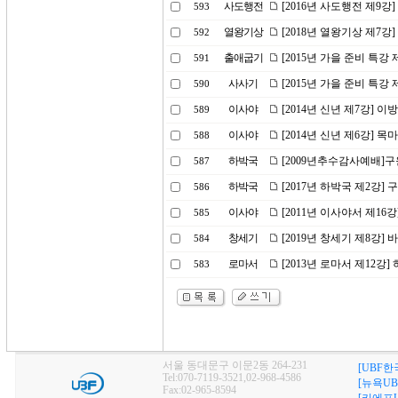
사도행전
[2016년 사도행전 제9강
593
열왕기상
[2018년 열왕기상 제7강
592
출애굽기
[2015년 가을 준비 특강
591
사사기
[2015년 가을 준비 특강 
590
이사야
[2014년 신년 제7강]
589
이사야
[2014년 신년 제6강] 
588
하박국
[2009년추수감사예배]
587
하박국
[2017년 하박국 제2강
586
이사야
[2011년 이사야서 제1
585
창세기
[2019년 창세기 제8강] 
584
로마서
[2013년 로마서 제12강
583
서울 동대문구 이문2동 264-231
[UBF한
Tel:070-7119-3521,02-968-4586
[뉴욕UB
Fax:02-965-8594