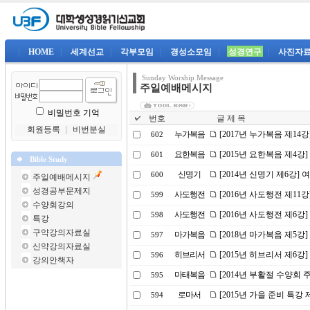
|
HOME
|
세계선교
|
각부모임
|
경성소모임
|
성경연구
|
사진자
Sunday Worship Message
주일예배메시지
비밀번호 기억
번호
글 제 목
회원등록
｜
비번분실
누가복음
[2017년 누가복음 제14
602
요한복음
[2015년 요한복음 제4강
601
Bible Study
신명기
[2014년 신명기 제6강]
600
주일예배메시지
성경공부문제지
사도행전
[2016년 사도행전 제1
599
수양회강의
사도행전
[2016년 사도행전 제6강
598
특강
구약강의자료실
마가복음
[2018년 마가복음 제5강
597
신약강의자료실
히브리서
[2015년 히브리서 제6
596
강의안책자
마태복음
[2014년 부활절 수양회
595
로마서
[2015년 가을 준비 특강 
594