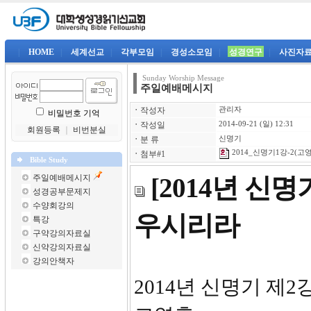
|
HOME
|
세계선교
|
각부모임
|
경성소모임
|
성경연구
|
사진자
Sunday Worship Message
주일예배메시지
ㆍ
작성자
관리자
비밀번호 기억
ㆍ
작성일
2014-09-21 (일) 12:31
회원등록
｜
비번분실
ㆍ
분 류
신명기
2014_신명기1강-2(고영
ㆍ
첨부#1
Bible Study
주일예배메시지
[2014년 신
성경공부문제지
수양회강의
우시리라
특강
구약강의자료실
신약강의자료실
강의안책자
2014