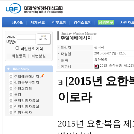
|
HOME
|
세계선교
|
각부모임
|
경성소모임
|
성경연구
|
사진자
Sunday Worship Message
주일예배메시지
ㆍ
작성자
관리자
비밀번호 기억
ㆍ
작성일
2015-06-07 (일) 12:56
회원등록
｜
비번분실
ㆍ
분 류
요한복음
2015_요한복음_제12강-
ㆍ
첨부#1
Bible Study
주일예배메시지
[2015년 요
성경공부문제지
수양회강의
이로라
특강
구약강의자료실
신약강의자료실
강의안책자
2015년