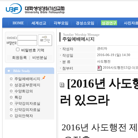
|
HOME
|
세계선교
|
각부모임
|
경성소모임
|
성경연구
|
사진자
Sunday Worship Message
주일예배메시지
ㆍ
작성자
관리자
비밀번호 기억
ㆍ
작성일
2016-06-19 (일) 14:30
회원등록
｜
비번분실
ㆍ
분 류
사도행전
2016사도행전13강-1(오
ㆍ
첨부#1
Bible Study
주일예배메시지
[2016년 사
성경공부문제지
수양회강의
러 있으라
특강
구약강의자료실
신약강의자료실
강의안책자
2016년