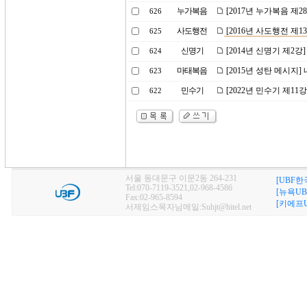
누가복음
[2017년 누가복음 제
626
사도행전
[2016년 사도행전 제
625
신명기
[2014년 신명기 제2
624
마태복음
[2015년 성탄 메시지
623
민수기
[2022년 민수기 제1
622
서울 동대문구 이문2동 264-231
[UBF한
Tel:070-7119-3521,02-968-4586
[뉴욕UB
Fax:02-965-8594
[키에프U
서제임스목자님메일:Suhjt@hitel.net