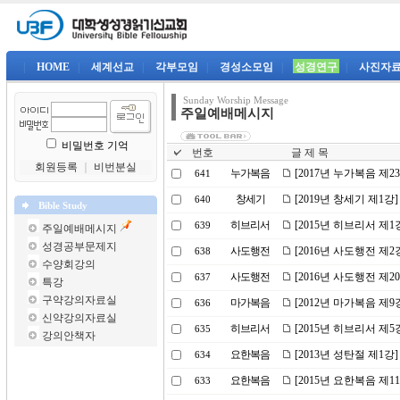
|
HOME
|
세계선교
|
각부모임
|
경성소모임
|
성경연구
|
사진자
Sunday Worship Message
주일예배메시지
비밀번호 기억
번호
글 제 목
회원등록
｜
비번분실
누가복음
[2017년 누가복음 제
641
창세기
[2019년 창세기 제1
640
Bible Study
히브리서
[2015년 히브리서 제
639
주일예배메시지
성경공부문제지
사도행전
[2016년 사도행전 제
638
수양회강의
사도행전
[2016년 사도행전 제
637
특강
구약강의자료실
마가복음
[2012년 마가복음 제9
636
신약강의자료실
히브리서
[2015년 히브리서 제
635
강의안책자
요한복음
[2013년 성탄절 제1강
634
요한복음
[2015년 요한복음 제
633