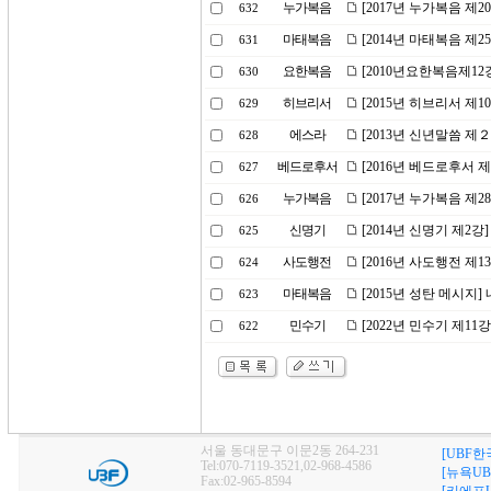
누가복음
[2017년 누가복음 제2
632
마태복음
[2014년 마태복음 제2
631
요한복음
[2010년요한복음제12
630
히브리서
[2015년 히브리서 제
629
에스라
[2013년 신년말씀 제
628
베드로후서
[2016년 베드로후서 
627
누가복음
[2017년 누가복음 제
626
신명기
[2014년 신명기 제2
625
사도행전
[2016년 사도행전 제
624
마태복음
[2015년 성탄 메시지
623
민수기
[2022년 민수기 제1
622
서울 동대문구 이문2동 264-231
[UBF한
Tel:070-7119-3521,02-968-4586
[뉴욕UB
Fax:02-965-8594