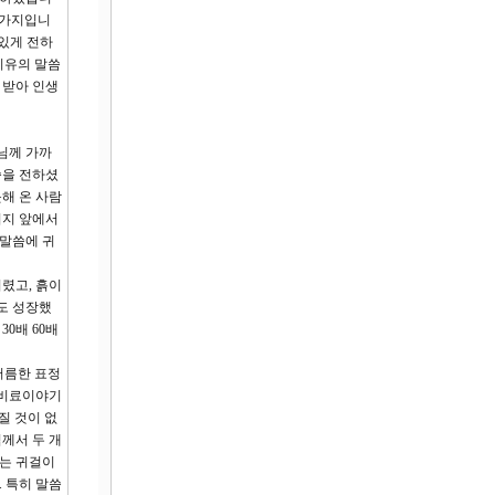
찬가지입니
미있게 전하
비유의 말씀
 받아 인생
님께 가까
씀을 전하셨
해 온 사람
시지 앞에서
유말씀에 귀
렸고, 흙이
도 성장했
0배 60배
떠름한 표정
 비료이야기
질 것이 없
께서 두 개
귀는 귀걸이
. 특히 말씀