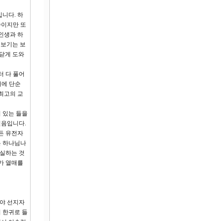
니다. 하
씀이지만 또
인생과 하
 보기는 보
깨닫게 도와
 다 풀어
대에 단순
최고의 교
 있는 들을
걸음입니다.
든 유전자
는 하나님나
결실하는 것
가 열매를
사야 선지자
 한귀로 들