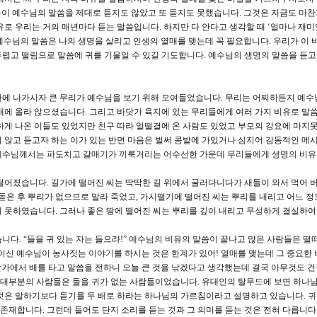
 이들이 예수님의 말씀을 제대로 듣지도 않았고 또 듣지도 못했습니다. 그것은 지금도 마
 비유로 우리는 거의 매년마다 듣는 말씀입니다. 하지만 다 안다고 생각할 때 ‘얼마나 재
 예수님의 말씀은 나의 생명을 살리고 인생의 열매를 맺는데 꼭 필요합니다. 우리가 이 
렵고 떨림으로 말씀에 귀를 기울일 수 있길 기도합니다. 예수님의 생명의 말씀을 듣고
가에 나가시자 큰 무리가 예수님을 보기 위해 모여들었습니다. 무리는 어찌하든지 예수
배에 올라 앉으셨습니다. 그리고 바닷가 육지에 있는 무리들에게 여러 가지 비유로 말
하게 나온 이들도 있었지만 친구 따라 얼떨결에 온 사람도 있었고 부모의 강요에 마지못
 않고 듣고자 하는 이가 있는 반면 마음은 벌써 콩밭에 가있거나 심지어 감동적인 메
’ 예수님께서는 파도치고 갈매기가 끼룩거리는 어수선한 가운데 무리들에게 생명의 비
떨어졌습니다. 길가에 떨어진 씨는 딱딱한 길 위에서 굴러다니다가 새들이 와서 먹어 버
 돋은 후 뿌리가 없으므로 말라 죽었고, 가시떨기에 떨어진 씨는 뿌리를 내리고 어느 정
 못하였습니다. 그러나 좋은 땅에 떨어진 씨는 뿌리를 깊이 내리고 무성하게 결실하여 3
. “들을 귀 있는 자는 들으라!” 예수님의 비유의 말씀이 끝나고 많은 사람들은 떨
이신 예수님이 농사짓는 이야기를 하시는 것은 한계가 있어! 열매를 맺는데 그 중요한
닷가에서 배를 타고 말씀을 전하니 오늘 큰 것을 낚겠다고 생각했는데 결국 아무것도 건
 대부분의 사람들은 들을 귀가 없는 사람들이었습니다. 유대인의 탈무드에 보면 하나님
것은 말하기보다 듣기를 두 배로 하라는 하나님의 가르침이라고 설명하고 있습니다. 
 존재합니다. 그런데 들어도 단지 소리를 듣는 것과 그 의미를 듣는 것은 전혀 다릅니다