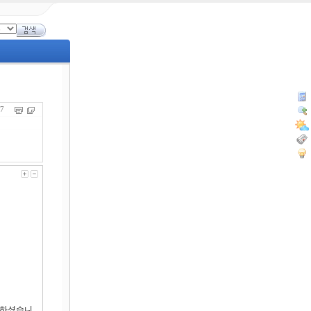
937
 하셨습니