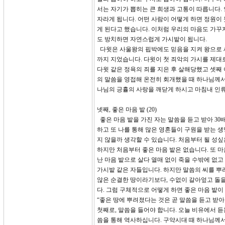
서는 자기가 뽑히는 큰 희생과 고통이 따릅니다.
자라게 됩니다. 어떤 사람이 어떻게 하면 정원이
게 된다고 했습니다. 이처럼 우리의 마음도 가꾸지
도 방치하면 자연스럽게 가시밭이 됩니다.
다윗은 사울왕의 핍박에도 믿음을 지켜 왕으로 세
까지 지었습니다. 다윗이 첫 죄악의 가시를 제대
다윗 같은 정욕의 죄를 지은 후 살해당했고 셋째
의 말씀을 영접해 온전히 회개했을 때 하나님께서
나님의 긍휼의 사랑을 깨닫게 하시고 마침내 인
넷째, 좋은 마음 밭 (20)
좋은 마음 밭을 가진 자는 말씀을 듣고 받아 30배
하고 또 나를 통해 많은 영혼들이 구원을 받는 
지 않을까 생각할 수 있습니다. 처음부터 될 성싶
하지만 처음부터 좋은 마음 밭은 없습니다. 또 마
난 마음 밭으로 살다 열매 없이 죽을 수밖에 없고
가시밭 같은 자들입니다. 하지만 말씀의 씨를 뿌리
않은 순결한 땅이라기보다, 수없이 갈아엎고 돌을
다. 그럼 구체적으로 어떻게 하면 좋은 마음 밭이
“좋은 땅에 뿌려졌다는 것은 곧 말씀을 듣고 받아 
첫째로, 말씀을 들어야 합니다. 오늘 비유에서 
씀을 통해 역사하십니다. 구약시대 때 하나님께서