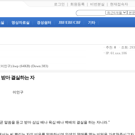
로그인
｜
회원등록
｜
비번분실
｜
현재접속자
료실
|
영상자료실
|
경성쉼터
|
JBF/EBF/CBF
|
기타
|
ㆍ추천:
0
ㆍ조회: 2
ㆍ
IP: 61.xxx.106
이인구).hwp
(64KB) (Down:383)
고 받아 결실하는 자
강 이인구
은 곧 말씀을 듣고 받아 삼십 배나 육십 배나 백배의 결실을 하는 자니라.”
님께서는 씨 뿌리는 자의 비유를 말씀하시며 인생의 열매를 맺는 비밀을 가르쳐주시고자