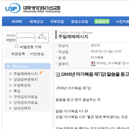
|
HOME
|
세계선교
|
각부모임
|
경성소모임
|
성경연구
|
사진자
Sunday Worship Message
주일예배메시지
ㆍ
작성자
관리자
비밀번호 기억
ㆍ
작성일
2018-05-13 (일) 13:01
회원등록
｜
비번분실
ㆍ
분 류
마가복음
2018년_마가복음7강-1(
ㆍ
첨부#1
Bible Study
[2018년 마가복음 제7강] 말씀을 듣
주일예배메시지
성경공부문제지
수양회강의
2018년 마가복음 제7
특강
구약강의자료실
말씀을 듣고 받아 결실하는 자
신약강의자료실
강의안책자
말씀/ 마가복음 4:1-20
요절/ 마가복음 4:20 “좋은 땅에 뿌려졌다는 것
오늘 말씀은 씨 뿌리는 자의 비유입니다. 예수