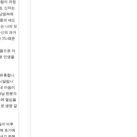
사람이 걱정
럼, 신자는
세상염려에
공중의 새도
는 나의 모
자신의 과거
 5% 때문
움으로 아
로 인생을
 유혹합니
 시달립니
 네 마음이
나님 한분으
일에 열심을
로 생명 같
들이 미투
문에 초기에
아내기 위해