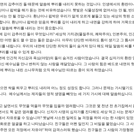
내면의 감추어진 돌 때문에 말씀에 뿌리를 내리지 못하는 것입니다. 인생에서의 환란이
난이나 핍박을 해가 돋는 것에 비유하셨습니다. 햇빛은 식물성장에 없어서는 안 될, 반
는 안 될 것입니다. 환난이나 핍박은 우리가 알게 모르게 붙들고 있는 세상의 헛된 
 합니다. 환난이나 핍박은 믿음의 뿌리를 깊이 내리게 하고 내면을 강하게 하여 거목으
 말씀에 뿌리를 내리는 것이 중요합니다.
 깊이 감추어진 돌이 무엇입니까? 세상적 가치관(물질주의, 쾌락주의), 인본주의, 인
지만 어떤 돌도 깰 수 없는 돌은 없습니다. 아무리 단단한 바위라도 틈이 생기고 그 틈
리를 내립니다. 우리의 내면에 단단한 죄악의 돌이 숨겨져 있다 해도 매일 말씀의 씨를 
리를 내릴 수 있게 됩니다.
에 인간적 자신감과 욕심(야망)의 돌이 숨겨진 사람이었습니다. 결국 십자가의 환란 
신 예수님을 만나 변하지 않는 사랑을 깨달았습니다. 그 사랑의 힘은 베드로 내면의 
에 뿌리는 내린 소나무처럼 오직 예수님만 따르는 종이 되게 하였습니다.
으면 싹을 틔우고 뿌리도 내리며 어느 정도 성장도 합니다. 그러나 문제는 가시떨기도
입니다. 예수님께서는 제자들의 영적 생명을 빼앗는 세 가지 가시에 대해 말씀하십니다.
 살면서도 무엇을 먹을까 무엇을 입을까 염려합니다. 그것은 몇 천년 전 초가집에서 
면서도 똑 같은 염려를 합니다. 신자가 사명의 십자가를 진다해도 세상 먹고 사는 문제
서 자유로울 수 있습니까? 옛날에 사소한 일에도 늘 걱정을 하며 사는 한 사람이 있었
평화로운 얼굴을 하고 나타났습니다. 친구들은 어쩐 일인지 그 비밀을 물었습니다. 그 사
 주면 모든 걱정에서 자유야!’하며 감격스러워 했습니다. 친구들은 그 사람의 가정형편