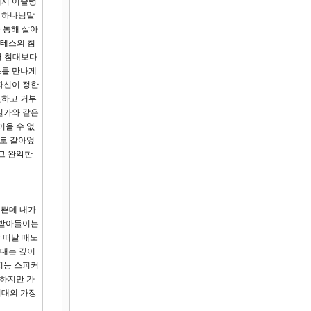
에서 어슬렁
 하나님말
 통해 살아
스테스의 침
어 침대보다
스를 만나게
자신이 정한
못하고 거부
길가와 같은
어올 수 없
으로 갈아엎
그 완악한
기쁜데 내가
 받아들이는
 떠날 때도
세대는 깊이
지능 스피커
극하지만 가
시대의 가장