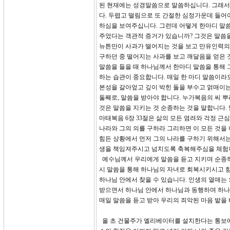
된 현재에는 성경말씀으로 말씀하십니다. 그래서
다. 두렵고 떨림으로 또 간절한 심정가운데 들어
하심을 보여주십니다. 그런데 어떻게 한마디 말씀
주었다는 객관적 증거가 있습니까? 그것은 말씀을
뉴튼만이 사과가 떨어지는 것을 보고 만유인력의
구하던 중 떨어지는 사과를 보고 깨달음을 얻은 
말씀을 들을 때 하나님께서 한마디 말씀을 통해 
하는 습관이 중요합니다. 매일 한 마디 말씀이라
본성을 갈아엎고 깊이 박힌 돌을 부수고 얽매이는
둘째로, 말씀을 받아야 합니다. 누가복음의 씨 뿌
것은 말씀을 지키는 것 순종하는 것을 말합니다. 
마태복음 6장 33절은 삶의 모든 염려와 걱정 근
나라와 그의 의를 구하라 그리하면 이 모든 것을 
힘든 상황에서 먼저 그의 나라를 구하기 위해서는
생을 책임져주시고 넘치도록 축복해주심을 체험
예수님께서 우리에게 말씀을 듣고 지키며 순종하
시 말씀을 통해 하나님의 자녀로 회복시키시고 
하나님 안에서 찾을 수 있습니다. 인생의 열매는
받으면서 하나님 안에서 하나님과 동행하며 하나님
매일 말씀을 듣고 받아 우리의 죄악된 마음 밭을 
올 초 건물주가 엘리베이터를 설치한다는 통보에 