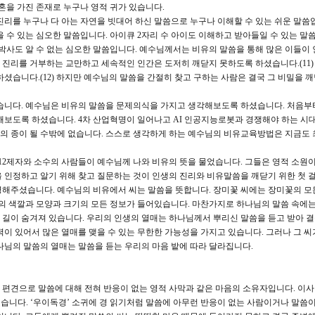
혼을 가진 존재로 누구나 영적 귀가 있습니다.
를 누구나 다 아는 자연을 빗대어 하신 말씀으로 누구나 이해할 수 있는 쉬운 말씀입
을 수 있는 심오한 말씀입니다. 아이큐 2자리 수 아이도 이해하고 받아들일 수 있는 말
 박사도 알 수 없는 심오한 말씀입니다. 예수님께서는 비유의 말씀을 통해 많은 이들이 
진리를 거부하는 교만하고 세속적인 인간은 도저히 깨닫지 못하도록 하셨습니다.(11)
셨습니다.(12) 하지만 예수님의 말씀을 간절히 찾고 구하는 사람은 결국 그 비밀을 
니다. 예수님은 비유의 말씀을 문제의식을 가지고 생각해보도록 하셨습니다. 처음부터
해보도록 하셨습니다. 4차 산업혁명이 일어나고 AI 인공지능로봇과 경쟁해야 하는 시
의 종이 될 수밖에 없습니다. 스스로 생각하게 하는 예수님의 비유교육방법은 지금도 
2제자와 소수의 사람들이 예수님께 나와 비유의 뜻을 물었습니다. 그들은 영적 소원이
 인정하고 알기 위해 찾고 질문하는 것이 인생의 진리와 비유말씀을 깨닫기 위한 첫 
명해주셨습니다. 예수님의 비유에서 씨는 말씀을 뜻합니다. 장미꽃 씨에는 장미꽃의 모
꽃의 색깔과 모양과 크기의 모든 정보가 들어있습니다. 마찬가지로 하나님의 말씀 속에
길이 숨겨져 있습니다. 우리의 인생의 열매는 하나님께서 뿌리신 말씀을 듣고 받아 
력이 있어서 많은 열매를 맺을 수 있는 무한한 가능성을 가지고 있습니다. 그러나 그 씨
나님의 말씀의 열매는 말씀을 듣는 우리의 마음 밭에 따라 달라집니다.
 편견으로 말씀에 대해 전혀 반응이 없는 영적 사막과 같은 마음의 소유자입니다. 이
했습니다. ‘우이독경’ 소귀에 경 읽기처럼 말씀에 아무런 반응이 없는 사람이거나 말씀이