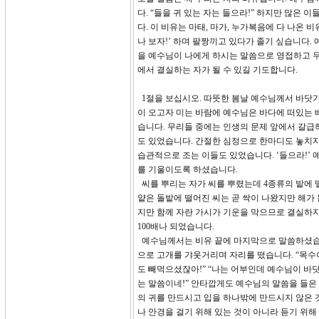
다. “들을 귀 있는 자는 들으라!” 하지만 많은
다. 이 비유는 마태, 마가, 누가복음에 다 나온
나 보자!’ 하며 팔짱끼고 있다가 졸기 싶습니다.
을 예수님이 나에게 하시는 말씀으로 영접하고 두
에서 결실하는 자가 될 수 있길 기도합니다.
1절을 보십시오. 따뜻한 봄날 예수님께서 바닷
이 오고자 미는 바람에 예수님은 바다에 떠있는 
습니다. 무리들 중에는 인생의 문제 앞에서 갈급
도 있었습니다. 간절한 심정으로 한마디도 놓치지
습관적으로 조는 이들도 있었습니다. ‘들으라!
를 기울이도록 하셨습니다.
씨를 뿌리는 자가 씨를 뿌렸는데 4종류의 밭에 
얕은 돌밭에 떨어진 씨는 곧 싹이 나왔지만 해가
지만 함께 자란 가시가 기운을 막으므로 결실하지
100배나 되었습니다.
예수님께서는 비유 끝에 마지막으로 말씀하셨습니다
으로 고개를 갸웃거리며 자리를 떴습니다. “목수
도 빼먹으셨잖아!” “나는 어부인데 예수님이 바
는 말씀이네!” 안타깝게도 예수님의 말씀을 들은
의 귀를 만드시고 입을 하나밖에 만드시지 않은 
나 안경을 걸기 위해 있는 것이 아니라 듣기 위해