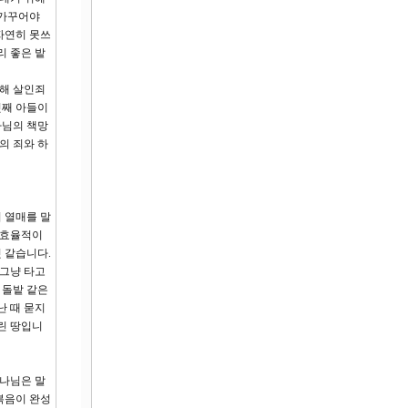
 가꾸어야
자연히 못쓰
리 좋은 밭
위해 살인죄
첫째 아들이
나님의 책망
의 죄와 하
의 열매를 말
 효율적이
것 같습니다.
 그냥 타고
 돌밭 같은
난 때 묻지
린 땅입니
하나님은 말
복음이 완성