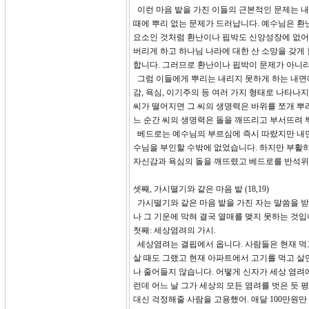
이런 마음 밭을 가진 이들의 근본적인 문제는 
때에 뿌리 없는 문제가 드러납니다. 예수님은 환
요소인 것처럼 환난이나 핍박도 신앙성장에 없어서
버리게 하고 하나님 나라에 대한 산 소망을 갖게
합니다. 그러므로 환난이나 핍박이 문제가 아니라
그럼 이들에게 뿌리는 내리지 못하게 하는 내면에
감, 욕심, 이기주의 등 여러 가지 형태로 나타나
씨가 떨어지면 그 씨의 생명력은 바위를 쪼개 뿌
느 순간 씨의 생명력은 돌을 깨뜨리고 부서뜨려 뿌
베드로는 예수님의 부르심에 즉시 따랐지만 내면
수님을 부인할 수밖에 없었습니다. 하지만 부활하
자신감과 욕심의 돌을 깨뜨렸고 베드로를 반석위
셋째, 가시떨기와 같은 마음 밭 (18,19)
가시떨기와 같은 마음 밭을 가진 자는 말씀을 받
나 그 기운에 막혀 결국 열매를 맺지 못하는 것
첫째: 세상염려의 가시.
세상염려는 결핍에서 옵니다. 사람들은 현재 먹고
살 때도 그랬고 현재 아파트에서 고기를 먹고 살
나 줄어들지 않습니다. 어떻게 신자가 세상 염려에
런데 어느 날 그가 세상의 모든 염려를 벗은 듯 
대신 걱정해줄 사람을 고용했어. 매달 100만원만