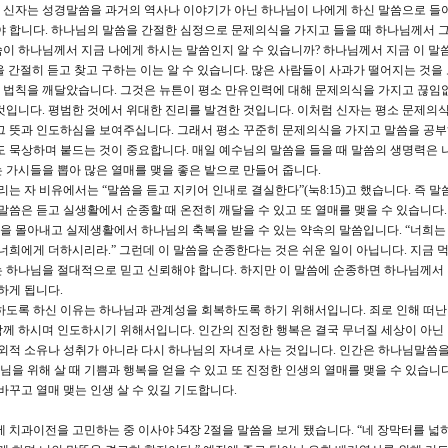
 신자는 성경말씀을 과거의 역사나 이야기가 아닌 하나님이 나에게 하신 말씀으로 들
야 합니다. 하나님의 말씀을 간절한 심정으로 문제의식을 가지고 들을 때 하나님께서 그
이 하나님께서 지금 나에게 하시는 말씀인지 알 수 있습니까? 하나님께서 지금 이 말
 간절히 듣고 찾고 구하는 이는 알 수 있습니다. 많은 사람들이 사과가 떨어지는 것을
 법칙을 깨달았습니다. 그것은 뉴튼이 평소 만유인력에 대해 문제의식을 가지고 끊임
것입니다. 평범한 것에서 위대한 진리를 발견한 것입니다. 이처럼 신자는 평소 문제의
그 뜻과 인도하심을 보여주십니다. 그래서 평소 꾸준히 문제의식을 가지고 말씀을 공
도 묵상하며 붙드는 것이 중요합니다. 매일 예수님의 말씀을 들을 때 말씀의 생명력은 
 가시들을 뽑아 많은 열매를 맺을 좋은 밭으로 만들어 줍니다.
리는 자 비유에서는 “말씀을 듣고 지키어 인내로 결실한다”(눅8:15)고 했습니다. 즉 말
말씀은 듣고 실생활에서 순종할 때 온전히 깨달을 수 있고 또 열매를 맺을 수 있습니다.
심을 몰아내고 실제생활에서 하나님의 축복을 받을 수 있는 약속의 말씀입니다. “너희는
너희에게 더하시리라.” 그런데 이 말씀을 순종한다는 것은 쉬운 일이 아닙니다. 지금 
 하나님을 절대적으로 믿고 신뢰해야 합니다. 하지만 이 말씀에 순종하면 하나님께서 
하게 됩니다.
도록 하신 이유는 하나님과 관계성을 회복하도록 하기 위해서입니다. 죄로 인해 떠난
함께 하시며 인도하시기 위해서입니다. 인간의 진정한 행복은 결국 무너질 세상이 아닌
 외적 소유나 성취가 아니라 다시 하나님의 자녀로 사는 것입니다. 인간은 하나님말씀을
을 위해 살 때 기쁨과 행복을 얻을 수 있고 또 진정한 인생의 열매를 맺을 수 있습니
바꾸고 열매 맺는 인생 살 수 있길 기도합니다.
치과이전을 고민하는 중 이사야 54장 2절을 말씀을 보게 됐습니다. “네 장막터를 넓히