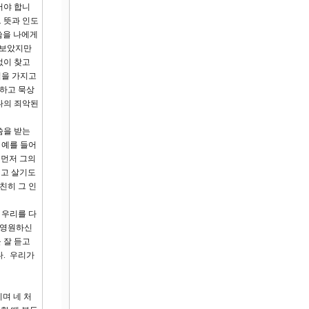
어야 합니
 뜻과 인도
씀을 나에게
 보았지만
없이 찾고
식을 가지고
부하고 묵상
나의 죄악된
씀을 받는
 예를 들어
 먼저 그의
먹고 살기도
친히 그 인
 우리를 다
 영원하신
 잘 듣고
다. 우리가
며 네 처