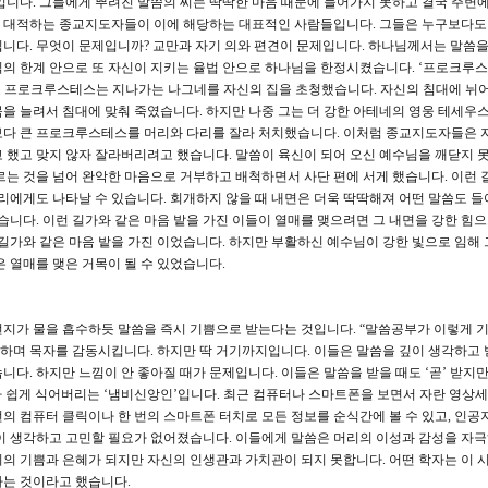
입니다. 그들에게 뿌려진 말씀의 씨는 딱딱한 마음 때문에 들어가지 못하고 결국 주변
 대적하는 종교지도자들이 이에 해당하는 대표적인 사람들입니다. 그들은 누구보다도
니다. 무엇이 문제입니까? 교만과 자기 의와 편견이 문제입니다. 하나님께서는 말씀을
의 한계 안으로 또 자신이 지키는 율법 안으로 하나님을 한정시켰습니다. ‘프로크루
강도 프로크루스테스는 지나가는 나그네를 자신의 집을 초청했습니다. 자신의 침대에 뉘
을 늘려서 침대에 맞춰 죽였습니다. 하지만 나중 그는 더 강한 아테네의 영웅 테세우
보다 큰 프로크루스테스를 머리와 다리를 잘라 처치했습니다. 이처럼 종교지도자들은 
 했고 맞지 않자 잘라버리려고 했습니다. 말씀이 육신이 되어 오신 예수님을 깨닫지 
르는 것을 넘어 완악한 마음으로 거부하고 배척하면서 사단 편에 서게 했습니다. 이런 
리에게도 나타날 수 있습니다. 회개하지 않을 때 내면은 더욱 딱딱해져 어떤 말씀도 들
습니다. 이런 길가와 같은 마음 밭을 가진 이들이 열매를 맺으려면 그 내면을 강한 힘
 길가와 같은 마음 밭을 가진 이었습니다. 하지만 부활하신 예수님이 강한 빛으로 임해 
 열매를 맺은 거목이 될 수 있었습니다.
펀지가 물을 흡수하듯 말씀을 즉시 기쁨으로 받는다는 것입니다. “말씀공부가 이렇게 
 하며 목자를 감동시킵니다. 하지만 딱 거기까지입니다. 이들은 말씀을 깊이 생각하고
다. 하지만 느낌이 안 좋아질 때가 문제입니다. 이들은 말씀을 받을 때도 ‘곧’ 받지만
졌다 쉽게 식어버리는 ‘냄비신앙인’입니다. 최근 컴퓨터나 스마트폰을 보면서 자란 영상
의 컴퓨터 클릭이나 한 번의 스마트폰 터치로 모든 정보를 순식간에 볼 수 있고, 인공
이 생각하고 고민할 필요가 없어졌습니다. 이들에게 말씀은 머리의 이성과 감성을 자
의 기쁨과 은혜가 되지만 자신의 인생관과 가치관이 되지 못합니다. 어떤 학자는 이 
다는 것이라고 했습니다.