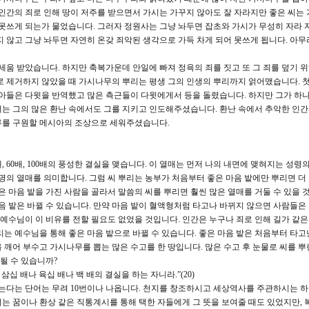
 인간의 죄로 인해 땅이 저주를 받으면서 가시는 가꾸지 않아도 잘 자라지만 좋은 씨는
 못쓰게 되는가 물었습니다. 그러자 정원사는 그냥 놔두면 잡초와 가시가 무성히 자라 
 않고 그냥 놔두면 자연히 온갖 죄악된 생각으로 가득 차게 되어 못쓰게 됩니다. 아무
움 받았습니다. 하지만 축복가운데 안일에 빠져 정욕의 죄를 짓고 또 그 죄를 덮기 
로 제거하지 않았을 때 가시나무의 뿌리는 평생 그의 인생의 뿌리까지 얽어맸습니다. 
 아들은 다윗을 반역했고 많은 측근들이 다윗에게서 등을 돌렸습니다. 하지만 그가 하
는 그의 많은 환난 속에서도 그를 지키고 인도해주셨습니다. 환난 속에서 추악한 인간
류를 구원할 메시아의 조상으로 세워주셨습니다.
, 60배, 100배의 풍성한 결실을 맺습니다. 이 열매는 먼저 나의 내면에 맺혀지는 성령
생명의 열매를 의미합니다. 그럼 씨 뿌리는 농부가 처음부터 좋은 마음 밭에만 뿌리면 더
은 마음 밭을 가진 사람을 골라서 말씀의 씨를 뿌리면 훨씬 많은 열매를 거둘 수 있을 
음 밭은 바뀔 수 있습니다. 만약 마음 밭이 혈액형처럼 타고나 바뀌지 않으면 사람들은
 예수님이 이 비유를 전할 필요도 없었을 것입니다. 인간은 누구나 죄로 인해 길가 같은
는 예수님을 통해 좋은 마음 밭으로 바뀔 수 있습니다. 좋은 마음 밭은 처음부터 타고
 깨어 부수고 가시나무를 뽑는 많은 수고를 한 땅입니다. 많은 수고 후 눈물로 씨를 뿌
 될 수 있습니까?
삼십 배나 육십 배나 백 배의 결실을 하는 자니라.”(20)
듣는다는 단어는 무려 10번이나 나옵니다. 천지를 창조하시고 세상역사를 주관하시는 
는 꿈이나 환상 같은 직통계시를 통해 택한 자들에게 그 뜻을 보여줄 때도 있었지만, 