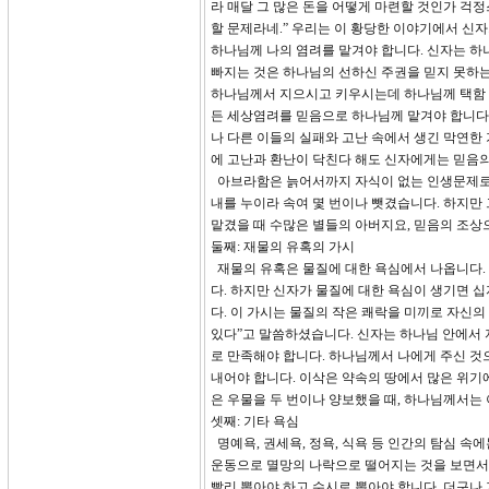
라 매달 그 많은 돈을 어떻게 마련할 것인가 걱정
할 문제라네.” 우리는 이 황당한 이야기에서 신
하나님께 나의 염려를 맡겨야 합니다. 신자는 
빠지는 것은 하나님의 선하신 주권을 믿지 못하는
하나님께서 지으시고 키우시는데 하나님께 택함 
든 세상염려를 믿음으로 하나님께 맡겨야 합니다.
나 다른 이들의 실패와 고난 속에서 생긴 막연한 
에 고난과 환난이 닥친다 해도 신자에게는 믿음의
아브라함은 늙어서까지 자식이 없는 인생문제로 
내를 누이라 속여 몇 번이나 뺏겼습니다. 하지
맡겼을 때 수많은 별들의 아버지요, 믿음의 조상
둘째: 재물의 유혹의 가시
재물의 유혹은 물질에 대한 욕심에서 나옵니다. 
다. 하지만 신자가 물질에 대한 욕심이 생기면 
다. 이 가시는 물질의 작은 쾌락을 미끼로 자신의
있다”고 말씀하셨습니다. 신자는 하나님 안에서 
로 만족해야 합니다. 하나님께서 나에게 주신 것
내어야 합니다. 이삭은 약속의 땅에서 많은 위기
은 우물을 두 번이나 양보했을 때, 하나님께서는
셋째: 기타 욕심
명예욕, 권세욕, 정욕, 식욕 등 인간의 탐심 
운동으로 멸망의 나락으로 떨어지는 것을 보면서 
빨리 뽑아야 하고 수시로 뽑아야 합니다. 더구나