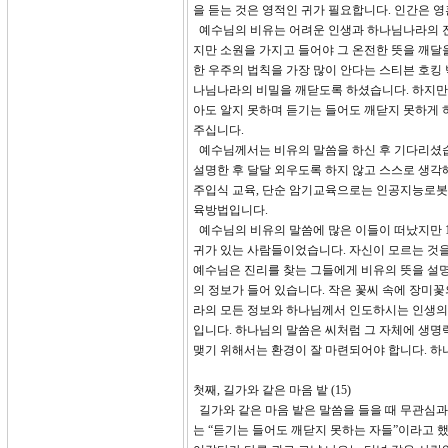
을 듣는 것은 영적인 귀가 필요합니다. 인간은 영
예수님의 비유는 어려운 인생과 하나님나라의 진리
지만 소원을 가지고 들어야 그 온전한 뜻을 깨달
한 우주의 법칙을 가장 많이 안다는 스티븐 호킹
나님나라의 비밀을 깨닫도록 하셨습니다. 하지만 
아도 알지 못하며 듣기는 들어도 깨닫지 못하게 하
주십니다.
예수님께서는 비유의 말씀을 하신 후 기다리셨습
설명한 후 달달 외우도록 하지 않고 스스로 생각
주입식 교육, 단순 암기교육으로는 인공지능로봇
육방법입니다.
예수님의 비유의 말씀에 많은 이들이 떠났지만 1
귀가 있는 사람들이었습니다. 자신이 모르는 것을
예수님은 진리를 찾는 그들에게 비유의 뜻을 설
의 정보가 들어 있습니다. 작은 꽃씨 속에 장미
라의 모든 정보와 하나님께서 인도하시는 인생의 
입니다. 하나님의 말씀은 씨처럼 그 자체에 생명
맺기 위해서는 환경이 잘 마련되어야 합니다. 하
첫째, 길가와 같은 마음 밭 (15)
길가와 같은 마음 밭은 말씀을 들을 때 무관심과
는 “듣기는 들어도 깨닫지 못하는 자들”이라고 