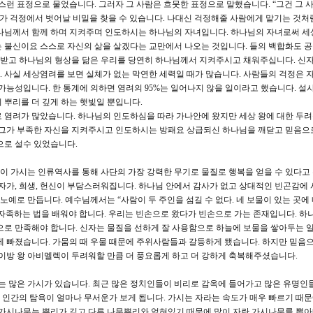
스런 표정으로 물었습니다. 그러자 그 사람은 흐뭇한 표정으로 말했습니다. “그건 그 
자가 걱정에서 벗어날 비밀을 찾을 수 있습니다. 나대신 걱정해줄 사람에게 맡기는 것처
하나님께서 함께 하며 지켜주며 인도하시는 하나님의 자녀입니다. 하나님의 자녀로써 
 불신이요 스스로 자신의 삶을 살겠다는 교만에서 나오는 것입니다. 들의 백합화도 
받고 하나님의 형상을 닮은 우리를 당연히 하나님께서 지켜주시고 채워주십니다. 신자
 사실 세상염려를 보면 실체가 없는 막연한 세력일 때가 많습니다. 사람들의 걱정은 
가능성입니다. 한 통계에 의하면 염려의 95%는 일어나지 않을 일이라고 했습니다. 설사
 뿌리를 더 깊게 하는 햇빛일 뿐입니다.
염려가 많았습니다. 하나님의 인도하심을 따라 가나안에 왔지만 세상 왕에 대한 두려
만 그가 부족한 자신을 지켜주시고 인도하시는 방패요 상급되신 하나님을 깨닫고 믿음으
으로 설수 있었습니다.
이 가시는 인류역사를 통해 사단의 가장 강력한 무기로 물질로 행복을 얻을 수 있다고
십자가, 희생, 헌신이 부담스러워집니다. 하나님 안에서 감사가 없고 상대적인 빈곤감에
 노예로 만듭니다. 예수님께서는 “사람이 두 주인을 섬길 수 없다. 네 보물이 있는 곳에
자족하는 법을 배워야 합니다. 우리는 빈손으로 왔다가 빈손으로 가는 존재입니다. 하
으로 만족해야 합니다. 신자는 물질을 선하게 잘 사용함으로 하늘에 보물을 쌓아두는 
에 빠졌습니다. 가뭄의 때 우물 때문에 주위사람들과 갈등하게 됐습니다. 하지만 믿음으
 이방 왕 아비멜렉이 두려워할 만큼 더 풍요롭게 하고 더 강하게 축복해주셨습니다.
속에는 많은 가시가 있습니다. 최근 많은 정치인들이 비리로 감옥에 들어가고 많은 유명인
인간의 탐욕이 얼마나 무서운가 보게 됩니다. 가시는 자라는 속도가 매우 빠르기 때
 가시나무는 뿌리가 깊고 다른 나무뿌리와 얽혀있기 때문에 많이 자란 가시나무를 뽑