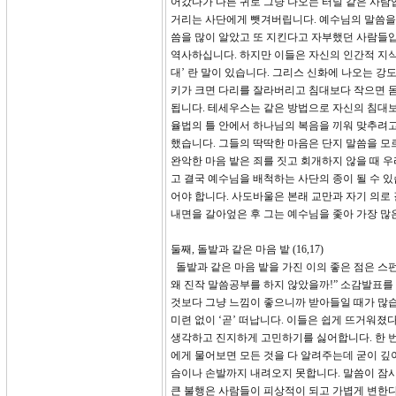
어갔다가 다른 귀로 그냥 나오는 터널 같은 사람
거리는 사단에게 뺏겨버립니다. 예수님의 말씀을
씀을 많이 알았고 또 지킨다고 자부했던 사람들입
역사하십니다. 하지만 이들은 자신의 인간적 지식
대’ 란 말이 있습니다. 그리스 신화에 나오는 
키가 크면 다리를 잘라버리고 침대보다 작으면 몸
됩니다. 테세우스는 같은 방법으로 자신의 침대
율법의 틀 안에서 하나님의 복음을 끼워 맞추려고
했습니다. 그들의 딱딱한 마음은 단지 말씀을 모
완악한 마음 밭은 죄를 짓고 회개하지 않을 때 우
고 결국 예수님을 배척하는 사단의 종이 될 수 있
어야 합니다. 사도바울은 본래 교만과 자기 의로
내면을 갈아엎은 후 그는 예수님을 좇아 가장 많은
둘째, 돌밭과 같은 마음 밭 (16,17)
돌밭과 같은 마음 밭을 가진 이의 좋은 점은 스
왜 진작 말씀공부를 하지 않았을까!” 소감발표를
것보다 그냥 느낌이 좋으니까 받아들일 때가 많습니
미련 없이 ‘곧’ 떠납니다. 이들은 쉽게 뜨거워
생각하고 진지하게 고민하기를 싫어합니다. 한 번
에게 물어보면 모든 것을 다 알려주는데 굳이 깊
슴이나 손발까지 내려오지 못합니다. 말씀이 잠시
큰 불행은 사람들이 피상적이 되고 가볍게 변한