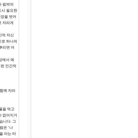
나 핍박의
드시 필요한
소망을 벗어
로 자라게
간적 자신
사이로 하나의
뿌리면 어
앞에서 예
헛된 인간적
 함께 자라
풀을 먹고
가 없어지거
습니다. 그
람은 ‘나
을 아는 터