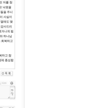
런 저를 찾
은 낙원을
아들을 주시
말이 사실이
 열매도 맺
어 감사드리
생겨나게 됩
호와 하나님
를 회복하고
복하고 참
명에 충성함
3500