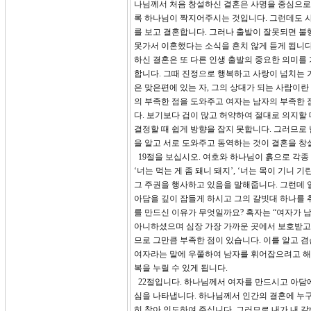
나님께서 처음 창설하신 결혼은 사명을 중심으로
록 하나님이 짝지어주시는 것입니다. 그런데도 사
를 보고 결혼합니다. 그러나 출발이 잘못되면 불
못가서 이혼했다는 소식을 흔치 않게 듣게 됩니다
하신 결혼은 또 다른 인생 출발의 중요한 의미를
합니다. 그때 진정으로 행복하고 사랑이 넘치는 
은 맞은편에 있는 자, 그의 상대가 되는 사람이
의 부족한 점을 도와주고 여자는 남자의 부족한 
다. 보기보다 겁이 많고 허약하여 절대로 의지할
결정할 때 쉽게 방향을 잡지 못합니다. 그러므로
을 알고 서로 도와주고 동역하는 것이 결혼을 창
19절을 보십시오. 여호와 하나님이 흙으로 각
‘너는 먹는 게 좀 돼니 돼지’, ‘너는 목이 기니
그 주권을 행사하고 있음을 말해줍니다. 그런데 
아담을 깊이 잠들게 하시고 그의 갈빗대 하나를 
를 만드신 이유가 무엇일까요? 혹자는 “여자가
아니하셨으며 심장 가장 가까운 곳에서 보호받고
므로 그만큼 부족한 점이 있습니다. 이를 알고 
여자라는 말에 우쭐하여 남자를 휘어잡으려고 해서
복을 누릴 수 있게 됩니다.
22절입니다. 하나님께서 여자를 만드시고 아담
심을 나타냅니다. 하나님께서 인간의 결혼에 누구
히 찾아 인도하여 주십니다. 그러므로 내가 내 