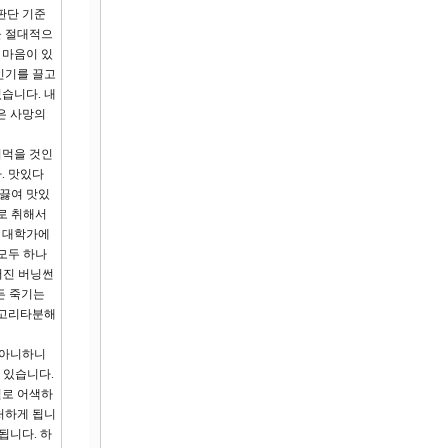
판단 기준
을 절대적으
 마음이 있
인기를 끌고
있습니다. 내
은 사망의
벼먹을 것인
. 맛있다
 끓여 맛있
로 취해서
즘 대학가에
모두 하나
터진 버닝썬
든 죽기는
 고리타분해
 아니하니
 있습니다.
별로 어색하
처하게 됩니
됩니다. 하