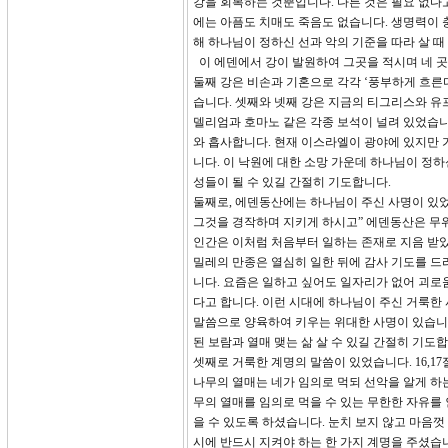
강을 회복하는 것뿐입니다. 다른 것은 필요 없다
에는 아픔도 치매도 죽음도 없습니다. 생명력이 충
해 하나님이 정하신 선과 악의 기준을 따라 살 때
이 에덴에서 강이 발원하여 그곳을 적시며 네 곳
둘째 강은 비손과 기혼으로 각각 ‘풍부하게 흐른
습니다. 셋째와 넷째 강은 지금의 티그리스와 
델리엄과 호마노 같은 각종 보석이 널려 있었습니
와 흡사합니다. 현재 이스라엘이 광야에 있지만 
니다. 이 낙원에 대한 소망 가운데 하나님이 정하
성들이 될 수 있길 간절히 기도합니다.
둘째로, 에덴동산에는 하나님이 주신 사명이 있었
그것을 경작하며 지키게 하시고” 에덴동산은 무
인간은 이처럼 처음부터 일하는 존재로 지음 받
밀레의 만종은 열심히 일한 뒤에 감사 기도를 드
니다. 요즘은 일하고 싶어도 일자리가 없어 괴로움
다고 합니다. 이런 시대에 하나님이 주신 거룩한
말씀으로 양육하여 키우는 위대한 사명이 있습니다
된 보람과 열매 맺는 삶 살 수 있길 간절히 기도합
셋째로 거룩한 계명의 말씀이 있었습니다. 16,1
나무의 열매는 네가 임의로 먹되 선악을 알게 하는
무의 열매를 임의로 먹을 수 있는 무한한 자유를
을 수 있도록 하셨습니다. 눈치 보지 않고 마음껏
시에 반드시 지켜야 하는 한 가지 계명을 주셨습니