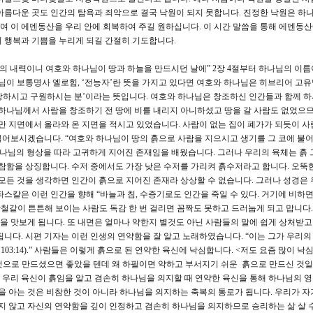
아름다운 곳도 인간의 탐욕과 죄악으로 결국 낙원이 되지 못합니다. 진정한 낙원은 하
 이 에덴동산을 우리 안에 회복하여 주길 원하십니다. 이 시간 말씀을 통해 에덴동산
 행복과 기쁨을 누리게 되길 간절히 기도합니다.
땅의 내력이니 여호와 하나님이 땅과 하늘을 만드시던 날에” 2장 4절부터 하나님의 이
님이 보통명사 엘로힘, ‘전능자’란 뜻을 가지고 있다면 여호와 하나님은 히브리어 고
 사랑하시고 구원하시는 분’이라는 뜻입니다. 여호와 하나님은 창조하신 인간들과 함께 
 하나님께서 사람을 창조하기 전 땅에 비를 내리지 아니하셨고 땅을 갈 사람도 없었으
개만 지면에서 올라와 온 지면을 적시고 있었습니다. 사람이 없는 집이 폐가가 되듯이 사
 읽어보시겠습니다. “여호와 하나님이 땅의 흙으로 사람을 지으시고 생기를 그 코에 
하나님의 형상을 따라 고귀하게 지어진 존재임을 배웠습니다. 그러나 우리의 육체는 흙 
참함을 상징합니다. 수저 중에서도 가장 낮은 수저를 가리켜 흙수저라고 합니다. 오뚝한
 이 모든 것을 생각하면 인간이 흙으로 지어진 존재라 상상할 수 없습니다. 그러나 성경은
스칼은 이런 인간을 향해 “바늘과 침, 수증기로도 인간을 죽일 수 있다. 거기에 비하면
강철같이 튼튼해 보이는 사람도 독감 한 번 걸리면 꼼짝도 못하고 드러눕게 되고 맙니다.
 맛보게 됩니다. 또 내면은 얼마나 약한지 별것도 아닌 사람들의 말에 쉽게 상처받고
니다. 시편 기자는 이런 인생의 연약함을 잘 알고 노래하였습니다. “이는 그가 우리의
3:14).” 사람들은 이렇게 흙으로 된 연약한 육신에 낙심합니다. <저도 요즘 많이 낙
 것으로 만드셨으면 좋았을 텐데 왜 하필이면 약하고 부서지기 쉬운 흙으로 만드신 것일
우리 육신이 흙임을 알고 겸손히 하나님을 의지할 때 연약한 육신을 통해 하나님의 
을 아는 것은 비참한 것이 아니라 하나님을 의지하는 축복의 통로가 됩니다. 우리가 자
하지 않고 자신의 연약함을 깊이 인정하고 겸손히 하나님을 의지하므로 승리하는 삶 살 수