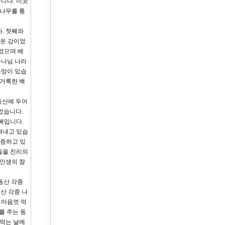
니다. 이곳
 나무를 통
. 첫째와
로운 강이었
었으며 베
하나님 나라
소망이 있습
 거룩한 백
동산에 두어
었습니다.
복입니다.
려내고 있습
급증하고 있
들을 진리의
 인생의 참
동산 각종
산 각종 나
 마음껏 먹
를 주는 동
 먹는 날에