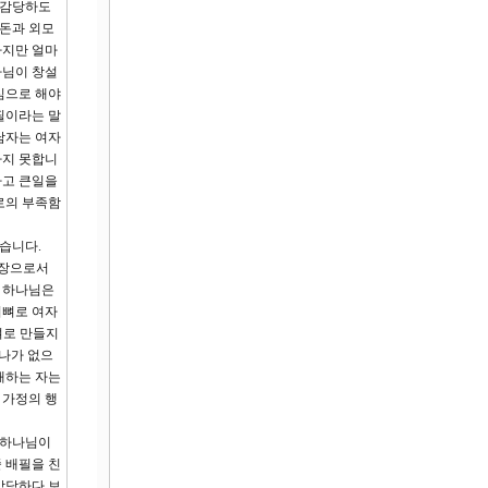
 감당하도
 돈과 외모
사지만 얼마
나님이 창설
심으로 해야
필이라는 말
남자는 여자
하지 못합니
하고 큰일을
로의 부족함
습니다.
영장으로서
에 하나님은
비뼈로 여자
뼈로 만들지
나가 없으
배하는 자는
 가정의 행
 하나님이
 배필을 친
감당하다 보