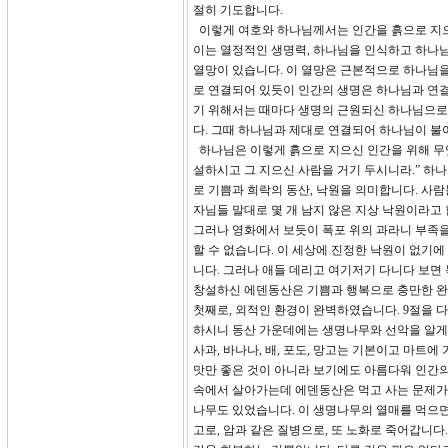
절히 기도합니다.
이렇게 여호와 하나님께서는 인간을 흙으로 지으시고 
이는 열정적인 생명력, 하나님을 인식하고 하나
열망이 있습니다. 이 열망은 근본적으로 하나님을
로 연결되어 있듯이 인간의 생명은 하나님과 연결
기 위해서는 때마다 생명의 근원되신 하나님으로부
다. 그때 하나님과 제대로 연결되어 하나님이 불
하나님은 이렇게 흙으로 지으신 인간을 위해 무엇
설하시고 그 지으신 사람을 거기 두시니라.” 하나
로 기쁨과 희락의 동산, 낙원을 의미합니다. 사
자님들 말대로 몇 개 남지 않은 지상 낙원이라고 
그러나 영화에서 보듯이 폭포 위의 과라니 부족을
할 수 없습니다. 이 세상에 진정한 낙원이 없기
니다. 그러나 애들 데리고 여기저기 다니다 보면
창설하신 에덴동산은 기쁨과 행복으로 충만한 완
첫째로, 외적인 환경이 완벽하였습니다. 9절을 
하시니 동산 가운데에는 생명나무와 선악을 알게 
사과, 바나나, 배, 포도, 망고는 기본이고 마트
맛만 좋은 것이 아니라 보기에도 아름다워 인간의
속에서 살아가는데 에덴동산은 먹고 사는 문제가
나무도 있었습니다. 이 생명나무의 열매를 먹으면
고로, 암과 같은 질병으로, 또 노화로 죽어갑니다