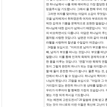
면 하나님께서 나를 위해 예비하신 가장 합당한 
믿음주시길 기도합니다. 그래서 올 한해 우리 
그러면 여자를 맞이하는 아담의 소감이 무엇입니까?
것을 남자에게서 취하였은즉 여자라 부르리라 하니라
벅찬 감격과 기쁨을 문학적으로 표현한 말씀입니다
하나님에 대한 감사가 넘쳐나기 때문입니다. ‘이것을 
의 비슷하면서도 다릅니다. 아담은 하나님이 주신
몸처럼 사랑한 것입니다. 남편은 이와 같이 아내
라헬을 사랑하여 칠년을 수일같이 여겼습니다.
24절을 보십시오. “이러므로 남자가 부모를 떠나
째, 남자가 부모를 떠나는 것입니다. 부모를 떠난
말합니다. 이를 통해 인격적 육체적 경제적으로 
한 몸을 이루는 것입니다. ‘연합’이란 육체적 연
듯이 그렇게 완전히 하나가 되는 것을 의미합니다.
할 때 둘이 온전한 하나가 됩니다. 물론 먹는 것,
안에서 하나가 될 수 있습니다. 하나님이 짝지어 주
나님의 뜻입니다. 25절을 보십시오. "아담과 그
거리낌이 없는 완전히 하나가 된 상태를 말합니다
우리가 이루어야 할 행복한 가정의 모습입니다. 
맺는 가정 되게 하시길 기도합니다.
저는 예전에 고린도전서7:28 말씀에 은혜 받고 
짓는 것이 아니로되 이런 이들은 육신에 고난이 