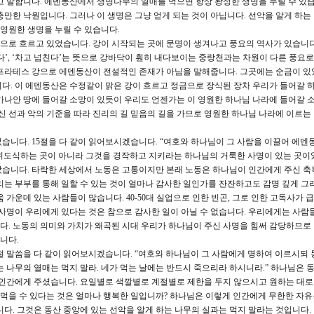
고 말합니다. 에덴동산에서 생명나무의 열매를 먹으면 항상 왕성한 생명을 누릴 수 있습
만한 낙원입니다. 그러나 이 생명은 그냥 얻게 되는 것이 아닙니다. 선악을 알게 하는
 영원한 생명을 누릴 수 있습니다.
으로 흐르고 있었습니다. 강이 시작되는 곳에 문명이 생겨나고 풍요의 역사가 있습니다
다’, ‘차고 넘친다’는 뜻으로 강바닥이 훤히 내다보이는 중랑천과는 차원이 다른 풍요
유프라테스 강으로 에덴동산이 전설적인 존재가 아님을 말해줍니다. 그곳에는 순금이 있
다. 이 에덴동산은 수정같이 맑은 강이 흐르고 정금으로 장식된 장차 우리가 들어갈 
가나안 땅에 들어갈 소망이 있듯이 우리도 언젠가는 이 영원한 하나님 나라에 들어갈 
신 선과 악의 기준을 따라 진리의 길 믿음의 길을 가므로 영원한 하나님 나라에 이르는
습니다. 15절을 다 같이 읽어보시겠습니다. “여호와 하나님이 그 사람을 이끌어 에덴
위도식하는 곳이 아니라 그것을 경작하고 지키라는 하나님의 거룩한 사명이 있는 곳이
았습니다. 타락한 세상에서 노동은 고통이지만 본래 노동은 하나님이 인간에게 주신 축
리는 부부를 통해 일할 수 있는 것이 얼마나 감사한 일인가를 잔잔하고도 감명 깊게 그
 가운데 있는 사람들이 많습니다. 40-50대 실업으로 인한 빈곤, 그로 인한 고독사가 
 사명이 우리에게 있다는 것은 참으로 감사한 일이 아닐 수 없습니다. 우리에게는 사람
. 노동의 의미와 가치가 왜곡된 시대 우리가 하나님이 주신 사명을 힘써 감당하므로
니다.
7절 말씀을 다 같이 읽어보시겠습니다. “여호와 하나님이 그 사람에게 명하여 이르시되 
 나무의 열매는 먹지 말라. 네가 먹는 날에는 반드시 죽으리라 하시니라.” 하나님은 동
 인간에게 주셨습니다. 요일별로 색깔별로 계절별로 제한을 두지 않으시고 원하는 대로
 먹을 수 있다는 것은 얼마나 행복한 일입니까? 하나님은 이렇게 인간에게 무한한 자유
다. 그것은 동산 중앙에 있는 선악을 알게 하는 나무의 실과는 먹지 말라는 것입니다.