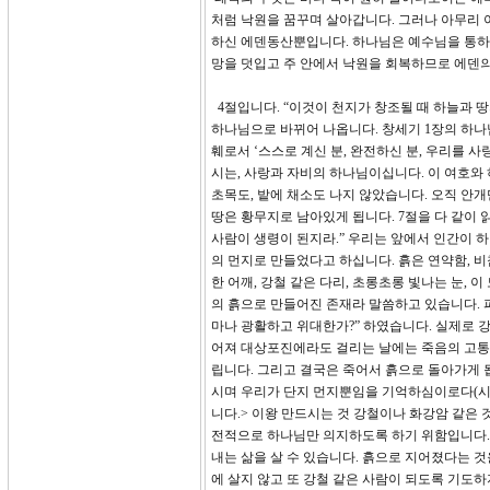
처럼 낙원을 꿈꾸며 살아갑니다. 그러나 아무리 
하신 에덴동산뿐입니다. 하나님은 예수님을 통하여
망을 덧입고 주 안에서 낙원을 회복하므로 에덴의
4절입니다. “이것이 천지가 창조될 때 하늘과 
하나님으로 바뀌어 나옵니다. 창세기 1장의 하나
훼로서 ‘스스로 계신 분, 완전하신 분, 우리를
시는, 사랑과 자비의 하나님이십니다. 이 여호와
초목도, 밭에 채소도 나지 않았습니다. 오직 안
땅은 황무지로 남아있게 됩니다. 7절을 다 같이
사람이 생령이 된지라.” 우리는 앞에서 인간이 
의 먼지로 만들었다고 하십니다. 흙은 연약함, 비
한 어깨, 강철 같은 다리, 초롱초롱 빛나는 눈,
의 흙으로 만들어진 존재라 말씀하고 있습니다. 파
마나 광활하고 위대한가?” 하였습니다. 실제로 
어져 대상포진에라도 걸리는 날에는 죽음의 고통을
립니다. 그리고 결국은 죽어서 흙으로 돌아가게 됩
시며 우리가 단지 먼지뿐임을 기억하심이로다(시10
니다.> 이왕 만드시는 것 강철이나 화강암 같은
전적으로 하나님만 의지하도록 하기 위함입니다. 
내는 삶을 살 수 있습니다. 흙으로 지어졌다는 것
에 살지 않고 또 강철 같은 사람이 되도록 기도