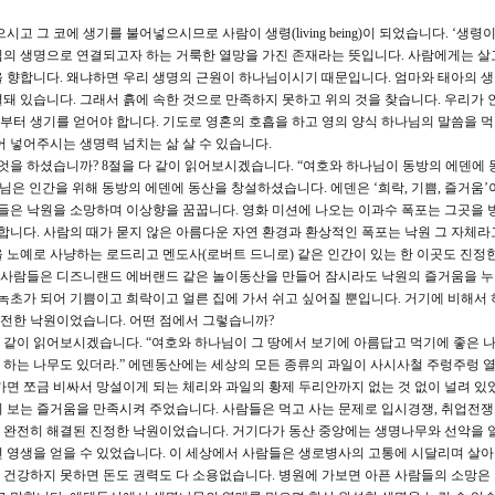
그 코에 생기를 불어넣으시므로 사람이 생령(living being)이 되었습니다. ‘생령이
님의 생명으로 연결되고자 하는 거룩한 열망을 가진 존재라는 뜻입니다. 사람에게는 살
 향합니다. 왜냐하면 우리 생명의 근원이 하나님이시기 때문입니다. 엄마와 태아의 
돼 있습니다. 그래서 흙에 속한 것으로 만족하지 못하고 위의 것을 찾습니다. 우리가 
터 생기를 얻어야 합니다. 기도로 영혼의 호흡을 하고 영의 양식 하나님의 말씀을 
어 넣어주시는 생명력 넘치는 삶 살 수 있습니다.
을 하셨습니까? 8절을 다 같이 읽어보시겠습니다. “여호와 하나님이 동방의 에덴에 
님은 인간을 위해 동방의 에덴에 동산을 창설하셨습니다. 에덴은 ‘희락, 기쁨, 즐거움’
람들은 낙원을 소망하며 이상향을 꿈꿉니다. 영화 미션에 나오는 이과수 폭포는 그곳을 
합니다. 사람의 때가 묻지 않은 아름다운 자연 환경과 환상적인 폭포는 낙원 그 자체라
 노예로 사냥하는 로드리고 멘도사(로버트 드니로) 같은 인간이 있는 한 이곳도 진정
에 사람들은 디즈니랜드 에버랜드 같은 놀이동산을 만들어 잠시라도 낙원의 즐거움을 
 녹초가 되어 기쁨이고 희락이고 얼른 집에 가서 쉬고 싶어질 뿐입니다. 거기에 비해서
전한 낙원이었습니다. 어떤 점에서 그렇습니까?
다 같이 읽어보시겠습니다. “여호와 하나님이 그 땅에서 보기에 아름답고 먹기에 좋은 
하는 나무도 있더라.” 에덴동산에는 세상의 모든 종류의 과일이 사시사철 주렁주렁 
에 가면 쪼금 비싸서 망설이게 되는 체리와 과일의 황제 두리안까지 없는 것 없이 널려 있
 보는 즐거움을 만족시켜 주었습니다. 사람들은 먹고 사는 문제로 입시경쟁, 취업전
 완전히 해결된 진정한 낙원이었습니다. 거기다가 동산 중앙에는 생명나무와 선악을 
 영생을 얻을 수 있었습니다. 이 세상에서 사람들은 생로병사의 고통에 시달리며 살아
. 건강하지 못하면 돈도 권력도 다 소용없습니다. 병원에 가보면 아픈 사람들의 소망은