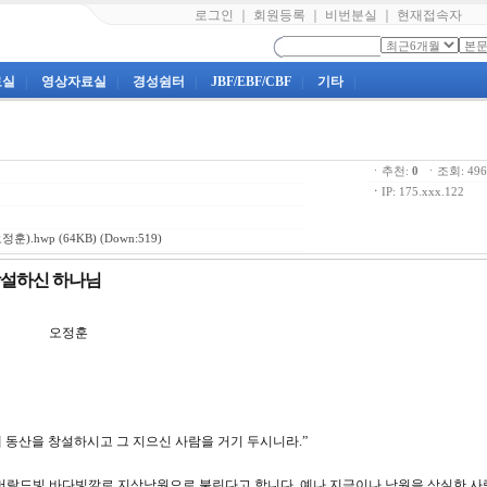
로그인
｜
회원등록
｜
비번분실
｜
현재접속자
료실
|
영상자료실
|
경성쉼터
|
JBF/EBF/CBF
|
기타
|
ㆍ추천:
0
ㆍ조회: 4
ㆍ
IP: 175.xxx.122
정훈).hwp
(64KB) (Down:519)
 창설하신 하나님
강 오정훈
에 동산을 창설하시고 그 지으신 사람을 거기 두시니라.”
머랄드빛 바다빛깔로 지상낙원으로 불린다고 합니다. 예나 지금이나 낙원을 상실한 사