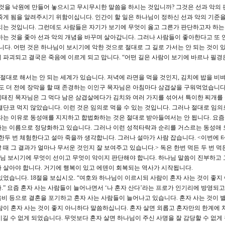
 것을 낙원에 만들어 놓으시고 무시무시한 말씀을 하시는 것입니까? 그것은 선과 악의 
죽게 됨을 알려주시기 위함이십니다. 인간이 할 일은 하나님이 정하신 선과 악의 기준
리는 것입니다. 그런데도 사람들은 자기가 보기에 무엇이 옳고 그른가 판단하고자 하는
하는 것을 좇아 선과 악의 개념을 바꾸며 살아갑니다. 그러나 사람들이 좋아한다고 또 
니다. 어떤 것은 하나님이 보시기에 악한 것으로 절대로 그 길로 가서는 안 되는 것이 
 파괴되고 결국은 죽음에 이르게 되고 맙니다. “어떤 길은 사람이 보기에 바르나 필경
 절대로 해서는 안 되는 세계가 있습니다. 저녁에 라면을 먹을 것인지, 김치에 밥을 비
0년도 더 전에 장막을 할 때 존경하는 이인구 목자님은 아침마다 삼겹살을 구워먹었습니다
태진 목자님은 그 먹다 남은 삼겹살에다가 김치와 여러 가지를 섞어서 특이한 찌개를
결단코 먹지 않았습니다. 이런 것은 임의로 먹을 수 있는 것입니다. 그러나 절대로 임의
라는 이유로 동성애를 지지하고 합법화하는 것은 절대로 받아들여서는 안 됩니다. 요
라는 이름으로 정당화하고 있습니다. 그러나 이런 성적타락과 순리를 거스르는 동성애 
 한두 번 체험한다고 설마 죽을까 생각합니다. 그러나 설마가 사람 잡습니다. <이번에 
때 그 결과가 얼마나 무서운 것인지 잘 보여주고 있습니다.> 독은 한번 먹든 두 번 먹
님 보시기에 무엇이 선이고 무엇이 악이지 판단해야 합니다. 하나님 말씀이 진부하고
 살아야 합니다. 거기에 행복이 있고 에덴이 회복되는 역사가 시작됩니다.
있었습니다. 18절을 보십시오. “여호와 하나님이 이르시되 사람이 혼자 사는 것이 좋지
.” 요즘 혼자 사는 사람들이 늘어나면서 ‘나 혼자 산다’라는 프로가 인기리에 방영되고
비 등으로 결혼을 포기하고 혼자 사는 사람들이 늘어나고 있습니다. 혼자 사는 것이 
람이 혼자 사는 것이 좋지 아니하다 말씀하십니다. 혼자 살면 외롭고 혼자만의 한계에 
을 이길 수 없게 되었습니다. 무엇보다 혼자 살면 하나님이 주신 사명을 잘 감당할 수 없게 