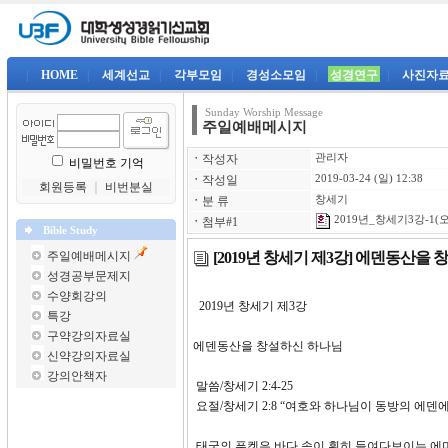
|
HOME
|
세계선교
|
각부모임
|
경성소모임
|
성경연구
|
사진자
Sunday Worship Message
주일예배메시지
ㆍ
작성자
관리자
비밀번호 기억
ㆍ
작성일
2019-03-24 (일) 12:38
회원등록
｜
비번분실
ㆍ
분 류
창세기
2019년_창세기3강-1(오
ㆍ
첨부#1
Bible Study
[2019년 창세기 제3강] 에덴동산을
주일예배메시지
성경공부문제지
수양회강의
2019년 창세기 제3
특강
구약강의자료실
에덴동산을 창설하신 하나님
신약강의자료실
강의안책자
말씀/창세기 2:4-25
요절/창세기 2:8 “여호와 하나님이 동방의 에덴
태국의 푸켓은 바다 속이 훤히 들여다보이는 에