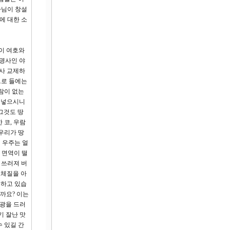
나님이 창설
에 대한 소
름이 여호와
유명사인 야
하사 교제하
므로 들에는
람이 없는
불어넣으시니
그것도 땅
 코, 우람
 우리가 땅
 우주는 얼
 면역이 떨
 쓰러져 버
 체질을 아
심하고 있습
까요? 이는
영광을 드러
기 잘난 맛
 있길 간