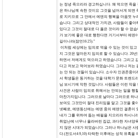
는 정녕 죽으리라 경고하십니다. 왜 먹으면 죽을
은 하나님께 속한 것이요 그것을 넘어서게 되면 
로 지키므로 그 안에서 에덴의 행복을 마음껏 누
습니다. 그리고 상대적인 가치관, 사람들이 좋아
있다고 그것이 절대로 다 옳은 것이라 할 수 없습
가 보기에 좋은 대로 행한다면 거기서부터 에덴이
길이니라(잠언16:25).”
이처럼 세상에는 임의로 먹을 수 있는 것이 있고
지 그것은 얼마든지 임의로 할 수 있습니다. 2
하면서 저에게도 먹으라고 하였습니다. 그리고 김
다고 저보고 먹어보라 하였습니다. 그러나 저는 
는 안 되는 것들이 있습니다. 소수자 인권존중이
서 학생들은 동거하는 것을 대학가 문화 트렌드
님 보시기에 악한 것입니다. 사람들은 이런 악을
사건은 사람이 임의로 취해서는 안되는 일을 행할 
마찬가지입니다. 그러므로 날마다 그러므로 하나
보여도 그것만이 절대 진리임을 알고 그것을 좇아
넷째로, 에덴동산에는 에덴 중의 에덴인 결혼이 
내가 그를 위하여 돕는 배필을 지으리라 하시니라
취업난에 너무나 올라버린 집값, 과다한 자녀양육
지 않은 시대가 되었습니다. 그러나 하나님은 사
다.(전도서4:9,10) 타락한 이후에는 성적 유혹