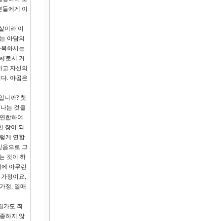
분들에게 이
 살이라 이
하는 아담의
 축복하시는
)'로서 거
하고 자신의
다. 야곱은
입니까? 첫
떠나는 것을
 연합하여
한 장이 되
이렇게 연합
 믿음으로 그
는 것이 하
이에 아무런
 가정이요,
가정, 열매
집가도 죄
순종하지 않