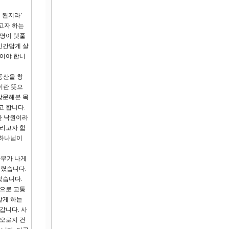
 된지라’
고자 하는
생명이 탯줄
인간답게 살
먹어야 합니
동산을 창
이란 뜻으
방문해본 목
고 합니다.
한 낙원이라
누리고자 합
 하나님이
나무가 나게
열렸습니다.
었습니다.
쟁으로 고통
알게 하는
갑니다. 사
 오로지 건