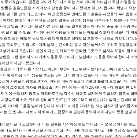
 이루어졌습니다. 결혼은 나이가 찼으니까 하는 것이 아니라 하나님이 주신 사명을 잘
람들은 결혼만큼은 자기이상과 감정을 좇아 자기 뜻대로 하고자 합니다. 학벌과 직장
행한 결과를 맞게 되고 맙니다. 유명 운동선수 연예인들의 결혼은 사람들의 부러움을 
. 이처럼 본래 의미와 목적을 상실한 결혼은 진정한 행복을 가져다주지 못합니다. 하
 가지고 있습니다. 그러므로 다른 것은 몰라도 결혼만큼은 하나님의 뜻을 좇아 사명 중
가정을 이룰 수 있습니다. 하나님은 아담을 위하여 돕는 배필을 짓고자 하셨습니다. 배
란 뜻으로 돕는 배필은 육체적 사회적 영적으로 상대방을 도와주는 사람을 가리킵니다. 
점을 도와주는 것입니다. 대개 남자는 큰소리는 잘 치지만 섬세하지 못하고 뒷감당을 
 대상이 되지 못합니다. 반면 여자는 신체적으로 연약한 그릇으로 남자의 도움이 필요
 남편은 그런 점에서 아내에게 도움을 주고 아내도 남편에게 도움을 주어야 합니다. 서
설하신 하나님의 뜻입니다.
종 들짐승과 각종 새를 지으시고 아담이 무엇이라고 부르나 보시려고 그에게로 인도하셨
 기린’ 이렇게 아담이 각 생물을 부르는 것이 그 이름이 되었습니다. 이는 아담이 만물의 
열심히 사명을 감당해도 혼자인 아담은 어딘가 모르게 외롭고 쓸쓸해 보였습니다. 이
취하여 그것으로 여자를 만드셨습니다. 인간에게는 뼈가 206개나 있는데 하필이면 갈
 남자 위에 군림하지 않도록 머리뼈로 만들지 아니하셨고 남자에게 짓밟히지 않도록 발
 사랑받도록 하기 위하여 갈비뼈로 만드신 것이다”라고 하였습니다. 남자는 갈비뼈 하
겸손히 아내의 도움을 받아야 합니다. 아내도 세계를 지배하는 자는 남자지만 남자를 지
는 안 됩니다. 서로 귀하게 여기고 존중하며 겸손히 동역하여 하나님의 뜻을 섬길 때
에게로 이끌어 오셨습니다. 이는 결혼을 시작하신 분도 하나님이시오 완성하시는 분도
보다도 문제의식과 관심을 가지고 계십니다. 나를 가장 잘 아시고 나를 가장 잘 도와줄
갈비뼈를 찾기 위해 돌아다닐 필요가 없습니다. 열심히 아담처럼 하나님이 주신 사명을 