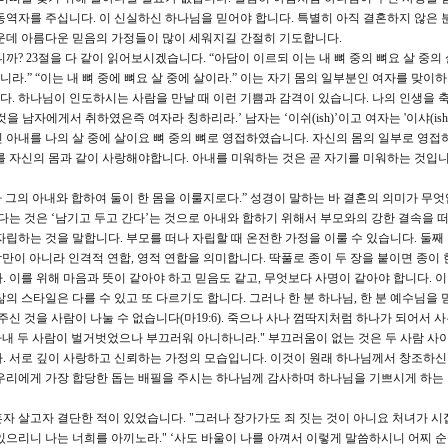
동역자를 주십니다. 이 신실하신 하나님을 믿어야 합니다. 특별히 아직 결혼하지 않은 
가운데 아름다운 믿음의 가정들이 많이 세워지길 간절히 기도합니다.
 23절을 다 같이 읽어보시겠습니다. “아담이 이르되 이는 내 뼈 중의 뼈요 살 중의
.” “이는 내 뼈 중에 뼈요 살 중에 살이라.” 이는 자기 몸의 일부분인 여자를 맞이
. 하나님이 인도하시는 사람을 만날 때 이런 기쁨과 감격이 있습니다. 나의 인생을
남자에게서 취하였은즉 여자라 칭하리라.’ 남자는 ‘이쉬(ish)’이고 여자는 '이샤(isha
 아내를 나의 살 중에 살이요 뼈 중의 뼈로 영접하였습니다. 자신의 몸의 일부로 영접
를 자신의 몸과 같이 사랑해야합니다. 아내를 미워하는 것은 곧 자기를 미워하는 것입니
 그의 아내와 합하여 둘이 한 몸을 이룰지로다.” 성경이 말하는 바 결혼의 의미가 무엇
다는 것은 ‘남기고 두고 간다’는 것으로 아내와 합하기 위해서 부모와의 강한 결속을 
자립하는 것을 말합니다. 부모를 떠나 자립할 때 온전한 가정을 이룰 수 있습니다. 둘째
합만이 아니라 인격적 연합, 영적 연합을 의미합니다. 딱풀로 종이 두 장을 붙이면 종이 
 이를 위해 마음과 뜻이 같아야 하고 믿음도 같고, 무엇보다 사명이 같아야 합니다. 
 삶의 스타일은 다를 수 있고 또 다르기도 합니다. 그러나 한 분 하나님, 한 분 예수님을
신 것을 사람이 나눌 수 없습니다(마19:6). 죽으나 사나 껌딱지처럼 하나가 되어서 사
 아내 두 사람이 벌거벗었으나 부끄러워 아니하니라." 부끄러움이 없는 것은 두 사람 사
. 서로 깊이 사랑하고 신뢰하는 가정의 모습입니다. 이것이 원래 하나님께서 창조하신
우리에게 가장 합당한 돕는 배필을 주시는 하나님께 감사하며 하나님을 기쁘시게 하는 
혼자 살고자 결단한 적이 있었습니다. "그러나 장가가도 죄 짓는 것이 아니요 처녀가 시
있으리니 나는 너희를 아끼노라." ‘사도 바울이 나를 아껴서 이렇게 말씀하시니 어찌 