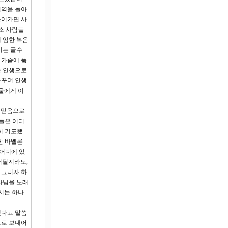
전역을 돌아
들어가면 사
소 사람들
 임한 복음
기는 골수
 가슴에 품
는 인생으로
바꾸며 인생
울에게 이
서 믿음으로
들은 어디
히 기도했
한 바벨론
 어디에 있
더딜지라도,
 그러자 하
나님을 노래
시는 하나
겠다고 말씀
도로 보내어