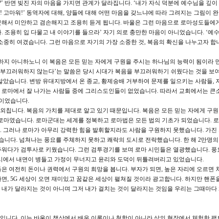
?’ 반면 빚진 자의 마음을 가지면 관계가 달라집니다. ‘내가 자식 덕분에 예수님을 깊이
아! 고마워!’ 동역자에 대해, 양들에 대해 어떤 마음을 갖느냐에 따라 그려지는 그림이 
지 못해서 미안하고 겸손해지고 조용히 듣게 됩니다. 바울은 그런 마음으로 로마성도들에
다. 조용히 입 다물고 내 이야기를 들으라’ 자기 의로 충만한 마음이 아니었습니다. ‘예
소중히 여겼습니다. 그런 마음으로 자기의 가장 소중한 것, 복음의 확신을 나누고자 합
워하지 아니하노니 이 복음은 모든 믿는 자에게 구원을 주시는 하나님의 능력이 됨이라 
 부끄러워하지 않는다’는 말씀은 당시 시대가 복음을 부끄러워하기 쉬웠다는 것을 보
않았습니다. 변방 유대지방에서 온 종교, 황제숭배 거부하여 문제를 일으키는 사람들, 
., 로마에서 잘 나가는 사람들 중에 그리스도인들이 없었습니다. 따라서 교회에서는 큰
것이었습니다.
칩니다. 복음의 가치를 제대로 알고 있기 때문입니다. 복음은 모든 믿는 자에게 구
 로마였습니다. 로마군대는 세계를 정복하고 로마법은 모든 법의 기초가 되었습니다. 
 그러나 로마가 아무리 강력한 힘을 발휘할지라도 사람을 구원하지 못했습니다. 가진
했습니다. 넘쳐나는 풍요를 주체하지 못하고 쾌락의 도시로 전락했습니다. 한 해 2만명
주워다가 검투사로 키웠습니다. 그런 검투경기를 보며 로마 시민들은 열광했습니다. 풍
도시에서 내면이 병들고 가정이 무너지고 윤리와 도덕이 뒤틀려버리고 있었습니다.
들은 여전히 돈이나 권력에서 구원의 희망을 봅니다. 부자가 되면, 높은 자리에 오르면 
면, 5G 세상이 오면 재미있고 꿈같은 세상이 펼쳐질 것이라 광고합니다. 하지만 핸폰
해서 내가 달라지는 것이 아니며 그저 내가 걸치는 것이 달라지는 것임을 우리는 그때마다
입니다. 이는 바울이 책상에서 배운 이론이나 철학이 아니라 삶의 현장에서 체험한 