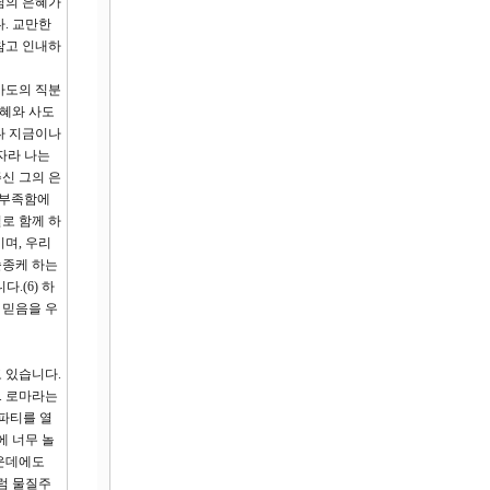
님의 은혜가
. 교만한
참고 인내하
 사도의 직분
은혜와 사도
나 지금이나
자라 나는
신 그의 은
 부족함에
로 함께 하
며, 우리
순종케 하는
.(6) 하
 믿음을 우
 있습니다.
. 로마라는
파티를 열
에 너무 놀
가운데에도
처럼 물질주