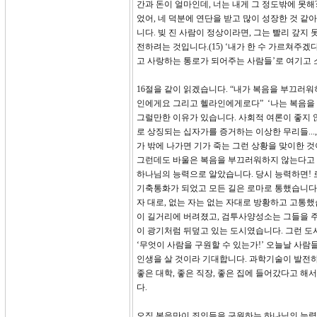
간과 돈이 얼마인데, 너는 내게 그 정도밖에 못해
었어, 네 덕분에 연단을 받고 많이 성장한 것 같
니다. 빚 진 사람이 정상이라면, 그는 빨리 갚
전하려는 것입니다.(15) ‘내가 한 수 가르쳐주겠
고 사랑하는 통로가 되어주는 사람들’로 여기고 
16절을 같이 읽겠습니다. “내가 복음을 부끄러
인에게요 그리고 헬라인에게로다” ‘나는 복음을
그럴만한 이유가 있습니다. 사회적 여론이 좋지 
로 상징되는 십자가를 증거하는 이상한 무리들..
가 밖에 나가면 기가 죽는 그런 상황을 맞이한 
그런데도 바울은 복음을 부끄러워하지 않는다고 외
하나님의 능력으로 알았습니다. 당시 능력하면!
기축통화가 되었고 모든 길은 로마로 통했습니다.
자 대로, 없는 자는 없는 자대로 방황하고 고통
이 길거리에 버려졌고, 검투사양성소는 그들을 
이 광기처럼 뒤덮고 있는 도시였습니다. 그런 
‘무엇이 사람을 구원할 수 있는가!’ 오늘날 사람
인생을 살 것이라 기대합니다. 과학기술이 발전하
좋은 대학, 좋은 직장, 좋은 집에 들어갔다고 
다.
오직 복음만이 죄인들을 구원하는 하나님의 능력