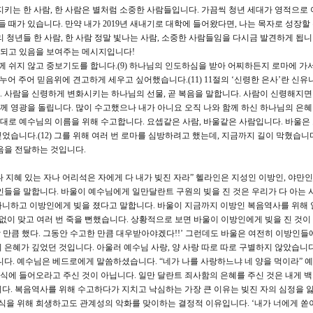
지키는 한 사람, 한 사람은 별처럼 소중한 사람들입니다. 가끔씩 청년 세대가 영적으로 
들 때가 있습니다. 만약 내가 2019년 새내기로 대학에 들어왔다면, 나는 목자로 성장할
 청년들 한 사람, 한 사람 정말 빛나는 사람, 소중한 사람들임을 다시금 발견하게 됩니
속되고 있음을 보여주는 메시지입니다!
께 쉬지 않고 중보기도를 합니다.(9) 하나님의 인도하심을 받아 어찌하든지 로마에 가
나누어 주어 믿음위에 견고하게 세우고 싶어했습니다.(11) 11절의 ‘신령한 은사’란 신
 사람을 신령하게 변화시키는 하나님의 선물, 곧 복음을 말합니다. 사람이 신령해지
 영광을 돌립니다. 많이 수고했으나 내가 아니요 오직 나와 함께 하신 하나님의 은
 대로 예수님의 이름을 위해 수고합니다. 요셉같은 사람, 바울같은 사람입니다. 바울은
습니다.(12) 그를 위해 여러 번 로마를 심방하려고 했는데, 지금까지 길이 막혔습니다.(
음을 전달하는 것입니다.
 지혜 있는 자나 어리석은 자에게 다 내가 빚진 자라” 헬라인은 지성인 이방인, 야만
인들을 말합니다. 바울이 예수님에게 일만달란트 구원의 빚을 진 것은 우리가 다 아는 
아니하고 이방인에게 빚을 졌다고 말합니다. 바울이 지금까지 이방인 복음역사를 위해 
없이 맞고 여러 번 죽을 뻔했습니다. 상황적으로 보면 바울이 이방인에게 빚을 진 것이
할 만큼 했다. 그동안 수고한 만큼 대우받아야겠다!!’ 그런데도 바울은 여전히 이방인들
 은혜가 깊었던 것입니다. 아울러 예수님 사랑, 양 사랑 따로 따로 구별하지 않았습니다
니다. 예수님은 베드로에게 말씀하셨습니다. “네가 나를 사랑하느냐 네 양을 먹이라” 
안식에 들어오라고 주신 것이 아닙니다. 일만 달란트 죄사함의 은혜를 주신 것은 내게 
다. 복음역사를 위해 수고하다가 지치고 낙심하는 가장 큰 이유는 빚진 자의 심정을
자식을 위해 희생하고도 관계성의 악화를 맞이하는 결정적 이유입니다. ‘내가 너에게 쏟