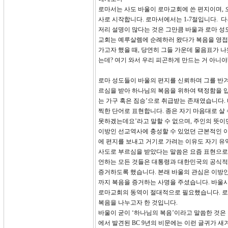
로마서는 사도 바울이 로마교회에 쓴 편지이며, 
사로 시작합니다. 로마서에서는 1-7절입니다. 다
저리 설명이 많다는 것은 그만큼 바울과 로마 성
교회는 예루살렘에 순례하러 왔다가 복음을 영접
가고자 했을 때, 당연히 그들 가운데 물음표가 나
는데? 여기 와서 우리 피곤하게 만드는 거 아니야?
로마 성도들이 바울의 편지를 신뢰하며 그를 반겨
르심을 받아 하나님의 복음을 위하여 택정함을 입
는 가구 혹은 짐승’으로 취급받는 존재였습니다.
찍한 단어로 표현합니다. 종은 자기 마음대로 살 
못하겠는데요’라고 말할 수 없으며, 주인의 뜻이
이방인 선교역사에 충성할 수 있었던 근본적인 이
에 편지를 보내고 거기로 가려는 이유도 자기 
사도로 부르심을 받았다는 말씀은 요즘 표현으로 
언하는 모든 것들은 대통령과 대한민국의 공식적
증거하도록 했습니다. 본래 바울의 관심은 이방
까지 복음을 증거하는 사명을 주셨습니다. 바울시
로마교회의 동역이 절대적으로 필요했습니다. 로
복음을 나누고자 한 것입니다.
바울이 굳이 ‘하나님의 복음’이라고 말씀한 것은
에서 발견된 BC 9년의 비문에는 이런 글귀가 