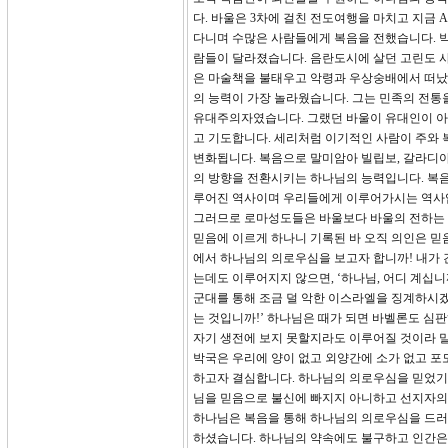
다. 바울은 3차에 걸친 전도여행을 마치고 지금
다니며 수많은 사람들에게 복음을 전했습니다. 박
람들이 달라졌습니다. 음란도시에 살던 고린도 
은 마술책을 불태우고 악령과 우상숭배에서 떠났
의 능력이 가장 놀라웠습니다. 그는 민족의 전통
유대주의자였습니다. 그랬던 바울이 유대인이 아닌
고 기도합니다. 세리처럼 이기적인 사람이 주와
변화됩니다. 복음으로 말미암아 빌립보, 갈라디아
의 방향을 전환시키는 하나님의 능력입니다. 복
루어진 역사이며 우리들에게 이루어가시는 역사입
그러므로 로마성도들은 바울보다 바울의 전하는 복
믿음에 이르게 하나니 기록된 바 오직 의인은 믿
에서 하나님의 의로우심을 보고자 합니까! 내가 간
는데도 이루어지지 않으면, ‘하나님, 어디 계십니
군대를 통해 조금 덜 악한 이스라엘을 징계하시겠
는 것입니까!’ 하나님은 때가 되면 바벨론도 심
자기 생전에 보지 못할지라도 이루어질 것이라 말
박국은 우리에 양이 없고 외양간에 소가 없고 
하고자 결심합니다. 하나님의 의로우심을 믿었기
님을 믿음으로 불신에 빠지지 아니하고 선지자의 
하나님은 복음을 통해 하나님의 의로우심을 드러
하셨습니다. 하나님의 약속에도 불구하고 인간은