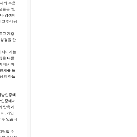
황제의 복음
모들은 ‘입
거나 경쟁에
맺고 하나님
르고 계층
약성경을 한
 메시아라는
짓을 다할
이 메시아
 한계를 드
나님의 아들
 이방인중에
이방인중에서
과 탐욕과
피, 가인
 수 있습니
감당할 수