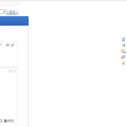
853
고 헬라인