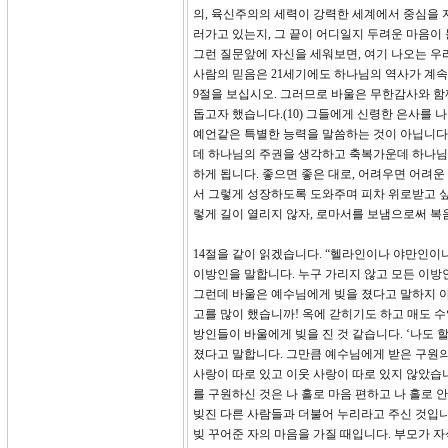
의, 육신주의의 세력이 강력한 세계에서 중심을 
러가고 있는지, 그 끝이 어디일지 두려운 마음이 
그런 질문앞에 자신을 세워보면, 여기 나오는 우리
사람의 믿음은 21세기에도 하나님의 역사가 계
9절을 보십시오. 그러므로 바울은 무한감사와 함
돕고자 했습니다.(10) 그들에게 신령한 은사를 
예언같은 특별한 능력을 말씀하는 것이 아닙니다.
데 하나님의 주권을 생각하고 축복가운데 하나님께
하게 됩니다. 좋으면 좋은 대로, 어려우면 어려운
서 그렇게 성장하도록 도와주며 피차 위로받고 싶었
렇게 길이 열리지 않자, 로마서를 보냄으로써 복
14절을 같이 읽겠습니다. “헬라인이나 야만인이나
이방인을 말합니다. 누구 가리지 않고 모든 이방
그런데 바울은 예수님에게 빚을 졌다고 말하지 
고를 많이 했습니까! 옥에 갇히기도 하고 매도 수
방인들이 바울에게 빚을 진 것 같습니다. ‘나도 
졌다고 말합니다. 그만큼 예수님에게 받은 구원의
사랑이 따로 있고 이웃 사랑이 따로 있지 않았습
를 구원하신 것은 나 홀로 마음 편하고 나 홀로 
빚진 다른 사람들과 더불어 누리라고 주신 것입니
빚 꾸어준 자의 마음을 가질 때입니다. 부모가 