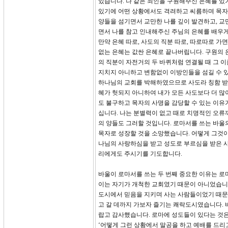
있습니다. 나 같은 죄인을 구원해주신 은혜를 있
있기에 어떤 상황에서도 격려하고 씨름하며 목자
양들을 섬기면서 교만한 나를 깊이 발견하고, 교
면서 나를 참고 인내해주신 주님의 은혜를 배우게
만약 은혜 따로, 사도의 직분 따로, 따로따로 가
없는 은혜는 값싼 은혜로 끝나버립니다. 구원의 
의 직분이 자전거의 두 바퀴처럼 연결될 때 그 
지치지 아니하고 변함없이 이방인들을 섬길 수 있었
하나님의 교회를 박해하였으므로 사도라 칭함 받기
혜가 헛되지 아니하여 내가 모든 사도보다 더 많
도 불구하고 목자의 사명을 감당할 수 있는 이유
십니다. 나는 분별력이 없고 때로 치명적인 오류
의 양들도 그러할 것입니다. 로마서를 쓰는 바울
목자로 성장할 것을 소망했습니다. 어떻게 그것이
나님의 사랑하심을 받고 성도로 부르심을 받은 사
리에게도 주시기를 기도합니다.
바울이 로마서를 쓰는 두 번째 중요한 이유는 로
이는 자기가 개척한 교회였기 때문이 아니었습니
도시에서 믿음을 지키며 사는 사람들이었기 때문
고 갈 데까지 가보자 즐기는 쾌락도시였습니다. 
랍고 감사했습니다. 로마에 성도들이 있다는 것
‘어떻게 그런 상황에서 말공을 하고 예배를 드리고