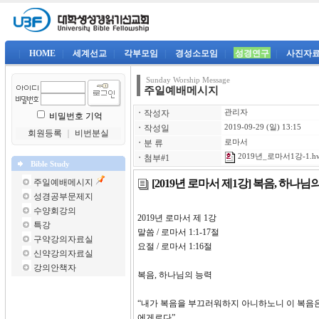
|
HOME
|
세계선교
|
각부모임
|
경성소모임
|
성경연구
|
사진자
Sunday Worship Message
주일예배메시지
ㆍ
작성자
관리자
비밀번호 기억
ㆍ
작성일
2019-09-29 (일) 13:15
회원등록
｜
비번분실
ㆍ
분 류
로마서
2019년_로마서1강-1.h
ㆍ
첨부#1
Bible Study
[2019년 로마서 제1강] 복음, 하나님
주일예배메시지
성경공부문제지
수양회강의
2019년 로마서 제
특강
말씀 / 로마서 1:1-17절
구약강의자료실
요절 / 로마서 1:16절
신약강의자료실
강의안책자
복음, 하나님의 능력
“내가 복음을 부끄러워하지 아니하노니 이 복음
에게로다”