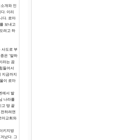
기소개와 인
다. 이리
니다. 로마
를 보내고
 오려고 하
 사도로 부
종은 ‘말하
이라는 끔
‘힘들어서
어 지금까지
바울이 로마
엔에서 발
님 나라를
고 땅 끝
을 전하려면
 로마교회와
 터키지방
겨났다. 그