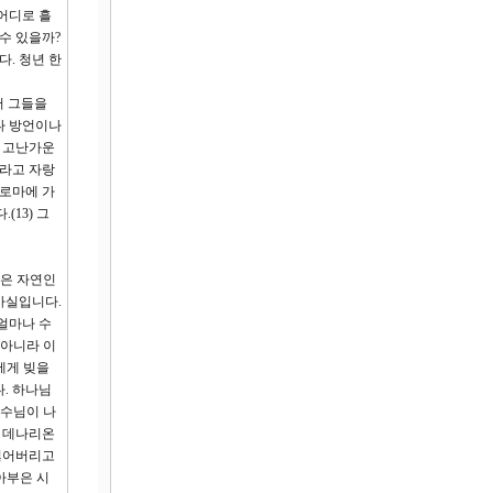
어디로 흘
 수 있을까?
다. 청년 한
서 그들을
유나 방언이나
면 고난가운
혜라고 자랑
 로마에 가
13) 그
인은 자연인
사실입니다.
얼마나 수
 아니라 이
에게 빚을
. 하나님
예수님이 나
백 데나리온
 잃어버리고
아부은 시