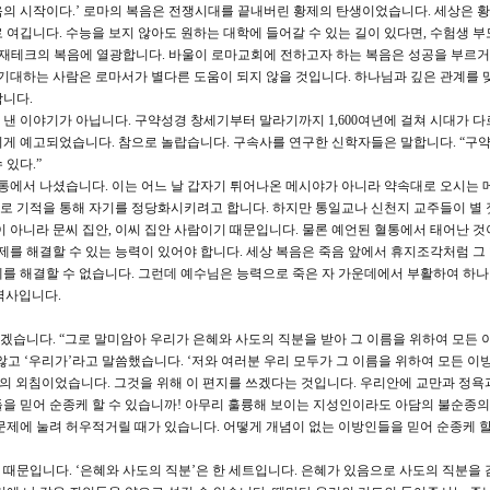
의 시작이다.’ 로마의 복음은 전쟁시대를 끝내버린 황제의 탄생이었습니다. 세상은 
여깁니다. 수능을 보지 않아도 원하는 대학에 들어갈 수 있는 길이 있다면, 수험생 부
 재테크의 복음에 열광합니다. 바울이 로마교회에 전하고자 하는 복음은 성공을 부르
 기대하는 사람은 로마서가 별다른 도움이 되지 않을 것입니다. 하나님과 깊은 관계를 
합니다.
낸 이야기가 아닙니다. 구약성경 창세기부터 말라기까지 1,600여년에 걸쳐 시대가 다
게 예고되었습니다. 참으로 놀랍습니다. 구속사를 연구한 신학자들은 말합니다. “구
 있다.”
혈통에서 나셨습니다. 이는 어느 날 갑자기 튀어나온 메시야가 아니라 약속대로 오시는
로 기적을 통해 자기를 정당화시키려고 합니다. 하지만 통일교나 신천지 교주들이 별 
이 아니라 문씨 집안, 이씨 집안 사람이기 때문입니다. 물론 예언된 혈통에서 태어난 것
제를 해결할 수 있는 능력이 있어야 합니다. 세상 복음은 죽음 앞에서 휴지조각처럼 그
를 해결할 수 없습니다. 그런데 예수님은 능력으로 죽은 자 가운데에서 부활하여 하
 역사입니다.
읽겠습니다. “그로 말미암아 우리가 은혜와 사도의 직분을 받아 그 이름을 위하여 모든
 않고 ‘우리가’라고 말씀했습니다. ‘저와 여러분 우리 모두가 그 이름을 위하여 모든 
울의 외침이었습니다. 그것을 위해 이 편지를 쓰겠다는 것입니다. 우리안에 교만과 정욕
을 믿어 순종케 할 수 있습니까! 아무리 훌륭해 보이는 지성인이라도 아담의 불순종의 
문제에 눌려 허우적거릴 때가 있습니다. 어떻게 개념이 없는 이방인들을 믿어 순종케 할
때문입니다. ‘은혜와 사도의 직분’은 한 세트입니다. 은혜가 있음으로 사도의 직분을 