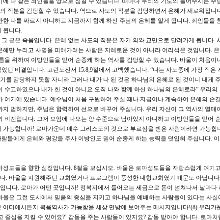
기에 나 같은 죄인들을 양으로 섬길 수 있습니다. 때마다 우리의 기도의 들어주시는 주
의 직분을 감당할 수 있습니다. 역으로 사도의 직분을 감당하면서 은혜가 새로워집니다
만한 나를 짜르지 아니하고 지금까지 함께 하신 주님의 은혜를 알게 됩니다. 죄인들을 
 됩니다.
면 그 끝은 죽음입니다. 은혜 없는 사도의 직분은 자기 의와 교만으로 달려가게 됩니다.
은혜만 누리고 사명을 피해가려는 사람은 지혜로운 것이 아니라 어리석은 것입니다. 
이름을 위하여 이방인들을 믿어 순종케 하는 역사를 감당할 수 있습니다. 바울이 처음이
던 비결입니다. 고린도전서 15:8,9절에서 고백했습니다. “나는 사도중에 가장 작은 
를 감당하지 못할 자니라 그러나 내가 나 된 것은 하나님의 은혜로 된 것이니 내게 주
이 수고하였으나 내가 한 것이 아니요 오직 나와 함께 하신 하나님의 은혜로라” 우리의
가 여기에 있습니다. 예수님이 처음 구원하여 주실 때나 지금이나 계속하여 은혜의 손길
까지 범하지만, 주님은 합력하여 선으로 바꾸어 주십니다. 우리 자신이 그 역사의 열매이
의 비전입니다. 그저 모임에 나오는 양 수준으로 남아있지 아니하고 이방인들을 믿어 
 가능합니까! 로마가운데 예수 그리스도의 것으로 부르심을 받은 사람이라면 가능합니다
람들에게 은혜와 평강을 주사 이방인도 믿어 순종케 하는 능력을 덧입혀 주십니다. 이
마성도들을 향한 심정입니다. 8절을 보십시오. 바울은 로마성도들을 자랑스럽게 여기고
다. 바울을 지원해주던 교회였거나 프로그램이 풍성한 대형교회였기 때문도 아닙니다
입니다. 로마가 어떤 곳입니까! 정복지에서 들어오는 세금으로 돈이 넘쳐나서 날마다 
바울은 그런 도시에서 믿음의 중심을 지키고 하나님을 예배하는 사람들이 있다는 사실
은 어디에서든지 복음역사가 가능함을 세상 만방에 보여주는 메시지입니다!(8) 우리
 중심을 지킬 수 있어요?’ 감동을 주는 사람들이 있지요? 감동 받아야 합니다. 로마