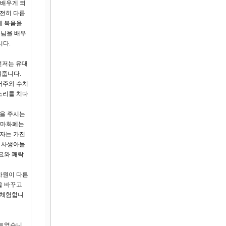
 배우게 되
완전히 다릅
게 복음을
수님을 배우
니다.
먼저는 유대
여줍니다.
저주와 수치
소리를 치다
원을 주시는
로마화폐는
 자는 가진
의 사생아들
요와 쾌락
차원이 다른
을 바꾸고
 체험합니
팩트였습니