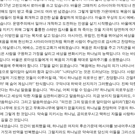
 AD 57년 고린도에서 로마서를 쓰고 있습니다. 바울은 그때까지 소아시아와 마게도냐 
해도 많이 받고 죽을 고비도 여러 번 넘겼습니다. 그렇게 열악한 가운데에도 복음이 
사람들이 정욕을 회개하고 경건한 삶을 출발하게 되었습니다. 마술과 우상의 도시 에베
습니다. 운명주의에서 일어나 개척하고 도전하는 인생을 살기 시작했습니다. 바울에게
을 지키기 위해 그렇게 훌륭한 스테반 집사를 돌로 쳐 죽이는 것을 지극히 당연하게 여
 이방인을 섬기는 목자로 살고 있습니다. 아시아인, 유럽인, 민족을 뛰어넘어 세상을
 복음을 위해 헌신하고 사마리아여인처럼 목마른 사람이 주님만으로 감사하고 찬양하
, 데살로니가, 에베소, 고린도교회가 세워졌습니다. 복음은 죄사함을 주고 가치관을 
음은 사람을 구원하고 가정을 살리고 세상을 변화시키는 하나님의 능력입니다. 이는 바
니다. 바울은 로마성도들에게 이 복음의 가치를 제대로 알려주기를 소원했습니다.
음에 주목해야 합니다. 17절을 같이 읽겠습니다. “복음에는 하나님의 의가 나타나
음으로 말미암아 살리라 함과 같으니라” ‘나타났다’는 것은 드러났다는 것입니다. 사람
절히 기도했던 것들이 이루어질 때, ‘역시 하나님은 의로우신 분!’, 찬양합니다. 간절
까! 왜 숨어 계십니까!’ 탄식합니다. 구약시대 하박국 선지자가 그러했습니다. 진짜 악
다는 하나님 말씀을 듣습니다. ‘하나님, 어찌 이럴 수 있습니까! 하나님의 의로우심은
판하시고 세상의 악한 자들을 심판하시겠다고 말씀하십니다. 지금 보이지 않을지라도, 
씀하십니다. 그리고 말씀하셨습니다. “의인은 그의 믿음으로 말미암아 살리라”(합2:4)
포도나무에 포도가 없고 무화과나무에 열매가 없을지라도 하나님을 찬양하며 구원의 하
에 그렇게 한 것입니다. 약속을 지키시는 하나님, 공의로우시고 택하신 자들을 사랑하
길을 간 것입니다.
내셨습니다. 인간이 범죄했을 때, 하나님은 여자의 후손가운데 메시야를 보내어주시
 거짓과 반역을 반복했습니다. 그럴지라도 하나님은 약속대로 당신의 아들을 그리스