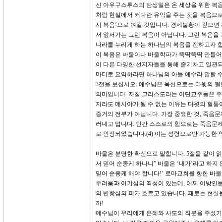
신 아우구스투스의 탄생일은 온 세상을 위한 복음
처럼 현실에서 커다란 유익을 주는 것을 복음으로 
시 복음’으로 여길 것입니다. 경제불황이 깊으면
서 앞서가는 그런 복음이 아닙니다. 그런 복음을
나라를 누리게 하는 하나님의 복음을 전하고자 
이 복음은 바울이나 바울학파가 뚝딱뚝딱 만들어 
이 다른 다양한 선지자들을 통해 줄기차고 일관되
마디로 요약하라면 하나님의 아들 예수라 말할 수
3절을 보십시오. 예수님은 육신으로는 다윗의 
의미입니다. 자칭 그리스도라는 이단교주들은 주
지라도 메시야가 될 수 없는 이유는 다윗의 혈통
증거의 전부가 아닙니다. 가장 중요한 것, 죽음문
러내고 맙니다. 인간 스스로의 힘으로는 죽음문제
로 인정되었습니다.(4) 이는 성령으로만 가능한
바울은 분명한 확신으로 말합니다. 5절을 같이 
서 믿어 순종케 하나니” 바울은 ‘내가’라고 하지
믿어 순종케 해야 합니다!’ 로마교회를 향한 바
두려움과 이기심의 죄성이 있는데, 어찌 이방인들
의 반항심의 피가 흐르고 있습니다. 때로는 현실
까!
예수님이 우리에게 은혜와 사도의 직분을 주셨기 