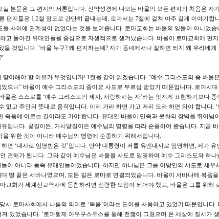
오늘 본문은 그 편지의 서론입니다. 신약성경에 나오는 바울의 모든 편지의 처음은 자
른 편지들은 1,2절 정도로 간단히 끝내는데, 로마서는 7절에 걸쳐 아주 길게 이야기합니
도들 사이에 관계성이 없었다는 것을 보여줍니다. 로마교회는 바울의 양들이 아니었습
하고 돌아간 유대인들을 중심으로 자생적으로 생겨났습니다. 바울이 로마교회에 편지
왔을 것입니다. ‘바울 누구? 왜 편지하는데? 자기 동네에서나 잘하면 되지 왜 우리에게
’
 맞이해야 할 이유가 무엇입니까! 1절을 같이 읽겠습니다. “예수 그리스도의 종 바울은
었으니” 바울이 예수 그리스도의 종이요 사도로 부르심 받았기 때문입니다. 로마시대 
 바울은 스스로를 ‘예수 그리스도의 제자, 사랑하시는 자’라는 멋지게 표현하기보다 종
수 없고 주인의 뜻대로 움직입니다. 이리 가라 하면 가고 저리 오라 하면 와야 합니다. 
면 죽음에 이르는 길이라도 가야 합니다. 유대인 바울이 민족과 문화의 장벽을 뛰어넘
유입니다. 꽃길이든, 가시밭길이든 예수님의 명령을 따라 순종하여 왔습니다. 지금 
유익을 위한 것이 아니라 예수님의 명령에 순종하기 위해서입니다.
하면 ‘대사로 임명받은 것’입니다. 만약 대통령이 저를 유엔대사로 임명하면, 제가 유
인 견해가 됩니다. 그와 같이 예수님은 바울을 사도로 임명하여 예수 그리스도와 하나
인들이 아니라 동족 유대인들이었습니다. 하지만 하나님은 그를 이방인의 사도로 세우시
대 땅 끝은 서바나였으며, 모든 길은 로마로 연결되었습니다. 바울이 서바나에 복음
마교회가 세계선교역사에 동참하려면 신령한 모임이 되어야 했고, 바울은 그를 위해
 당시 로마사회에서 나름의 의미로 ‘복음’이라는 단어를 사용하고 있었기 때문입니다.
새겨져 있었습니다. ‘로마황제 아우구스투스를 통해 전쟁이 그쳤으며 온 세상에 질서가 생