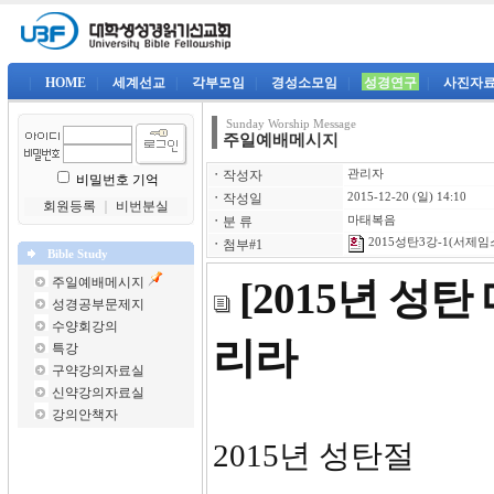
|
HOME
|
세계선교
|
각부모임
|
경성소모임
|
성경연구
|
사진자
Sunday Worship Message
주일예배메시지
ㆍ
작성자
관리자
비밀번호 기억
ㆍ
작성일
2015-12-20 (일) 14:10
회원등록
｜
비번분실
ㆍ
분 류
마태복음
2015성탄3강-1(서제임스
ㆍ
첨부#1
Bible Study
주일예배메시지
[2015년 성
성경공부문제지
수양회강의
리라
특강
구약강의자료실
신약강의자료실
강의안책자
2015년 성탄절