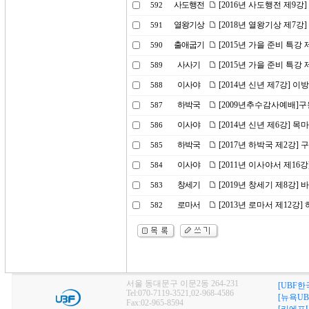
사도행전
[2016년 사도행전 제9강
592
열왕기상
[2018년 열왕기상 제7강
591
출애굽기
[2015년 가을 준비 특강
590
사사기
[2015년 가을 준비 특강 
589
이사야
[2014년 신년 제7강]
588
하박국
[2009년추수감사예배]
587
이사야
[2014년 신년 제6강] 
586
하박국
[2017년 하박국 제2강
585
이사야
[2011년 이사야서 제1
584
창세기
[2019년 창세기 제8강] 
583
로마서
[2013년 로마서 제12강
582
서울 동대문구 이문2동 264-231
[UBF한
Tel:070-7119-3521,02-968-4586
[뉴욕UB
Fax:02-965-8594