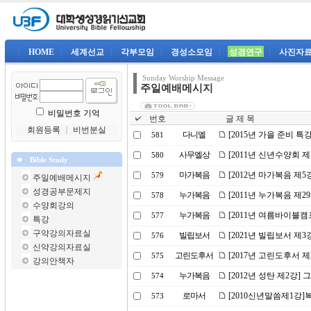
|
HOME
|
세계선교
|
각부모임
|
경성소모임
|
성경연구
|
사진자
Sunday Worship Message
주일예배메시지
비밀번호 기억
번호
글 제 목
회원등록
｜
비번분실
다니엘
[2015년 가을 준비 특
581
사무엘상
[2011년 신년수양회 
580
Bible Study
마가복음
[2012년 마가복음 제5
579
주일예배메시지
성경공부문제지
누가복음
[2011년 누가복음 제
578
수양회강의
누가복음
[2011년 여름바이블캠
577
특강
구약강의자료실
빌립보서
[2021년 빌립보서 제
576
신약강의자료실
고린도후서
[2017년 고린도후서 
575
강의안책자
누가복음
[2012년 성탄 제2강]
574
로마서
[2010신년말씀제1강
573