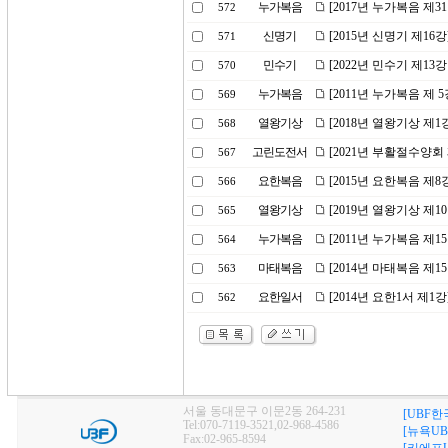
누가복음
[2017년 누가복음 제
572
신명기
[2015년 신명기 제16
571
민수기
[2022년 민수기 제1
570
누가복음
[2011년 누가복음 제
569
열왕기상
[2018년 열왕기상 제
568
고린도전서
[2021년 부활절수양
567
요한복음
[2015년 요한복음 제
566
열왕기상
[2019년 열왕기상 제
565
누가복음
[2011년 누가복음 제1
564
마태복음
[2014년 마태복음 제1
563
요한일서
[2014년 요한1서 제1
562
서울 동대문구 이문2동 264-231
[UBF한
Tel:070-7119-3521,02-968-4586
[뉴욕UB
Fax:02-965-8594