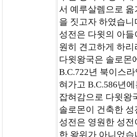
서 예루살렘으로 옮
을 짓고자 하였습니
성전은 다윗의 아들이
원히 견고하게 하리라
다윗왕국은 솔로몬에
B.C.722년 북이
혀가고 B.C.586
잡혀감으로 다윗왕국
솔로몬이 건축한 성
성전은 영원한 성전
한 왕위가 아니었습