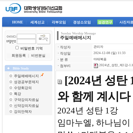
|
HOME
|
세계선교
|
각부모임
|
경성소모임
|
성경연구
|
사진자
Sunday Worship Message
주일예배메시지
ㆍ
작성자
관리자
비밀번호 기억
ㆍ
작성일
2024-12-08 (일) 11:33
회원등록
｜
비번분실
ㆍ
분 류
마태복음
2024년_성탄_제1강-1.
ㆍ
첨부#1
Bible Study
주일예배메시지
[2024년 성
성경공부문제지
수양회강의
와 함께 계시다
특강
구약강의자료실
신약강의자료실
2024년
강의안책자
임마누엘, 하나님이