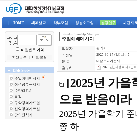
|
HOME
|
세계선교
|
각부모임
|
경성소모임
|
성경연구
|
사진자
Sunday Worship Message
주일예배메시지
ㆍ
작성자
관리자
비밀번호 기억
ㆍ
작성일
2025-08-17 (일) 10:45
회원등록
｜
비번분실
ㆍ
분 류
데살로니가전서
2025년_데살로니가_제2
ㆍ
첨부#1
Bible Study
주일예배메시지
[2025년 가
성경공부문제지
수양회강의
으로 받음이라
특강
구약강의자료실
신약강의자료실
2025년 
강의안책자
종 하