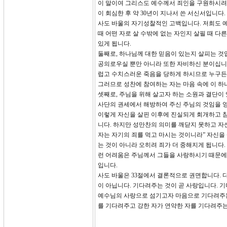
이 말이여 그리스도 예수께서 죄인을 구원하시려
이 회심한 후 약 30년이 지나서 쓴 서신서입니다
사도 바울의 자기성찰적인 고백입니다. 저희도 
때 어떤 자로 살 수밖에 없는 자인지 살필 때 
있게 됩니다.
둘째로, 하나님께 대한 믿음이 있는지 살피는 
공의로우실 뿐만 아니라 또한 자비하신 분이십니다
럽고 수치스러운 죽음을 당하게 하시므로 누구든
그러므로 성찬에 참여하는 자는 마음 속에 이 하
셋째로, 주님을 위해 살고자 하는 소원과 결단이
사단의 권세에서 해방하여 주신 주님의 것임을 
이렇게 자신을 살핀 이후에 진실되게 회개하고 참
니다. 하지만 성만찬의 의미를 깨닫지 못하고 자신
자는 자기의 죄를 먹고 마시는 것이니라” 자신을
는 것이 아니라 오히려 죄가 더 중해지게 됩니다.
런 어려움은 주님께서 그들을 사랑하시기 때문에 
입니다.
사도 바울은 33절에서 결론적으로 권면합니다. 다
이 아닙니다. 기다려주는 것이 곧 사랑입니다. 
예수님의 사랑으로 섬기고자 마음으로 기다려주는 
를 기다려주고 강한 자가 연약한 자를 기다려주는