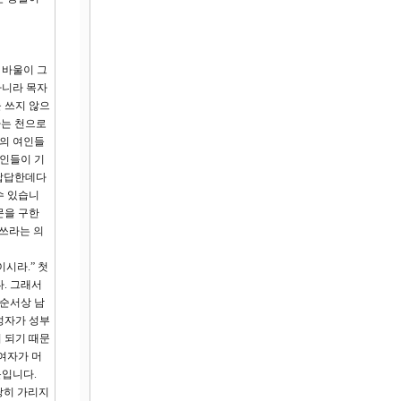
 바울이 그
아니라 목자
을 쓰지 않으
라는 천으로
분의 여인들
여인들이 기
 답답한데다
수 있습니
문을 구한
 쓰라는 의
시라.” 첫
다. 그래서
 순서상 남
성자가 성부
 되기 때문
여자가 머
문입니다.
땅히 가리지