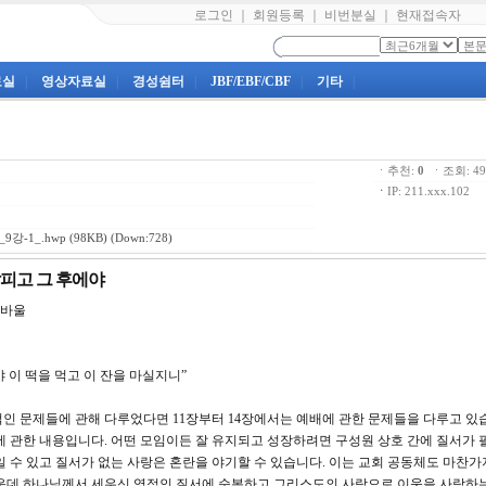
로그인
｜
회원등록
｜
비번분실
｜
현재접속자
료실
|
영상자료실
|
경성쉼터
|
JBF/EBF/CBF
|
기타
|
ㆍ추천:
0
ㆍ조회: 
ㆍ
IP: 211.xxx.102
강-1_.hwp
(98KB) (Down:728)
살피고 그 후에야
바울
에야 이 떡을 먹고 이 잔을 마실지니”
인 문제들에 관해 다루었다면 11장부터 14장에서는 예배에 관한 문제들을 다루고 있습
랑에 관한 내용입니다. 어떤 모임이든 잘 유지되고 성장하려면 구성원 상호 간에 질서가 
일 수 있고 질서가 없는 사랑은 혼란을 야기할 수 있습니다. 이는 교회 공동체도 마찬가
가운데 하나님께서 세우신 영적인 질서에 순복하고 그리스도의 사랑으로 이웃을 사랑하