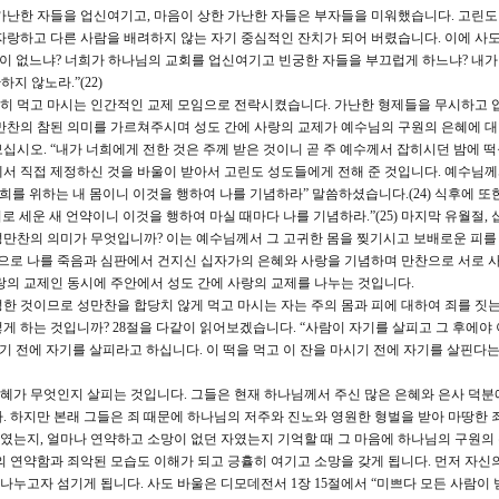
가난한 자들을 업신여기고, 마음이 상한 가난한 자들은 부자들을 미워했습니다. 고린도
자랑하고 다른 사람을 배려하지 않는 자기 중심적인 잔치가 되어 버렸습니다. 이에 사도
집이 없느냐? 너희가 하나님의 교회를 업신여기고 빈궁한 자들을 부끄럽게 하느냐? 내
지 않노라.”(22)
히 먹고 마시는 인간적인 교제 모임으로 전락시켰습니다. 가난한 형제들을 무시하고
만찬의 참된 의미를 가르쳐주시며 성도 간에 사랑의 교제가 예수님의 구원의 은혜에 
십시오. “내가 너희에게 전한 것은 주께 받은 것이니 곧 주 예수께서 잡히시던 밤에 떡
서 직접 제정하신 것을 바울이 받아서 고린도 성도들에게 전해 준 것입니다. 예수님
희를 위하는 내 몸이니 이것을 행하여 나를 기념하라” 말씀하셨습니다.(24) 식후에 또
로 세운 새 언약이니 이것을 행하여 마실 때마다 나를 기념하라.”(25) 마지막 유월절,
성만찬의 의미가 무엇입니까? 이는 예수님께서 그 고귀한 몸을 찢기시고 보배로운 피를
심으로 나를 죽음과 심판에서 건지신 십자가의 은혜와 사랑을 기념하며 만찬으로 서로 
랑의 교제인 동시에 주안에서 성도 간에 사랑의 교제를 나누는 것입니다.
성한 것이므로 성만찬을 합당치 않게 먹고 마시는 자는 주의 몸과 피에 대하여 죄를 짓는
 하는 것입니까? 28절을 다같이 읽어보겠습니다. “사람이 자기를 살피고 그 후에야 
기 전에 자기를 살피라고 하십니다. 이 떡을 먹고 이 잔을 마시기 전에 자기를 살핀다는
은혜가 무엇인지 살피는 것입니다. 그들은 현재 하나님께서 주신 많은 은혜와 은사 덕분
. 하지만 본래 그들은 죄 때문에 하나님의 저주와 진노와 영원한 형벌을 받아 마땅한
자였는지, 얼마나 연약하고 소망이 없던 자였는지 기억할 때 그 마음에 하나님의 구원의
의 연약함과 죄악된 모습도 이해가 되고 긍휼히 여기고 소망을 갖게 됩니다. 먼저 자신
 나누고자 섬기게 됩니다. 사도 바울은 디모데전서 1장 15절에서 “미쁘다 모든 사람이 