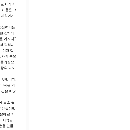
 교회의 애
 바울은 그
가 너희에게
 업신여기는
대한 감사와
을 가지사”
께서 잡히시
한 이와 같
 십자가 죽으
 흘리심으
사랑의 교제
 것입니다.
이 떡을 먹
 것은 어떻
에 복음 역
 죄인들이었
 은혜로 기
의 죄악된
받을 만한