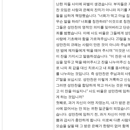
난한 자들 사이에 파벌이 생겼습니다. 부자들은 
찬 모임은 사랑과 은혜의 잔치가 아니라 자기를 
들을 심하게 책망했습니다. “너희가 먹고 마실 
무슨 말을 하랴? 너희를 칭찬하랴? 이것으로 칭찬하
그들은 성만찬의 영적인 의미를 잊어버리고 단순
죄를 범했습니다. 이에 사도 바울은 그들에게 성
사랑에 기초해야 함을 가르쳐주십니다. 23절을 보
성만찬의 규례는 사람이 만든 것이 아니라 주님께
던 밤에 제자들에게 떡을 떼어 주시며 “이것은 너
이 잔을 가지시고 말씀하셨습니다. “이 잔은 내 피
심을 앞두고 떡을 떼어주시고 잔을 나누어주신 
로 나의 죄 값을 대신 치르시고 내 죄를 용서하
를 나누라는 것입니다. 즉 성만찬은 주님과의 사
27절을 보십시오. 성만찬은 이렇게 거룩하고 신
그러면 성만찬을 합당하게 먹고 마시는 것은 어떻게
고 이 잔을 마실지니” 사도 바울은 성만찬에 임하
게 하는 것입니까?
첫째로, 과거 자신이 어떤 자였는지, 내가 받은 
사에 없어서는 안 되는 귀한 일군들이 되었습니다
습니다. 성만찬에 임하기 전, 과거 자신이 어떤 
쁨과 감사가 충만하게 됩니다. 이로써 다른 사람
모습을 살필 때 그 받은 은혜가 한량이 없어 함께