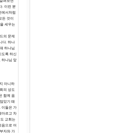
 살펴보면
. 이런 분
신전에서처럼
모든 것이
덕을 세우는
코드의 문제
니다. 하나
 때 하나님
키도록 하신
 하나님 앞
하지 아니하
교회의 성도
은 함께 음
 많았기 때
 이들은 가
 메마르고 차
린도 교회는
먹음으로 어
 부자와 가