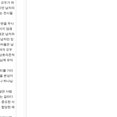
 모두가 하
지만 남자의
자는 천사들
남편을 무시
이지 않겠
울은 남자와
 남자만 있
 바울은 남
여자 모두
 상호의존적
나님께 유익
머리를 가리
것을 본성이
게나 하나님
많은 사람
그는 갈라디
 중요한 서
 합당한 예