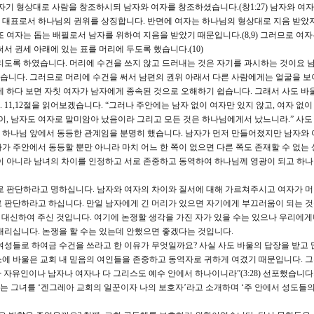
자기 형상대로 사람을 창조하시되 남자와 여자를 창조하셨습니다.(창1:27) 남자와 여자
 대표로서 하나님의 권위를 상징합니다. 반면에 여자는 하나님의 형상대로 지음 받았
 여자는 돕는 배필로서 남자를 위하여 지음을 받았기 때문입니다.(8,9) 그러므로 여
서 권세 아래에 있는 표를 머리에 두도록 했습니다.(10)
리도록 하였습니다. 머리에 수건을 쓰지 않고 드러내는 것은 자기를 과시하는 것이요 
습니다. 그러므로 머리에 수건을 써서 남편의 권위 아래서 다른 사람에게는 얼굴을 보
게 하다 보면 자칫 여자가 남자에게 종속된 것으로 오해하기 쉽습니다. 그래서 사도 바
11,12절을 읽어보겠습니다. “그러나 주안에는 남자 없이 여자만 있지 않고, 여자 없이
이, 남자도 여자로 말미암아 났음이라 그리고 모든 것은 하나님에게서 났느니라.” 사도
 하나님 앞에서 동등한 관계임을 분명히 했습니다. 남자가 먼저 만들어졌지만 남자와 
가 주안에서 동등할 뿐만 아니라 마치 어느 한 쪽이 없으면 다른 쪽도 존재할 수 없는
이 아니라 남녀의 차이를 인정하고 서로 존중하고 동역하여 하나님께 영광이 되고 하
스로 판단하라고 명하십니다. 남자와 여자의 차이와 질서에 대해 가르쳐주시고 여자가 
 판단하라고 하십니다. 만일 남자에게 긴 머리가 있으면 자기에게 부끄러움이 되는 
을 대신하여 주신 것입니다. 여기에 논쟁할 생각을 가진 자가 있을 수는 있으나 우리에
내리십니다. 논쟁을 할 수는 있는데 안했으면 좋겠다는 것입니다.
여성들로 하여금 수건을 쓰라고 한 이유가 무엇일까요? 사실 사도 바울의 답장을 받고 
에 바울은 교회 내 믿음의 여인들을 존중하고 동역자로 귀하게 여겼기 때문입니다. 
자유인이나 남자나 여자나 다 그리스도 예수 안에서 하나이니라”(3:28) 선포했습니다.
 그녀를 ‘겐그레아 교회의 일꾼이자 나의 보호자’라고 소개하며 ‘주 안에서 성도들의