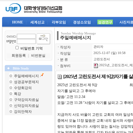
|
HOME
|
세계선교
|
각부모임
|
경성소모임
|
성경연구
|
사진자
Sunday Worship Message
주일예배메시지
ㆍ
작성자
관리자
비밀번호 기억
ㆍ
작성일
2025-12-07 (일) 10:58
회원등록
｜
비번분실
ㆍ
분 류
고린도전서
2025년_고린도전서_제_9
ㆍ
첨부#1
Bible Study
[2025년 고린도전서 제 9강]자기를 
주일예배메시지
성경공부문제지
2025년 고린도전서 제 9강 최
수양회강의
자기를 살피고 그 후에야
특강
말씀/ 고전 11:2-34
구약강의자료실
요절/ 고전 11:28 “사람이 자기를 살피고 그 후
신약강의자료실
강의안책자
지금까지 사도 바울이 고린도 교회의 여러 일상적
중에서 오늘 11장 말씀은 교회 내의 질서와 사
랑도 있어야 합니다. 사랑이 없는 질서는 강압적
오늘 말씀을 통해 저희도 각자 자신을 살피는 