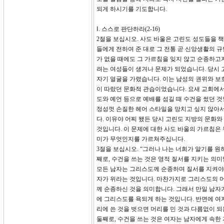
되게 하시기를 기도합니다.
Ⅰ. 스스로 판단하라(2-16)
2절을 보십시오. 사도 바울은 고린도 성도들을 
들에게 전하여 준 대로 그 전통 곧 신앙생활의 
가 없을 때에도 그 가르침을 잊지 않고 순종하고자
려는 여성들이 생겨나 문제가 되었습니다. 당시 
자기 얼굴을 가렸습니다. 이는 남성의 권위와 보
이 따랐던 문화적 관습이었습니다. 요새 교회에서
도와 예언 등으로 예배를 섬길 때 수건을 썼던 것
정성껏 손질한 헤어 스타일을 망치고 싶지 않아서
다. 이유야 어찌 됐든 당시 고린도 지방의 문화
것입니다. 이 문제에 대한 사도 바울의 가르침은
미가 무엇인지를 가르쳐주십니다.
3절을 보십시오. “그러나 나는 너희가 알기를 
째로, 수건을 쓰는 것은 영적 질서를 지키는 의미입
모든 남자는 그리스도께 순종하며 질서를 지켜야 
자가 위라는 것입니다. 마찬가지로 그리스도의 
께 순종하신 것을 의미합니다. 그래서 만일 남자
에 그리스도를 욕되게 하는 것입니다. 반면에 여
리에 쓴 것을 벗으면 머리를 민 것과 다름없이 
둘째로, 수건을 쓰는 것은 여자는 남자에게 속한