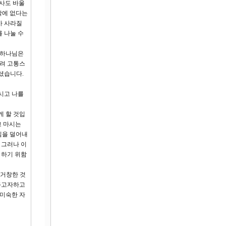
사도 바울
밖에 없다는
가 사라질
 나눌 수
 하나님은
달려 고통스
셨습니다.
시고 나를
게 할 것입
고 마시는
짐을 덜어내
 그러나 이
 하기 위함
 거창한 것
해주고자하고
 미숙한 자