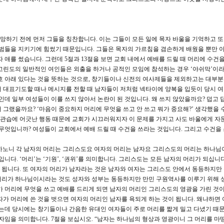
책망하기 전에 먼저 그들을 칭찬합니다. 이는 그들이 모든 일에 목자 바울을 기억하고 또
규범들을 지키기에 힘썼기 때문입니다. 그들은 목자의 가르침을 겸손하게 배웠을 뿐만 
 애를 썼습니다. 그런데 5절과 13절을 보면 교회 내에서 예배를 드릴 때 머리에 수건
고린도의 일반적인 여인들은 외출을 하거나 공적인 모임에 참석하는 경우 ‘야쉬막’이
호 아래 있다는 것을 뜻하는 것으로, 창기들이나 신전의 여사제들을 제외하고는 대부
 대표기도할 때나 메시지를 전할 때 남자들이 저처럼 넥타이에 양복을 입듯이 당시 
인데 일부 여성들이 이를 쓰지 않아서 논란이 된 것입니다. 왜 쓰지 않았을까요? 덥고
 그랬을까요? ‘마음이 중요하지 머리에 무엇을 쓰고 안 쓰고 뭐가 중요해?’ 생각했을 
와 관습에 어긋난 행동 때문에 교회가 시끄러워지자 이 문제를 가지고 사도 바울에게 자
 무엇입니까? 여성들이 교회에서 예배 드릴 때 수건을 쓰라는 것입니다. 그리고 수건을
원하노니 각 남자의 머리는 그리스도요 여자의 머리는 남자요 그리스도의 머리는 하나님이
니다. ‘머리’는 ‘기원’, ‘권위’를 의미합니다. 그리스도는 모든 남자의 머리가 되십니
됩니다. 또 여자의 머리가 남자라는 것은 남자와 여자는 그리스도 안에서 동등하지만
머리가 하나님이시라는 것도 성자와 성부는 동등하지만 만민 구원역사를 이루기 위해 
가 머리에 무엇을 쓰고 예배를 드리게 되면 남자의 머리인 그리스도의 영광을 가린 것이
자가 머리에 쓴 것을 벗으면 여자의 머리인 남자를 욕되게 하는 것이 됩니다. 왜냐하면 
되는데 당시에는 창기들이나 간음한 유대인 여자들이 주로 머리를 짧게 밀고 다녔기 때
 자임을 의미합니다. 7절을 보십시오. “남자는 하나님의 형상과 영광이니 그 머리를 마