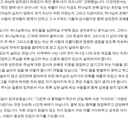
고 세상에 임하셨다 하였도다 죄인 중에 내가 괴수니라” 고백했습니다. 디모데전서는 
. ‘죄인 중에 내가 괴수니라’ 이는 세월이 지난 지금도 하나님의 은혜 없이는 죄인일 수
예수님의 십자가 앞에서 과거 자신이 어떤 자였는지 그리고 지금이라도 하나님의 은혜
다른 사람의 연약함이 문제가 안되고 그 누구와도 기쁨과 감사함으로 함께 성만찬의 은혜를
것입니다. 하나님께서는 죄인들을 심판하실 수밖에 없는 공의로우신 분이십니다. 그러나
. 하나님께서는 그 죄에 대하여 벌하시되, 그의 독생자 예수 그리스도가 십자가에 
지 주 예수 그리스도를 믿는 자는 죄 사함과 의롭다함과 영원한 생명을 얻도록 약속하
나님의 약속의 말씀을 절대적으로 믿고 있는지 살펴야 합니다.
 있는지 살피는 것입니다. 이제부터 나는 나의 것이 아니요 나의 모든 죄값을 대신 치르
영접하고 주님을 위해 살고자 하는 소원과 결단이 있는지 살펴보아야 합니다.
석한 성만찬은 주님께 대한 감사와 은혜로 이웃을 영접하고 섬기고자 하는 마음을 갖
을 살피지 않을 때 어떻게 됩니까? 29절을 보십시오. “주의 몸을 분별하지 못하고 먹
 살피지 않고 성만찬에 참여하게 되면 예수님의 십자가의 은혜를 새롭게 덧입고 죄의 
 그들 가운데 허약한 자와 병든 자가 많아지게 되고 죽은 자들도 많이 생겨나게 됩니다.
주시는 일종의 징계로서 이는 최후 심판 날에 세상 사람들과 함께 심판을 받지 않도록
같이 읽어보겠습니다. “그런즉 내 형제들아 먹으러 모일 때에 서로 기다리라.” 사랑은
기다린다는 것은 단순한 시간적 배려가 아닙니다. 곁에 있는 형제를 영접해주고 감당
것입니다. 저희 모임이 믿음이 있는 자가 믿음이 어린 자를 기다려주고 성숙한 자가
, 사랑이 풍성한 모임이 되기를 기도합니다.