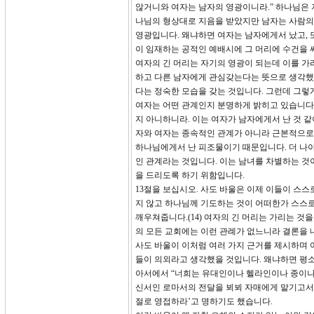
않거니와 여자는 남자의 영광이니라.” 하나님은 
나님의 형상대로 지음을 받았지만 남자는 사람의
영광입니다. 왜냐하면 여자는 남자에게서 났고, 또
이 임재하는 공적인 예배시에 그 머리에 수건을 써
여자의 긴 머리는 자기의 영광이 되는데 이를 가
하고 다른 남자에게 관심갖는다는 뜻으로 생각했
다는 정숙한 모습을 갖는 것입니다. 그런데 그렇
여자는 어떤 관계인지 분명하게 밝히고 있습니다. 
지 아니하니라. 이는 여자가 남자에게서 난 것 같
자와 여자는 종속적인 관계가 아니라 근본적으로
하나님에게서 난 피조물이기 때문입니다. 더 나아
인 관계라는 것입니다. 이는 남녀를 차별하는 것
을 드리도록 하기 위함입니다.
13절을 보십시오. 사도 바울은 이제 이들이 스
지 않고 하나님께 기도하는 것이 어떠한가 스스로
깨우쳐줍니다.(14) 여자의 긴 머리는 가리는 것
의 모든 교회에는 이런 관례가 없느니라 결론을 
사도 바울이 이처럼 여러 가지 근거를 제시하며 
들이 의외라고 생각했을 것입니다. 왜냐하면 평소
아서에서 “너희는 유대인이나 헬라인이나 종이나 
신서인 로마서의 전달을 뵈뵈 자매에게 맡기고서는
절로 영접하라’고 명하기도 했습니다.