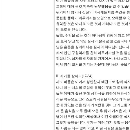
이런 바울이 왜 자칫 오해의 소지가 있는 이와 
교회에 대해 온갖 억측이 난무했음을 알 수 있습
위기에서 창기나 신전의 여사제들처럼 수건을 벗
문란한 행위가 이루어지는 모임으로 오해할 수 있
유익한 것은 아니요 모든 것이 가하나 모든 것이 
데 쓰도록 했습니다.
둘째, 수건을 쓰는 것이 하나님께 영광이 되고 유
로 보지 않고 영적인 질서의 문제로 보았습니다.
님은 혼돈을 싫어하시는 질서의 하나님이십니다. 
께서 만민 구원역사를 친히 이루어가실 것을 믿습
것입니다. 남자와 여자와의 관계에서, 하나님과 
에서 영적 질서를 지키는 가운데 하나님의 뜻을 
II. 자기를 살피라(17-34)
사도 바울은 이어서 성만찬과 애찬으로 함께 식사할
나니 이는 너희의 모임이 유익이 못되고 도리어 해
들은 예배가 끝난 후에 성찬식을 겸하여 애찬식이라는
식을 먹음으로 그리스도의 사랑을 나누었기 때문입
문에 맛있는 것을 많이 가져왔을 것이고 가난한 
져 온 음식을 모두 한데 모은 후 많이 가져온 자
별이 난무한 삭막한 세상에서 이런 아름다운 식사
그렇지 못했습니다. 부자는 여러 가지 맛있는 음
떤 사람은 너무 많이 먹고, 어떤 사람은 포도주를