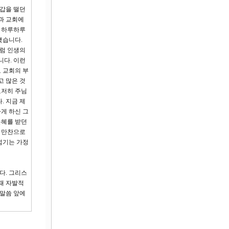
들갑을 떨던
장과 교회에
고 하루하루
했습니다.
처럼 인생의
니다. 이런
 교회의 부
고 많은 것
도저히 주님
. 지금 제
게 하신 그
은혜를 받던
신 만찬으로
섬기는 가정
다. 그리스
때 자발적
 말씀 앞에