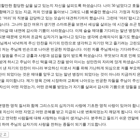
할만한 합당한 삶을 살고 있는지 자신을 살피도록 하셨습니다. 나이 50 넘었다고 호
을 향해가고 있는 지금, 저의 인생을 돌아보니 그래도 나름 봐줄만 했습니다. 가정과 직
달고 ‘머리’의 직분을 감당하고 있는 모습이 대견하기까지 했습니다. 그런데 ‘머리’랍시
습니다. 그나마 잠간 여유가 생기면 스마트폰을 보면서 세상을 살피는 데 시간을 쓰곤 
아갈 때 내면에 감사와 기쁨이 사라졌습니다. 이제 슬슬 제대를 기다리는 말년 병장
직분 때문에 오히려 조금씩 십자가가 늘어나고 있다는 생각에 손해의식이 들기도 했습
님께서 넉넉하게 주신 만찬을 자기의 만찬으로 생각하고 자기만 먹고 즐기려는 고린도
 저는 주님께 빈손으로 나아온 빈궁한 자였습니다. 이런 자를 주님께서는 기다려주시
 말씀을 주시고 긍휼과 사랑과 섬김을 많이 받도록 하셨습니다. 무엇보다 죄로 인해 
받게 하시고 주님이 주신 떡을 떼고 잔을 받아 마시는 성만찬의 자리에 앉게 하셨습니다
어 낸 자기의 만찬이 아니라 부요하신 이로서 저를 위해 가난하게 되심으로 저를 부요하
중반이 되었다는 것은 제대를 앞두고 있는 말년 병장이 되었다는 것이 아니라 지금까지 
을 의미합니다. 제가 영육 간에 시장하여 교회에 나아오는 빈궁한 자들을 주님이 주
 자신이 어떤 자였는가, 어떤 은혜를 받았는가 자기를 살펴서 감사와 기쁨으로 양들을 
분명한 영적 질서와 함께 그리스도의 십자가의 사랑에 기초한 영적 사랑이 있어야 합니
때 자신이 어떤 자였고 어떤 은혜를 받고 지금의 나로 변화되었는지 깨닫게 됩니다. 이 
고 연약한 사람들에 대해 사랑하는 마음이 생겨납니다. 분주하고 들뜨기 쉬운 연말에
 하며 주님의 십자가의 사랑을 전하는 종들이 되기를 기도합니다.