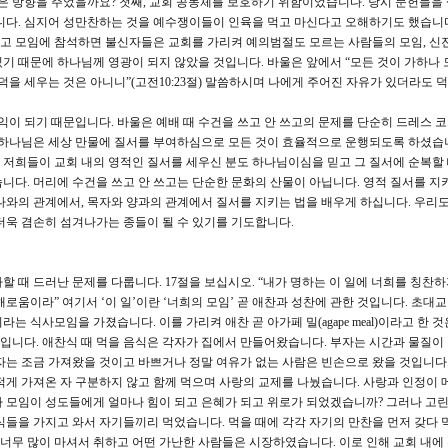
같은 방향을 주었을까요? 첫째, 교회 공동체를 보호하기 위함이었습니다. 당시 문헌들을
니다. 심지어 성만찬하는 것을 예수쟁이들이 인육을 먹고 마신다고 오해하기도 했습니다
고 모임에 참석하면 불신자들은 교회를 가리켜 예의범절도 모르는 사람들의 모임, 
기 때문에 하나님께 영광이 되지 않았을 것입니다. 바울은 앞에서 “모든 것이 가하나 
덕을 세우는 것은 아니니”(고전10:23절) 말씀하시며 나에게 주어진 자유가 있더라도 
익이 되기 때문입니다. 바울은 예배 때 수건을 쓰고 안 쓰고의 문제를 단순히 드레스 
 하나님은 세상 만물에 질서를 부여하심으로 모든 것이 효율적으로 운행되도록 하셨습
저희들이 교회 내의 영적인 질서를 세우신 분도 하나님이심을 믿고 그 질서에 순복할
니다. 머리에 수건을 쓰고 안 쓰고는 단순한 문화의 산물이 아닙니다. 영적 질서를 지
나와의 관계에서, 목자와 양과의 관계에서 질서를 지키는 법을 배우게 하십니다. 우리도
더욱 겸손히 섬겨나가는 종들이 될 수 있기를 기도합니다.
 때 드러난 문제를 다룹니다. 17절을 보십시오. “내가 명하는 이 일에 너희를 칭찬
로움이라” 여기서 ‘이 일’이란 ‘너희의 모임’ 곧 애찬과 성찬에 관한 것입니다. 초대
 식사모임을 가졌습니다. 이를 가리켜 애찬 곧 아가페 밀(agape meal)이라고 한 것
니다. 애찬식 때 먹을 음식은 각자가 집에서 만들어왔습니다. 부자는 시간과 물질이
자는 조금 가져왔을 것이고 바쁘거나 정말 여유가 없는 사람은 빈손으로 왔을 것입니다.
, 적게 가져온 자 구분하지 않고 함께 먹으며 사랑의 교제를 나눴습니다. 사랑과 인정이
 모임이 성도들에게 얼마나 힘이 되고 은혜가 되고 위로가 되었겠습니까? 그러나 고
식들을 가지고 와서 자기들끼리 먹었습니다. 먹을 때에 각각 자기의 만찬을 먼저 갖다 
 너무 많이 마셔서 취하고 어떤 가난한 사람들은 시장하였습니다. 이로 인해 교회 내에