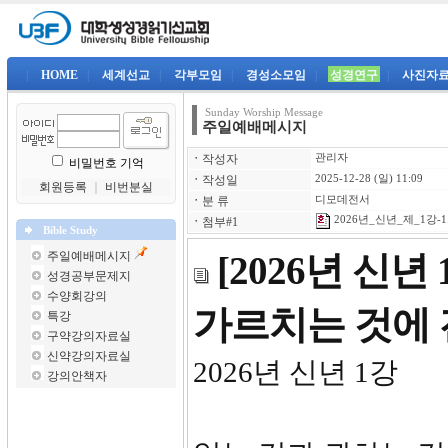
|
HOME
|
세계선교
|
각부모임
|
경성소모임
|
성경연구
|
사진자
Sunday Worship Message
주일예배메시지
ㆍ
작성자
관리자
비밀번호 기억
ㆍ
작성일
2025-12-28 (일) 11:09
회원등록
｜
비번분실
ㆍ
분 류
디모데전서
2026년_신년_제_1강-1
ㆍ
첨부#1
Bible Study
주일예배메시지
[2026년 신년
성경공부문제지
수양회강의
가르치는 것에
특강
구약강의자료실
신약강의자료실
2026년
강의안책자