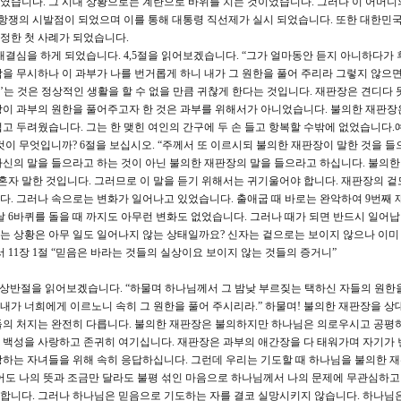
습니다. 그 시대 상황으로는 계란으로 바위를 치는 것이었습니다. 그러나 이 어머니
항쟁의 시발점이 되었으며 이를 통해 대통령 직선제가 실시 되었습니다. 또한 대한민국
정한 첫 사례가 되었습니다.
대결심을 하게 되었습니다. 4,5절을 읽어보겠습니다. “그가 얼마동안 듣지 아니하다가 
을 무시하나 이 과부가 나를 번거롭게 하니 내가 그 원한을 풀어 주리라 그렇지 않으면
’는 것은 정상적인 생활을 할 수 없을 만큼 귀찮게 한다는 것입니다. 재판장은 견디다 
장이 과부의 원한을 풀어주고자 한 것은 과부를 위해서가 아니었습니다. 불의한 재판장
고 두려웠습니다. 그는 한 맺힌 여인의 간구에 두 손 들고 항복할 수밖에 없었습니다
이 무엇입니까? 6절을 보십시오. “주께서 또 이르시되 불의한 재판장이 말한 것을 들
신의 말을 들으라고 하는 것이 아닌 불의한 재판장의 말을 들으라고 하십니다. 불의
 혼자 말한 것입니다. 그러므로 이 말을 듣기 위해서는 귀기울어야 합니다. 재판장의 겉
다. 그러나 속으로는 변화가 일어나고 있었습니다. 출애굽 때 바로는 완악하여 9번째
 6바퀴를 돌을 때 까지도 아무런 변화도 없었습니다. 그러나 때가 되면 반드시 일어납
는 상황은 아무 일도 일어나지 않는 상태일까요? 신자는 겉으로는 보이지 않으나 이미
 11장 1절 “믿음은 바라는 것들의 실상이요 보이지 않는 것들의 증거니”
절 상반절을 읽어보겠습니다. “하물며 하나님께서 그 밤낮 부르짖는 택하신 자들의 원한
가 너희에게 이르노니 속히 그 원한을 풀어 주시리라.” 하물며! 불의한 재판장을 상
들의 처지는 완전히 다릅니다. 불의한 재판장은 불의하지만 하나님은 의로우시고 공평
 백성을 사랑하고 존귀히 여기십니다. 재판장은 과부의 애간장을 다 태워가며 자기가
랑하는 자녀들을 위해 속히 응답하십니다. 그런데 우리는 기도할 때 하나님을 불의한 
어도 나의 뜻과 조금만 달라도 불평 섞인 마음으로 하나님께서 나의 문제에 무관심하고
합니다. 그러나 하나님은 믿음으로 기도하는 자를 결코 실망시키지 않습니다. 하나님은