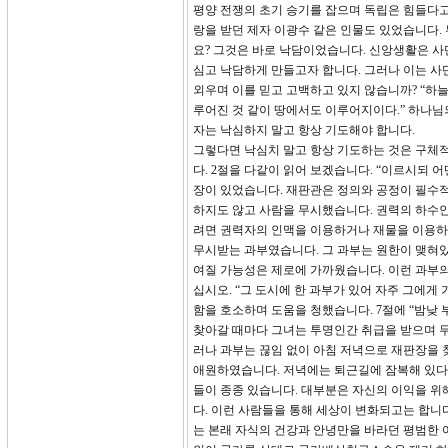
평양 전쟁의 초기 승기를 잡으며 독립은 힘들다고
랑을 받던 제자 이광수 같은 인물도 있었습니다.
요? 그것은 바로 낙담이었습니다. 신앙생활은 사
심고 낙담하게 만들고자 합니다. 그러나 이는 사
외우며 이를 믿고 고백하고 있지 않습니까? “하
루어진 것 같이 땅에서도 이루어지이다.” 하나님
자는 낙심하지 말고 항상 기도해야 합니다.
그렇다면 낙심치 말고 항상 기도하는 것은 구체적
다. 2절을 다같이 읽어 보겠습니다. “이르시되 
장이 있었습니다. 재판관은 정의와 공정이 필수적
하지도 않고 사람을 무시했습니다. 권력의 하수인
려면 권력자의 인맥을 이용하거나 재물을 이용하
무시받는 과부였습니다. 그 과부는 원한이 맺혀있
여질 가능성은 제로에 가까웠습니다. 이런 과부의
십시오. “그 도시에 한 과부가 있어 자주 그에게
함을 호소하며 도움을 청했습니다. 7절에 “밤낮
찾아갈 때마다 그녀는 투명인간 취급을 받으며 
러나 과부는 끊임 없이 아침 저녁으로 재판장을 
애원하였습니다. 저녁에는 퇴근길에 잠복해 있다가
들이 종종 있습니다. 대부분은 자신의 이익을 위
다. 이런 사람들을 통해 세상이 변화되고는 합니다
는 본래 자식의 건강과 안녕만을 바라던 평범한 