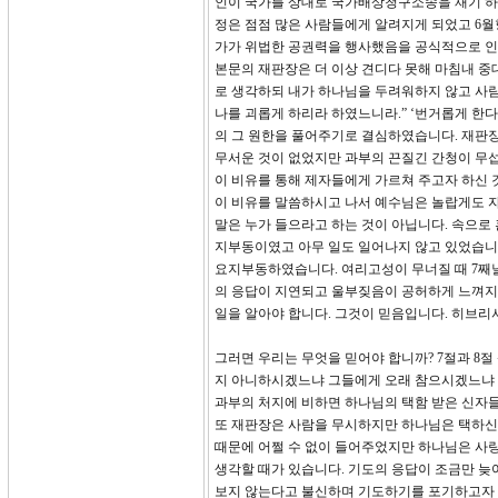
인이 국가를 상대로 국가배상청구소송을 재기 하였
정은 점점 많은 사람들에게 알려지게 되었고 6월
가가 위법한 공권력을 행사했음을 공식적으로 인
본문의 재판장은 더 이상 견디다 못해 마침내 중
로 생각하되 내가 하나님을 두려워하지 않고 사람
나를 괴롭게 하리라 하였느니라.” ‘번거롭게 한다
의 그 원한을 풀어주기로 결심하였습니다. 재판
무서운 것이 없었지만 과부의 끈질긴 간청이 무섭
이 비유를 통해 제자들에게 가르쳐 주고자 하신 것
이 비유를 말씀하시고 나서 예수님은 놀랍게도 자
말은 누가 들으라고 하는 것이 아닙니다. 속으로
지부동이였고 아무 일도 일어나지 않고 있었습니
요지부동하였습니다. 여리고성이 무너질 때 7째날
의 응답이 지연되고 울부짖음이 공허하게 느껴지
일을 알아야 합니다. 그것이 믿음입니다. 히브리서
그러면 우리는 무엇을 믿어야 합니까? 7절과 8
지 아니하시겠느냐 그들에게 오래 참으시겠느냐 내
과부의 처지에 비하면 하나님의 택함 받은 신자
또 재판장은 사람을 무시하지만 하나님은 택하신
때문에 어쩔 수 없이 들어주었지만 하나님은 사
생각할 때가 있습니다. 기도의 응답이 조금만 늦
보지 않는다고 불신하며 기도하기를 포기하고자 