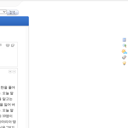
538
원한을 풀어
 오늘 말
을 알고는
을 잃어 버
 오늘 말
 10명이
사마리아 땅
님은 “여기