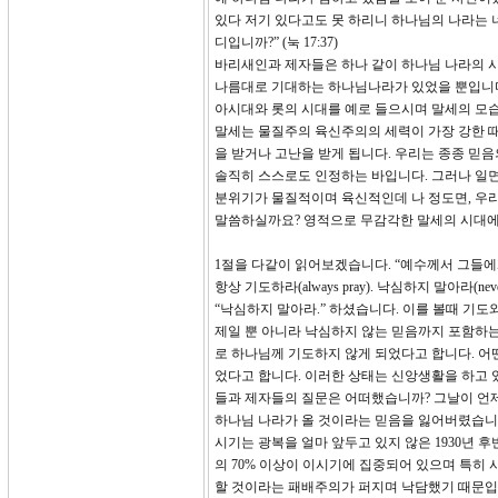
있다 저기 있다고도 못 하리니 하나님의 나라는 너희
디입니까?” (눅 17:37)
바리새인과 제자들은 하나 같이 하나님 나라의 
나름대로 기대하는 하나님나라가 있었을 뿐입니다
아시대와 롯의 시대를 예로 들으시며 말세의 모습
말세는 물질주의 육신주의의 세력이 가장 강한 
을 받거나 고난을 받게 됩니다. 우리는 종종 믿
솔직히 스스로도 인정하는 바입니다. 그러나 일면
분위기가 물질적이며 육신적인데 나 정도면, 우리
말씀하실까요? 영적으로 무감각한 말세의 시대에
1절을 다같이 읽어보겠습니다. “예수께서 그들에
항상 기도하라(always pray). 낙심하지 말아라(
“낙심하지 말아라.” 하셨습니다. 이를 볼때 기도
제일 뿐 아니라 낙심하지 않는 믿음까지 포함하는
로 하나님께 기도하지 않게 되었다고 합니다. 어
었다고 합니다. 이러한 상태는 신앙생활을 하고 
들과 제자들의 질문은 어떠했습니까? 그날이 언제
하나님 나라가 올 것이라는 믿음을 잃어버렸습니다
시기는 광복을 얼마 앞두고 있지 않은 1930년
의 70% 이상이 이시기에 집중되어 있으며 특히
할 것이라는 패배주의가 퍼지며 낙담했기 때문입니