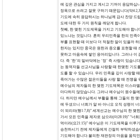
에 깊은 관심을 가지고 계시고 기꺼이 응답하십니
정욕으로 쓰려고 잘못 구하기 때문입니다(약4:2,
기도에 속히 응답하시는 하나님께 감사 찬양 드립
도에 대한 두 가지 원칙을 깨닫게 됩니다.
첫째, 한 맺힌 기도제목을 가지고 기도해야 합니
있느냐는 것입니다. 흔히 우리민족을 한의 민족이
부를 표현할 때 이보다 더 적절한 말이 있을까 하는 
한자는 있지만 중국은 원한과 증오를 표현할 때 
못하고 마음속에 쌓인 응어리입니다. 그러나 이 
다. 즉 ‘한’의 밑바닥에는 ‘정’ 즉 사랑이 있습
는 동역자들 선교사님들 사랑할 때 한맺힌 기도를
도를 할 수 있습니다. 우리 민족을 깊이 사랑할 
죽어가는 수많은 젊은이들을 사랑 할 때 전쟁을 
예수님의 제자들의 한 맺힌 기도제목은 이스라엘
마다하지 않았습니다. 그러나 예수님이 원수들에
다. 하지만 예수님께서 부활을 통해 그들의 한 
에 두셨으니 너희가 알 바 아니요 오직 성령이 
이 되리라(행1:7,8)” 세계선교는 예수님의 한
가서 모든 민족을 제자로 삼으라(마28:19)” “너
먹이라(요21:15)” 예수님은 이 기도제목을 이
승천하시기 전에 제자들에게 간절히 부탁하셨습니다
기도해야 합니다.불의한 재판장의 마음을 움직인 