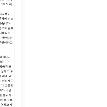
 “주여 어
 제자들이
7장에서 노
었습니다.
적으로 유혹
문제의식은
의 전반적인
 무엇이라고
하십니다.
아닙니다.
 행동의 문
않자 그 뒤
 않게 되
. 바리새인
 때 그들은
자가 나온
일 행위자
립이 불가능
점령하고 태