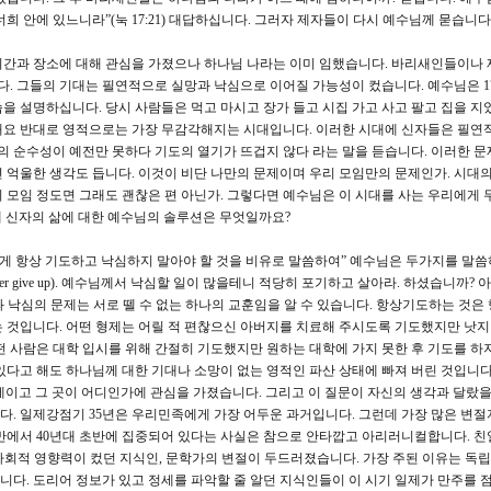
 안에 있느니라”(눅 17:21) 대답하십니다. 그러자 제자들이 다시 예수님께 묻습니다.
시간과 장소에 대해 관심을 가졌으나 하나님 나라는 이미 임했습니다. 바리새인들이나
. 그들의 기대는 필연적으로 실망과 낙심으로 이어질 가능성이 컸습니다. 예수님은 1
을 설명하십니다. 당시 사람들은 먹고 마시고 장가 들고 시집 가고 사고 팔고 집을 지
때요 반대로 영적으로는 가장 무감각해지는 시대입니다. 이러한 시대에 신자들은 필연
음의 순수성이 예전만 못하다 기도의 열기가 뜨겁지 않다 라는 말을 듣습니다. 이러한 
 억울한 생각도 듭니다. 이것이 비단 나만의 문제이며 우리 모임만의 문제인가. 시대
 모임 정도면 그래도 괜찮은 편 아닌가. 그렇다면 예수님은 이 시대를 사는 우리에게
 신자의 삶에 대한 예수님의 솔루션은 무엇일까요?
게 항상 기도하고 낙심하지 말아야 할 것을 비유로 말씀하여” 예수님은 두가지를 말씀
never give up). 예수님께서 낙심할 일이 많을테니 적당히 포기하고 살아라. 하셨습니까? 
와 낙심의 문제는 서로 뗄 수 없는 하나의 교훈임을 알 수 있습니다. 항상기도하는 것은
 것입니다. 어떤 형제는 어릴 적 편찮으신 아버지를 치료해 주시도록 기도했지만 낫지 
떤 사람은 대학 입시를 위해 간절히 기도했지만 원하는 대학에 가지 못한 후 기도를 하지
있다고 해도 하나님께 대한 기대나 소망이 없는 영적인 파산 상태에 빠져 버린 것입니다
이고 그 곳이 어디인가에 관심을 가졌습니다. 그리고 이 질문이 자신의 생각과 달랐을
. 일제강점기 35년은 우리민족에게 가장 어두운 과거입니다. 그런데 가장 많은 변절
 후반에서 40년대 초반에 집중되어 있다는 사실은 참으로 안타깝고 아리러니컬합니다. 친
 사회적 영향력이 컸던 지식인, 문학가의 변절이 두드러졌습니다. 가장 주된 이유는 독
다. 도리어 정보가 있고 정세를 파악할 줄 알던 지식인들이 이 시기 일제가 만주를 