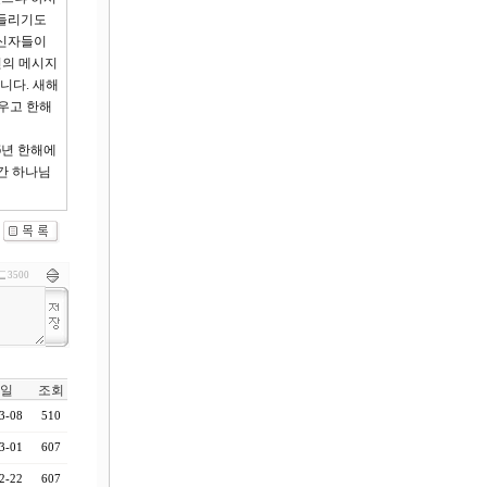
 들리기도
 신자들이
전의 메시지
니다. 새해
지우고 한해
6년 한해에
간 하나님
3500
일
조회
3-08
510
3-01
607
2-22
607