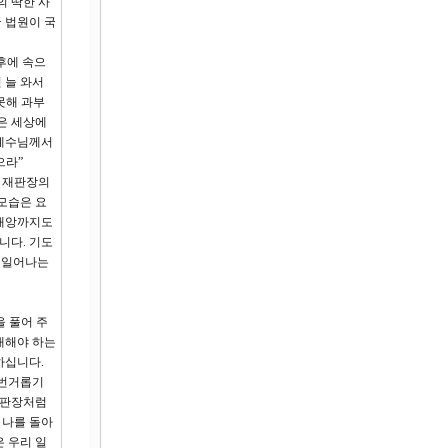
의 딱한 사
 법원이 국
후에 속으
 늘 와서
못해 과부
은 세상에
.예수님께서
으라”
한 재판장의
모습은 요
 재앙까지도
니다. 기도
 일어나는
을 풀어 주
대해야 하는
하십니다.
 번거롭기
재판장처럼
 나를 돌아
 우리 일