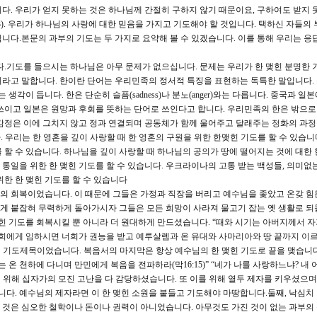
다. 우리가 얻지 못하는 것은 하나님께 간절히 구하지 않기 때문이요, 구하여도 받지 
3). 우리가 하나님의 사랑에 대한 믿음을 가지고 기도해야 할 것입니다. 택하신 자들의
니다.본문의 과부의 기도는 두 가지로 요약해 볼 수 있겠습니다. 이를 통해 우리는 응답
다.기도를 들으시는 하나님은 아무 문제가 없으십니다. 문제는 우리가 한 맺힌 분명한
라고 말합니다. 한이란 단어는 우리민족의 정서적 특징을 표현하는 독특한 말입니다.
생각이 듭니다. 한은 단순히 슬픔(sadness)나 분노(anger)와는 다릅니다. 중국과 일
쓰이고 일본은 원망과 후회를 뜻하는 단어로 쓰인다고 합니다. 우리민족의 한은 밖으
감정은 이에 그치지 않고 정과 연결되며 공동체가 함께 울어주고 달래주는 정화의 과
니다. 우리는 한 영혼을 깊이 사랑할 때 한 영혼의 구원을 위한 한맺힌 기도를 할 수 있습니
 할 수 있습니다. 하나님을 깊이 사랑할 때 하나님의 공의가 땅에 떨어지는 것에 대한 
때 통일을 위한 한 맺힌 기도를 할 수 있습니다. 우크라이나의 고통 받는 백성들, 의미
위한 한 맺힌 기도를 할 수 있습니다
의 회복이었습니다. 이 때문에 그들은 가정과 직장을 버리고 예수님을 좇았고 온갖 힘
게 붙잡혀 무력하게 돌아가시자 그들은 모든 희망이 사라져 물고기 잡는 옛 생활로 
맺힌 기도를 회복시킬 뿐 아니라 더 원대하게 만드셨습니다. “때와 시기는 아버지께서 
너희에게 임하시면 너희가 권능을 받고 예루살렘과 온 유대와 사마리아와 땅 끝까지 이르
 맺힌 기도제목이었습니다. 복음서의 마지막은 항상 예수님의 한 맺힌 기도로 끝을 맺습니다
희는 온 천하에 다니며 만민에게 복음을 전파하라(막16:15)” “네가 나를 사랑하느냐? 내 
루기 위해 십자가의 모진 고난을 다 감당하셨습니다. 또 이를 위해 열두 제자를 키우셨으
. 예수님의 제자라면 이 한 맺힌 소원을 붙들고 기도해야 마땅합니다.둘째, 낙심치
것은 심오한 철학이나 돈이나 권력이 아니었습니다. 아무것도 가진 것이 없는 과부의