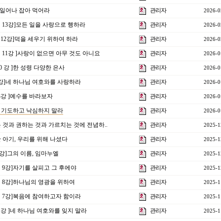
1]일어나 잡아 먹어라
관리자
2026-0
제 13강]모든 일을 사랑으로 행하라
관리자
2026-0
제12강]덕을 세우기 위하여 하라
관리자
2026-0
제 11강 ]사랑이 없으면 아무 것도 아니요
관리자
2026-0
10 강 ]한 성령 다양한 은사
관리자
2026-0
4강]네 하나님 여호와를 사랑하라
관리자
2026-0
 3강 ]예수를 바라보자
관리자
2026-0
항상 기도하고 낙심하지 말라
관리자
2026-0
읽는 것과 권하는 것과 가르치는 것에 전념하..
관리자
2025-1
]한 아기, 우리를 위해 나셨다
관리자
2025-1
1강]그의 이름, 임마누엘
관리자
2025-1
제 9강]자기를 살피고 그 후에야
관리자
2025-1
제 8강]하나님의 영광을 위하여
관리자
2025-1
제 7강]복음에 참여하고자 함이라
관리자
2025-1
특강 ]네 하나님 여호와를 잊지 말라
관리자
2025-1