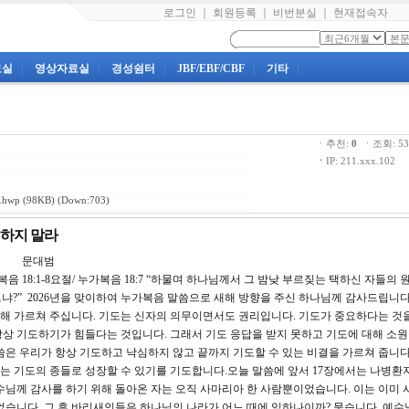
로그인
｜
회원등록
｜
비번분실
｜
현재접속자
료실
|
영상자료실
|
경성쉼터
|
JBF/EBF/CBF
|
기타
|
ㆍ추천:
0
ㆍ조회: 
ㆍ
IP: 211.xxx.102
.hwp
(98KB) (Down:703)
심하지 말라
문대범
:1-8요절/ 누가복음 18:7 “하물며 하나님께서 그 밤낮 부르짖는 택하신 자들의 
?” 2026년을 맞이하여 누가복음 말씀으로 새해 방향을 주신 하나님께 감사드립니다.
해 가르쳐 주십니다. 기도는 신자의 의무이면서도 권리입니다. 기도가 중요하다는 것
상 기도하기가 힘들다는 것입니다. 그래서 기도 응답을 받지 못하고 기도에 대해 소원
씀은 우리가 항상 기도하고 낙심하지 않고 끝까지 기도할 수 있는 비결을 가르쳐 줍니다.
 기도의 종들로 성장할 수 있기를 기도합니다.오늘 말씀에 앞서 17장에서는 나병환자
수님께 감사를 하기 위해 돌아온 자는 오직 사마리아 한 사람뿐이었습니다. 이는 이미 
었습니다. 그 후 바리새인들은 하나님의 나라가 어느 때에 임하나이까? 묻습니다. 예수