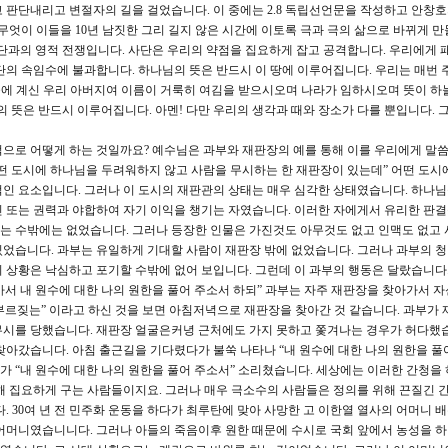
 판단내리고 변절자의 길을 걸었습니다. 이 중에는 2.8 독립선언문을 작성하고 안창호
 무엇이 이들을 10년 남짓한 그리 길지 않은 시간에 이토록 극과 극의 삶으로 바뀌게 
단과의 영적 전쟁입니다. 사단은 우리의 약점을 집요하게 잡고 공격합니다. 우리에게
단의 속임수에 불과합니다. 하나님의 뜻은 반드시 이 땅에 이루어집니다. 우리는 매번
늘에 계신 우리 아버지여 이름이 거룩히 여김을 받으시오며 나라가 임하시오며 뜻이 하
의 뜻은 반드시 이루어집니다. 아멘! 다만 우리의 생각과 때와 장소가 다를 뿐입니다. 
으로 어떻게 하는 것일까요? 예수님은 과부와 재판장의 예를 통해 이를 우리에게 말
어떤 도시에 하나님을 두려워하지 않고 사람을 무시하는 한 재판장이 있는데” 어떤 도시
인 요소입니다. 그러나 이 도시의 재판관의 상태는 매우 심각한 상태였습니다. 하나
 또는 권력과 야합하여 자기 이익을 챙기는 자였습니다. 이러한 자에게서 유리한 판
는 수밖에는 없었습니다. 그러나 등장한 인물은 가진것도 아무것도 없고 인맥도 없고
었습니다. 과부는 유일하게 기대할 사람이 재판장 밖에 없었습니다. 그러나 과부의 
 상황은 낙심하고 포기할 수밖에 없어 보입니다. 그런데 이 과부의 행동은 달랐습니다.
 가서 내 원수에 대한 나의 원한을 풀어 주소서 하되” 과부는 자주 재판장을 찾아가서 
 부르짖는” 이라고 하신 것을 보면 아침저녁으로 재판장을 찾아간 것 같습니다. 과부가
무시를 당했습니다. 재판장 얼굴은커녕 근처에도 가지 못하고 쫓겨나는 경우가 허다했습
찾아갔습니다. 아침 출근길을 기다렸다가 불쑥 나타나 “내 원수에 대한 나의 원한을 풀
 “내 원수에 대한 나의 원한을 풀어 주소서” 소리쳤습니다. 세상에는 이러한 간청을 
해 집요하게 구는 사람들이지요. 그러나 매우 극소수의 사람들은 정의를 위해 끈질긴 
. 30여 년 전 민주화 운동을 하다가 최루탄에 맞아 사망한 고 이한열 열사의 어머니 
어머니였습니니다. 그러나 아들의 죽음이후 원한 때문에 수시로 국회 앞에서 농성을 