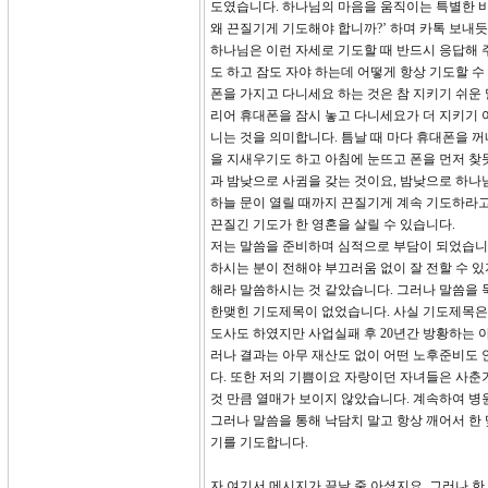
도였습니다. 하나님의 마음을 움직이는 특별한 비
왜 끈질기게 기도해야 합니까?’ 하며 카톡 보내
하나님은 이런 자세로 기도할 때 반드시 응답해 
도 하고 잠도 자야 하는데 어떻게 항상 기도할 
폰을 가지고 다니세요 하는 것은 참 지키기 쉬운 
리어 휴대폰을 잠시 놓고 다니세요가 더 지키기 
니는 것을 의미합니다. 틈날 때 마다 휴대폰을 꺼
을 지새우기도 하고 아침에 눈뜨고 폰을 먼저 찾
과 밤낮으로 사귐을 갖는 것이요, 밤낮으로 하나
하늘 문이 열릴 때까지 끈질기게 계속 기도하라
끈질긴 기도가 한 영혼을 살릴 수 있습니다.
저는 말씀을 준비하며 심적으로 부담이 되었습니다
하시는 분이 전해야 부끄러움 없이 잘 전할 수 있
해라 말씀하시는 것 같았습니다. 그러나 말씀을 
한맺힌 기도제목이 없었습니다. 사실 기도제목은
도사도 하였지만 사업실패 후 20년간 방황하는
러나 결과는 아무 재산도 없이 어떤 노후준비도
다. 또한 저의 기쁨이요 자랑이던 자녀들은 사춘
것 만큼 열매가 보이지 않았습니다. 계속하여 병
그러나 말씀을 통해 낙담치 말고 항상 깨어서 한 
기를 기도합니다.
자 여기서 메시지가 끝날 줄 아셨지요. 그러나 한 