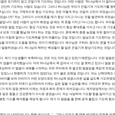
결은 포기하지 않고 끈질기게 기도하는 것입니다. 어떤 사람은 ‘하나님께서 다 알아
듯 간단히 기도하는 사람도 있습니다. 그러나 하나님은 우리가 끈질기게 기도하기를 원
주십니다. 저는 구체적으로 항상 기도하는 것은 어떻게 하는 것일까 고민이 되었습니다.
수 있습니까? 저는 그러다가 스마트폰을 제가 항상 가지고 다니는 것을 발견하게 되었습
말입니다. 많은 사람이 심지어 화장실 갈 때도 꼭 폰을 가지고 다니고는 합니다. 우리
어려운 말일 것입니다. 항상 기도하는 것은 우리가 항상 휴대폰을 가지고 다니 듯 기도를
내 보듯 기도를 틈날 때 마다 하는 것일 것입니다. 폰에 빠져 종종 늦잠을 자듯 철야기
듯이 아침에 일어나 기도제목을 먼저 떠올리는 것일 것입니다. 밤낮으로 기도한다는 
님을 의지하고 도움을 청하는 것이기 때문입니다. 예수님은 구하라, 찾으라, 문을 두드
고 말씀하셨습니다. 하나님의 택하신 백성들이 할 일은 끈질기게 항상기도하는 것입니다
. 제가 기도생활이 부족하다는 것은 저도 익히 알고 있었기 때문입니다. 이런 말씀은
지 않을까 생각했습니다. 마치 하나님께서 콕 집어서 너 기도 잘 못하고 있으니 말씀 읽
묵상하며 이 말씀이 새해를 시작하는 저와 우리에게 꼭 필요한 말씀임을 깨닫게 되었습
 있었느나 한맺히게 기도하지 않았다는 것이 옳은 표현일 것입니다. 저는 신학대학도 
 아버지를 보며 아버지가 어떤 모양으로든 하나님께 영광스러운 삶을 살도록 기도하였었
 안되어 있으며 치매가 심각하여져 이제는 같은 말을 수십번을 해도 기억조차 못하는 
기가 되자 점점 변하여 이제는 걱정과 화의 존재가 되어갔습니다. 제자양성역사는 더
원 일은 힘들고 건강문제가 수시로 생겼습니다. 저는 낙담하여 기도할 힘을 잃어가고 
맺힌 기도를 해야함을 깨닫게 됩니다. 제가 이 말씀을 올 한해 굳게 붙잡고 기도에 힘쓰
절이 더 남아있습니다. 8b을 보십시오. “...그러나 인자가 올 때에 세상에서 믿음을 보