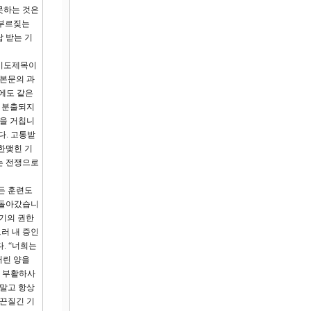
못하는 것은
 부르짖는
 받는 기
 기도제목이
 본문의 과
본에도 같은
로 분출되지
정을 거칩니
다. 고통받
한맺힌 기
없는 전쟁으로
든 훈련도
되돌아갔습니
자기의 권한
러 내 증인
. “너희는
어린 양을
며 부활하사
 말고 항상
 끈질긴 기