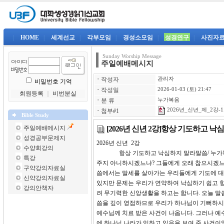
|
HOME
|
세계선교
|
각부모임
|
경성소모임
|
성경연구
|
사진자
Sunday Worship Message
주일예배메시지
ㆍ
작성자
관리자
비밀번호 기억
ㆍ
작성일
2026-01-03 (토) 21:47
회원등록
｜
비번분실
ㆍ
분 류
누가복음
2026년_신년_제_2강-1
ㆍ
첨부#1
Bible Study
[2026년 신년 2강]항상 기도하고 낙
주일예배메시지
성경공부문제지
2026년 신년 2강 
수양회강의
항상 기도하고 낙심하지 말라말씀/ 누가복음 18
특강
주지 아니하시겠느냐? 그들에게 오래 참으시겠느냐
구약강의자료실
씀에서는 말세를 살아가는 우리들에게 기도에 대
신약강의자료실
있지만 문제는 우리가 연약하여 낙심하기 쉽고 항
강의안책자
려 무기력한 신앙생활을 하고는 합니다. 오늘 말
씀을 깊이 영접하므로 우리가 하나님이 기뻐하시는
예수님께 치료 받은 사건이 나옵니다. 그러나 예
에 하나님 나라가 임하고 있음을 보여 준 사건이