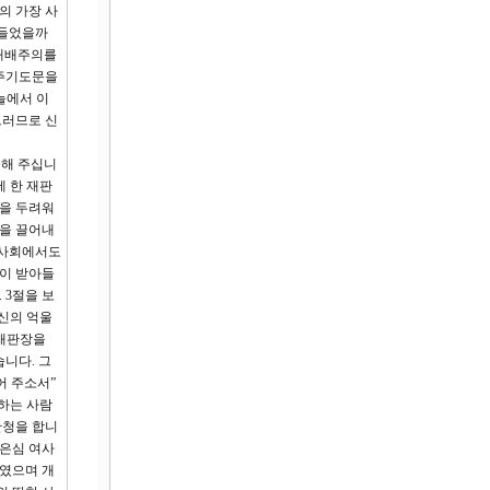
의 가장 사
만들었을까
 패배주의를
 주기도문을
늘에서 이
그러므로 신
씀해 주십니
에 한 재판
님을 두려워
결을 끌어내
 사회에서도
청이 받아들
 3절을 보
자신의 억울
 재판장을
니다. 그
어 주소서”
하는 사람
간청을 합니
배은심 여사
하였으며 개