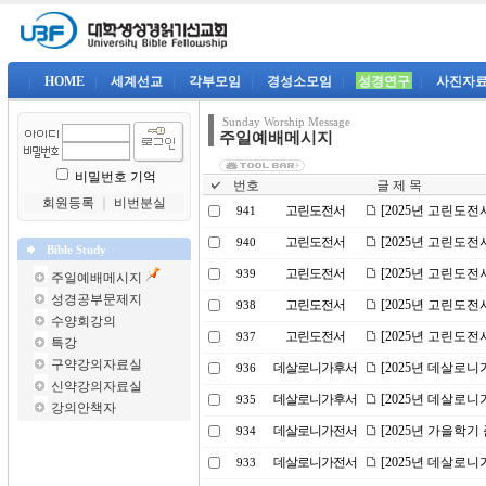
|
HOME
|
세계선교
|
각부모임
|
경성소모임
|
성경연구
|
사진자
Sunday Worship Message
주일예배메시지
비밀번호 기억
번호
글 제 목
회원등록
｜
비번분실
고린도전서
[2025년 고린도전
941
고린도전서
[2025년 고린도전
940
Bible Study
고린도전서
[2025년 고린도전
939
주일예배메시지
성경공부문제지
고린도전서
[2025년 고린도전
938
수양회강의
고린도전서
[2025년 고린도전
937
특강
구약강의자료실
데살로니가후서
[2025년 데살로니
936
신약강의자료실
데살로니가후서
[2025년 데살로니
935
강의안책자
데살로니가전서
[2025년 가을학기
934
데살로니가전서
[2025년 데살로니
933