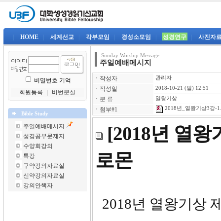
|
HOME
|
세계선교
|
각부모임
|
경성소모임
|
성경연구
|
사진자
Sunday Worship Message
주일예배메시지
ㆍ
작성자
관리자
비밀번호 기억
ㆍ
작성일
2018-10-21 (일) 12:51
회원등록
｜
비번분실
ㆍ
분 류
열왕기상
2018년_열왕기상3강-1.
ㆍ
첨부#1
Bible Study
주일예배메시지
[2018년 열
성경공부문제지
수양회강의
로몬
특강
구약강의자료실
신약강의자료실
강의안책자
2018년 열왕기상 