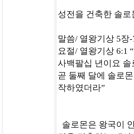
성전을 건축한 솔로
말씀/ 열왕기상 5장-
요절/ 열왕기상 6:
사백팔십 년이요 솔로
곧 둘째 달에 솔로
작하였더라”
솔로몬은 왕국이 안