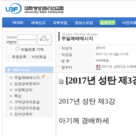
|
HOME
|
세계선교
|
각부모임
|
경성소모임
|
성경연구
|
사진자
Sunday Worship Message
주일예배메시지
ㆍ
작성자
관리자
비밀번호 기억
ㆍ
작성일
2017-12-24 (일) 13:20
회원등록
｜
비번분실
ㆍ
분 류
마태복음
2017년_성탄3강-1(최베
ㆍ
첨부#1
Bible Study
[2017년 성탄 제
주일예배메시지
성경공부문제지
수양회강의
특강
2017년 
구약강의자료실
신약강의자료실
강의안책자
아기께 경배하세