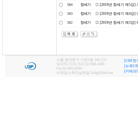
창세기
[2019년 창세기 제5강
584
창세기
[2019년 창세기 제4강
583
창세기
[2019년 창세기 제3강
582
서울 동대문구 이문2동 264-231
[UBF한
Tel:070-7119-3521,02-968-4586
[뉴욕UB
Fax:02-965-8594
[키에프U
서제임스목자님메일:Suhjt@hitel.net