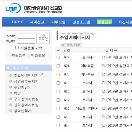
|
HOME
|
세계선교
|
각부모임
|
경성소모임
|
성경연구
|
사진자
Sunday Worship Message
주일예배메시지
비밀번호 기억
번호
글 제 목
회원등록
｜
비번분실
로마서
[2019년 로마서
622
마태복음
[2019년 성탄 
621
Bible Study
마태복음
[2019년 성탄 
620
주일예배메시지
성경공부문제지
로마서
[2019년 로마서
619
수양회강의
로마서
[2019년 로마서
618
특강
구약강의자료실
로마서
[2019년 로마서
617
신약강의자료실
데살로니가전서
[2019년 추수
616
강의안책자
로마서
[2019년 로마서
615
로마서
[2019년 로마서
614