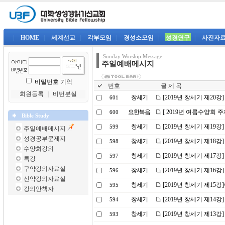
|
HOME
|
세계선교
|
각부모임
|
경성소모임
|
성경연구
|
사진자
Sunday Worship Message
주일예배메시지
비밀번호 기억
번호
글 제 목
회원등록
｜
비번분실
창세기
[2019년 창세기 제20
601
요한복음
[ 2019년 여름수양회 
600
Bible Study
창세기
[2019년 창세기 제19강
599
주일예배메시지
성경공부문제지
창세기
[2019년 창세기 제18
598
수양회강의
창세기
[2019년 창세기 제17
597
특강
구약강의자료실
창세기
[2019년 창세기 제16강
596
신약강의자료실
창세기
[2019년 창세기 제1
595
강의안책자
창세기
[2019년 창세기 제14
594
창세기
[2019년 창세기 제13
593