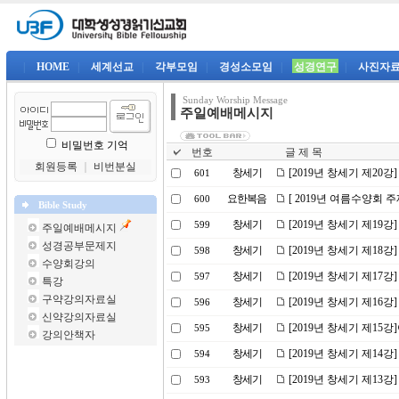
|
HOME
|
세계선교
|
각부모임
|
경성소모임
|
성경연구
|
사진자
Sunday Worship Message
주일예배메시지
비밀번호 기억
번호
글 제 목
회원등록
｜
비번분실
창세기
[2019년 창세기 제20
601
요한복음
[ 2019년 여름수양회 
600
Bible Study
창세기
[2019년 창세기 제19강
599
주일예배메시지
성경공부문제지
창세기
[2019년 창세기 제18
598
수양회강의
창세기
[2019년 창세기 제17
597
특강
구약강의자료실
창세기
[2019년 창세기 제16강
596
신약강의자료실
창세기
[2019년 창세기 제1
595
강의안책자
창세기
[2019년 창세기 제14
594
창세기
[2019년 창세기 제13
593