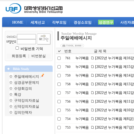
|
HOME
|
세계선교
|
각부모임
|
경성소모임
|
성경연구
|
사진자
Sunday Worship Message
주일예배메시지
비밀번호 기억
번호
글 제 목
회원등록
｜
비번분실
누가복음
[2022년 누가복음 제16
761
누가복음
[2022년 누가복음 제1
760
Bible Study
누가복음
[2022년 누가복음 제14
759
주일예배메시지
성경공부문제지
누가복음
[2022년 누가복음 제1
758
수양회강의
누가복음
[2022년 누가복음 제1
757
특강
구약강의자료실
누가복음
[2022년 누가복음 제11
756
신약강의자료실
누가복음
[2022년 누가복음 제10
755
강의안책자
누가복음
[2022년 누가복음 제8
754
누가복음
[2022년 누가복음 제7
753