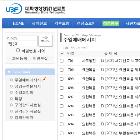
|
HOME
|
세계선교
|
각부모임
|
경성소모임
|
성경연구
|
사진자
Sunday Worship Message
주일예배메시지
비밀번호 기억
번호
글 제 목
회원등록
｜
비번분실
사도행전
[2021 세계선교 보
701
요한복음
[2021년 요한복음 
700
Bible Study
요한복음
[2021년 요한복음 
699
주일예배메시지
성경공부문제지
요한복음
[2021년 요한복음 
698
수양회강의
요한복음
[2021년 요한복음 
697
특강
구약강의자료실
요한복음
[2021년 요한복음 
696
신약강의자료실
요한복음
[2021년 요한복음 
695
강의안책자
요한복음
[2021년 요한복음 제
694
요한복음
[2021년 부활절수양
693