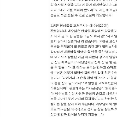
의 역사적 사명을 띠고 이 땅에 태어났습니다. 
니다. “내가 이를 위하여 왔노라” 이 시간 예
종들로 쓰임 받을 수 있길 간절히 기도합니다.
1.병든 인생들을 고쳐주시는 예수님(29-34)
29절입니다. 예수님은 안식일 회당에서 말씀을 
서 나와 곧’ 이란 말씀은 조금도 쉬지 않으시고
오지 않아서 심방가신 것 같습니다. 30절을 보
목숨을 위태롭게 할 정도로 중한 고대 팔레스타인
말라리아 예방약을 먹어야 할 만큼 중한 병으로 
데 여기서 사람들은 가끔 왜 시몬의 장모가 열병
안 잡고 예수님 따라다닌답시고 집에 십 원 한 
을 수 없습니다. 또 하라는 공부는 안하고 스마트
예수님은 이렇게 열병에 걸려 안식일에 참된 안식
습니다. “나아가사 그 손을 잡아 일으키시니 열
그 손을 잡아 일으키시므로 열병을 고쳐주셨습니다
아프십니까?’ 위로해주는 의사선생님이 있었습니다
다. 예수님도 이런 사랑과 관심의 손길로 시몬의
조금 나아진 것이 아니라 즉각적이고도 완전한 
섬기는 삶을 살게 하여 주십니다. 예수님이 이 땅
으로 하나님을 적극적으로 섬기는 삶을 살도록 하
정한 평안과 안식을 누리게 되었습니다.