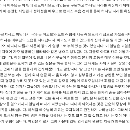
그러나 예수님은 이 땅에 전도하시므로 죄인들을 구원하고 하나님 나라를 확장하기 위
수님의 이 분명한 사명관과 정체성을 배우므로 캠퍼스 복음 전파를 통해 하나님 나라를 확
가르치시고 회당에서 나와 곧 야고보와 요한과 함께 시몬과 안드레의 집으로 가셨습니다
 일하시는 예수님의 모습을 나타냅니다. 아마도 시몬과 안드레가 집에 무슨 일이 있어서
십시오. 아니나 다를까 시몬의 장모가 열병으로 누워 있는 것이었습니다. 이 열병은 고열
 지역에 자주 발생하던 말라리아 같은 병으로 생각됩니다. 지금도 아프리카로 여행 
여깁니다. 이런 열병에 걸렸으니 온 식구들이 걱정하고 본인의 고통은 매우 심했을 것입
에 걸렸을까 도저히 알 수 없는 질문을 하곤 합니다. 그리고 대개는 사위 시몬이 잡으라
푼도 안줘서 딸을 힘들게 하였기 때문이라고 말합니다. 딸 고생시키는 사위를 보면 열불이
 폰만 보는 아이, 집에 와서 손끝 하나 움직이지 않고 심부름만 시키는 남편을 보면 열
과 평강을 누리지 못하고 있는 시몬의 장모를 어떻게 도와주십니까? 31절을 다 같이
병이 떠나고 여자가 그들에게 수종드니라.” 예수님은 말씀을 하시거나 열병을 꾸짖지 
. 전에 회진을 돌 때 기계적으로 환자를 체크만 하지 않고 모든 환자의 손을 잡아주며
. 손만 잡아줘도 고통 속에 있는 환자가 위로를 받아 절반은 나은듯한 느낌을 갖게 
 장모를 일으키시니 열병이 떠나게 되었습니다. 떠나게 되었다는 것은 단순히 증상이
치유를 나타냅니다. 이처럼 예수님의 치료는 즉각적이고 완전하게 나타납니다. 그래서
에 오셔서 영육 간에 병든 우리를 치유하시는 것도 잘 먹고 잘 살라고 하시는 것이 아
기 위함이십니다. 여인은 이로서 고통 가운데 있던 안식일에 완전한 치유와 회복을 