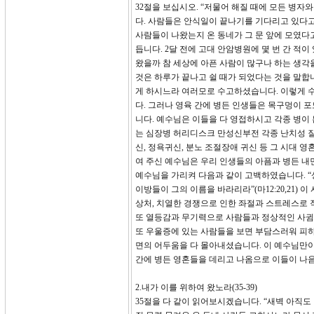
32절을 보십시오. “저물어 해질 때에 모든 병자
다. 사람들은 안식일이 끝나기를 기다리고 있다고
사람들이 나왔는지 온 동네가 그 문 앞에 모였다고
듭니다. 2달 전에 고대 안암병원에 몇 번 간 적
왔을까 참 세상에 아픈 사람이 많구나 하는 생각을
것은 하루가 끝나고 쉴 때가 되었다는 것을 말합
게 하시느라 여러모로 수고하셨습니다. 이렇게 수
다. 그러나 영육 간에 병든 인생들은 목구멍이 
니다. 예수님은 이들을 다 영접하시고 각종 병이
는 심장병 허리디스크 만성신부전 각종 난치성 질
신, 정욕귀신, 분노 조절장애 귀신 등 그 시대 
여 주신 예수님은 우리 인생들의 아픔과 병든 내
예수님을 가리켜 다음과 같이 고백하였습니다. “
이방들이 그의 이름을 바라리라”(마12:20,21) 이
상처, 치열한 경쟁으로 인한 좌절과 스트레스로 
또 열등감과 무기력으로 사람들과 정상적인 사귐을
또 우울증에 있는 사람들을 보면 부담스러워 피하
면의 어두움을 다 몰아내셨습니다. 이 예수님만이
간에 병든 영혼들을 데리고 나옴으로 이들이 나음
2.내가 이를 위하여 왔노라(35-39)
35절을 다 같이 읽어보시겠습니다. “새벽 아직도