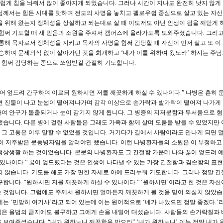
게 침을 놔줘서 많이 좋아지게 되었습니다. 그러나 시간이 지나도 완전히 낫지 않게
님께서는 힘든 시대를 탓하며 전도의 사명을 놓치고 펠로우쉽 중심으로 살고 있는 자
을 위해 왔는지 정체성을 상실하고 되는대로 살 때 이도저도 아닌 인생이 됨을 깨닫게
 힘써 기도할 때 새 믿음과 소원을 주셔서 캠퍼스에 올라가도록 도와주셨습니다. 그리고
통해 목자로서 정체성을 지키고 목자의 사명을 힘써 감당할 때 자신이 먼저 살고 또 이
승하여 문제의식 없이 살아가던 것을 회개하고 ‘내가 이를 위하여 왔노라’ 하시는 주님
 힘써 감당하는 종으로 쓰임받길 간절히 기도합니다.
꿇어 엎드려 간구하여 이르되 원하시면 저를 깨끗하게 하실 수 있나이다.” 나병은 흔히
면 진물이 나고 눈썹이 떨어져나가며 감각 이상으로 손가락과 발가락이 떨어져 나가게 
여 안구가 돌출되거나 눈이 감기지 않게 됩니다. 그 병증의 지저분함과 무서움으로 
습니다. 다른 병에 걸린 사람들은 그래도 가족과 함께 살며 도움을 받을 수 있었지만 
그 고통은 이루 말할 수 없었을 것입니다. 거기다가 길에서 사람이라도 만나게 되면 
신이 저주받은 문둥병자임을 알려야만 했습니다. 이런 나병환자들의 소원은 이 부정하고
정상생활 하는 것이었습니다. 본문의 나병환자도 그 간절함 가운데 나와 꿇어 엎드려 
 있나이다.” 꿇어 엎드렸다는 것은 인생이 나타낼 수 있는 가장 간절함과 겸손함의 표현
지 않습니다. 기도를 해도 가장 편한 자세로 아예 드러누워 기도합니다. 그러나 정말 간
합니다. “원하시면 저를 깨끗하게 하실 수 있나이다.” ‘원하시면’이라고 한 것은 자
 것입니다. 그럼에도 주께서 원하시면 얼마든지 깨끗하게 될 것을 믿어 의심치 않았습
에는 ‘민망히 여기사’라고 되어 있는데 이는 원어적으로 ‘네가 나았으면 정말 좋겠다.’
님은 율법의 금지에도 불구하고 그에게 손을 내밀어 대셨습니다. 사람들의 손가락질과 
보여주셨습니다. “내가 원하노니 깨끗함을 받으라” ‘내가 원하노니’ 이는 정말 내가 원한