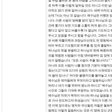
질 무렵 몰려온 온 동네 사람들 고치시느라 몹시
로 하루 이틀 이렇게 일하실 것도 아니고 이런 날
아직도 밝기 전에 일어나셨습니다. 새벽 아직도 밝
는데 7시는 아닌 것 같습니다. 예수님은 어쨌든
니다. 다른 사람의 방해를 받지 않고 하나님과 깊
간에 쫓기다 보면 기도를 소홀히 하게 됩니다. 
했다고 일이 많고 바쁠수록 더 열심히 기도하고 
주시고 믿음을 주시고 힘을 주십니다. 그래서 
은 바쁜 재활의학과 과장님이신데도 먼 창동에서
따라 부르고 기도함으로 하루를 힘 있게 출발하시
하나님의 뜻을 분별하고 하나님의 뜻에 복종하게 
것을 체험한 사람들이 아침 댓바람부터 집 앞에 
라가 말했습니다. “모든 사람이 주를 찾나이다.”
아니라 모든 사람이 나를 찾으면 기분이 어떨까요
찾는다고? 이제 드디어 성령의 역사가 시작되었구
야 쓸데 있나니’ 커다란 플랭카드를 붙여놓고 사
예수님은 제자들에게 무엇이라고 말씀하십니까? 3
하리니 내가 이를 위하여 왔노라 하시고” 예수님
시므로 그들의 기대에 부응하는 것이었습니다. 한
예수님은 치유가 목적이 아니라 하나님 말씀을 선
로 가서 전도하고자 하셨습니다. ‘우리가 다른 
면 이제 앞으로는 병자와 귀신들린 자들은 돌봐주
럼에도 이렇게 말씀하시는 것은 이 땅에 오신 