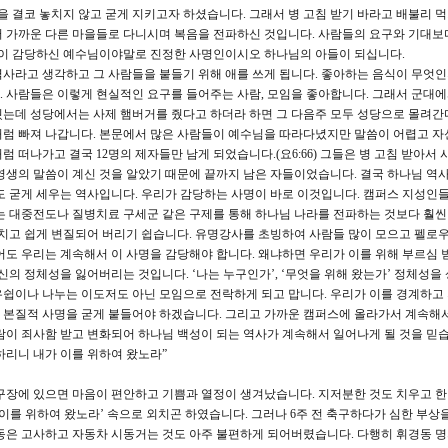
을 결코 놓치지 않고 굳게 지키고자 하셨습니다. 그래서 병 고침 받기 바라고 배불리 
서 가까운 다른 마을들로 다니시며 복음을 전파하신 것입니다. 사람들의 요구와 기대보
 없이 감당하신 예수님이야말로 진정한 사명인이시오 하나님의 아들이 되십니다.
사라고 생각하고 그 사람들을 붙들기 위해 애를 쓰게 됩니다. 좋아하는 음식이 무엇인
 사람들은 이렇게 현실적인 요구를 들어주는 사람, 모임을 좋아합니다. 그래서 군대
줬는데 성당에서는 사제 햄버거를 줬다고 하더라 하면 그 다음주 모두 성당으로 몰려간
처럼 빠져 나갑니다. 본문에서 많은 사람들이 예수님을 따라다녔지만 말씀이 어렵고 자
 떠나가고 결국 12명의 제자들만 남게 되었습니다.(요6:66) 그들은 병 고침 받아서 
영생의 말씀이 계신 것을 알았기 때문에 끝까지 남은 자들이었습니다. 결국 하나님 역
도 굳게 세우는 역사입니다. 우리가 감당하는 사명이 바로 이것입니다. 캠퍼스 지성인
는 대중전도나 질병치료 구세군 같은 구제를 통해 하나님 나라를 전파하는 것보다 훨씬
놓치고 쉽게 변질되어 버리기 쉽습니다. 유명강사를 초빙하여 사람들 많이 모으고 펠로
어도 우리는 계속해서 이 사명을 감당해야 합니다. 왜냐하면 우리가 이를 위해 부르심 
신의 정체성을 잃어버리는 것입니다. ‘나는 누구인가’, ‘무엇을 위해 왔는가’ 정체성을
쉽이나 나누는 이도저도 아닌 모임으로 전락하게 되고 맙니다. 우리가 이를 경계하고
 본질적 사명을 굳게 붙들어야 하겠습니다. 그리고 가까운 캠퍼스에 올라가서 계속해
람이 죄사함 받고 변화되어 하나님 백성이 되는 역사가 계속해서 일어나게 될 것을 믿습
하리니 내가 이를 위하여 왔노라”
구장에 있으면 마음이 편안하고 기쁨과 열정이 생겨났습니다. 지저분한 것도 치우고 한
이를 위하여 왔노라’ 속으로 외치곤 하였습니다. 그러나 6주 전 축구하다가 심한 부상을
동은 고사하고 자동차 시동거는 것도 아주 불편하게 되어버렸습니다. 다행히 휘경동 