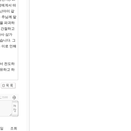
람에게서 떠
난아이 같
 주님께 맡
혼을 파괴하
려 간절하고
하사 삼가
습니다. 그
 이로 인해
가서 전도하
치유하고 하
3500
일
조회