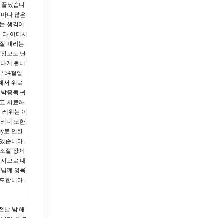
이 끝났습니
얼마나 많은
다는 생각이
 다 어디서
 질 때라는
 장모도 낫
 나게 됩니
 34절입
해서 위로
도박중독 귀
시고 치료하
 레위는 이
하리니 또한
ly로 인한
 있습니다.
노조절 장애
치시므로 내
수님께 영육
기도합니다.
전날 밤 해