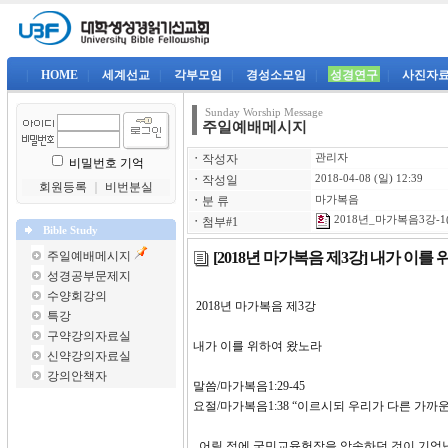
|
HOME
|
세계선교
|
각부모임
|
경성소모임
|
성경연구
|
사진자
Sunday Worship Message
주일예배메시지
ㆍ
작성자
관리자
비밀번호 기억
ㆍ
작성일
2018-04-08 (일) 12:39
회원등록
｜
비번분실
ㆍ
분 류
마가복음
2018년_마가복음3강-1(
ㆍ
첨부#1
Bible Study
[2018년 마가복음 제3강] 내가 이를
주일예배메시지
성경공부문제지
수양회강의
2018년 마가복음 제3
특강
구약강의자료실
내가 이를 위하여 왔노라
신약강의자료실
강의안책자
말씀/마가복음1:29-45
요절/마가복음1:38 “이르시되 우리가 다른 가
어릴 적에 국민교육헌장을 암송하던 것이 기억납니