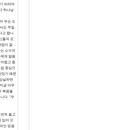
먹기 바라며
다 하나님
지 무슨 도
에서도 주일
다고 합니
신들의 요
사업이 잘
사는 소수의
들에게 말씀
 어렵고 힘
우쉽 중심으
받았기 때문
 상실하면
 지금 아무
서 복음을
니다. “우
 번씩 쓸고
 입어 오
명의인 믿음