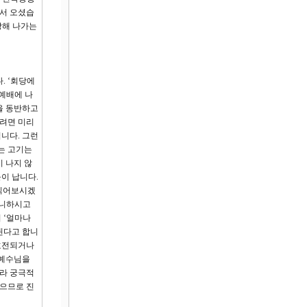
해서 오셨습
장해 나가는
. ‘회당에
 예배에 나
을 동반하고
가려면 미리
니다. 그런
는 고기는
 나지 않
불이 납니다.
 읽어보시겠
아니하시고
 ‘얼마나
된다고 합니
 호전되거나
 예수님을
니라 궁극적
얻으므로 진