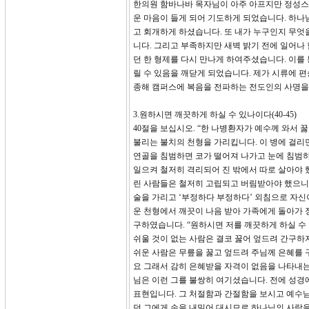
한의원 함바나바 목자님이 아주 아프지만 정성스럽
운 마음이 들게 되어 기도하게 되었습니다. 하나
고 회개하게 하셨습니다. 또 내가 누구인지 무엇
니다. 그리고 부족하지만 새벽 밝기 전에 일어나
던 한 형제를 다시 만나게 하여주셨습니다. 이를 
릴 수 있음을 깨닫게 되었습니다. 제가 시류에 편
종해 캠퍼스에 복음을 전파하는 전도인의 사명을
3.원하시면 깨끗하게 하실 수 있나이다(40-45)
40절을 보십시오. “한 나병환자가 예수께 와서 
불리는 불치의 천형을 가리킵니다. 이 병에 걸리
연골을 침범하면 코가 떨어져 나가고 눈에 침범하
일으켜 철저히 격리되어 진 밖에서 따로 살아야 했
린 사람들은 철저히 고립되고 버림받아야 했으니 
술을 가리고 ‘부정하다 부정하다’ 외침으로 자
운 천형에서 깨끗이 나음 받아 가족에게 돌아가 
구하였습니다. “원하시면 저를 깨끗하게 하실 수
쉬울 것이 없는 사람은 결코 꿇어 엎드려 간구하
쉬운 사람은 무릎을 꿇고 엎드려 주님께 은혜를 구
요 그래서 감히 은혜받을 자격이 없음을 나타내는
님은 이런 그를 불쌍히 여기셨습니다. 전에 성경
표현입니다. 그 처절함과 간절함을 보시고 예수
던 그에게 손을 내밀어 대시므로 하나님의 사랑을 