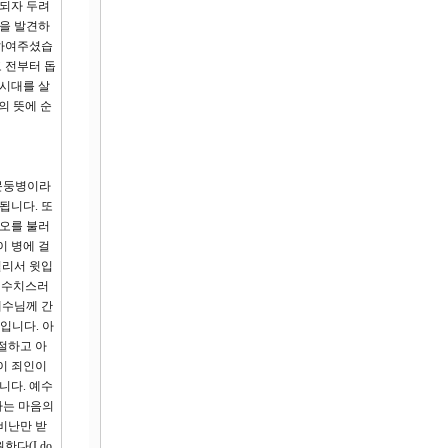
 되자 두려
신을 발견하
 하여주셨습
 전부터 돕
 시대를 살
의 뜻에 순
 문둥병이라
됩니다. 또
혐오를 불러
이 병에 걸
멀리서 윗입
 수치스러
예수님께 간
입니다. 아
절하고 아
신이 죄인이
니다. 예수
라는 마음의
비난만 받
다(I do