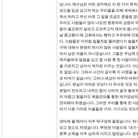
입니다. 예수님은 어떤 경우에도 이 한 가지 목적
당신을 임금 삼고자 하는 무리들을 피해 계속해
께서 하라고 하신 바로 그 일을 조금도 흔들림
우리도 사람들이 많이 나오면 환호하며 성령의 역
움이 필요한지 살피고 도와주고자 애쓰게 됩니다.
날 종교행사 때 교회에서는 빵하고 우유밖에 안
다. 사람들은 이처럼 밀물처럼 몰려왔다가 썰물
구에 대해서 분명히 하시자 많은 사람들이 썰물처럼
되서 남은 자들이 아니었습니다. 그들은 주님께 
제자들에게 말씀을 심고 몇 사람 혹 한 사람이라
을 가르치고 심어서 제자로 키우는 것입니다. 이
든 일입니다. 그래서 시간이 갈수록 이 사명을 
로 바뀌기 쉽습니다. 그러나 세상이 아무리 바뀌
입니다. 현실이 어려운 것보다 더 무서운 것은 자
본말이 전도되고 내적인 힘이 사라져 결국 펠로우
리 어렵고 힘들어도 복음전파를 통한 제자양성의
전파해야 하겠습니다. 그러면 우리를 통해 한 사
리가 다른 가까운 마을들로 가자. 거기서도 전도
센터에 올 때마다 자주 탁구장에 들렀습니다. 탁
닦고 청소도 하였습니다. 뿌듯한 마음으로 ‘내가 
른쪽 손목을 아주 심하게 다치고 말았습니다. 운