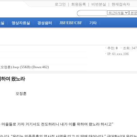
로그인
｜
회원등록
｜
비번분실
｜
현재접속자
료실
|
영상자료실
|
경성쉼터
|
JBF/EBF/CBF
|
기타
|
ㆍ추천:
0
ㆍ조회: 3
ㆍ
IP: 61.xxx.106
오정훈).hwp
(55KB) (Down:462)
 위하여 왔노라
강 오정훈
까운 마을들로 가자 거기서도 전도하리니 내가 이를 위하여 왔노라 하시고”
다. “우리는 민족중흥의 역사적 사명을 띠고 이 땅에 태어났다.” 근대화시대 우리