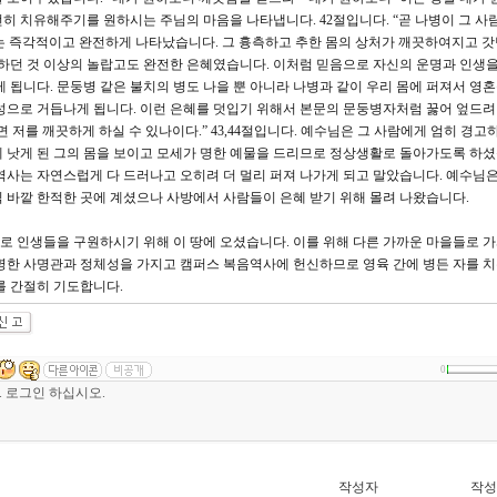
전히 치유해주기를 원하시는 주님의 마음을 나타냅니다. 42절입니다. “곧 나병이 그 사
는 즉각적이고 완전하게 나타났습니다. 그 흉측하고 추한 몸의 상처가 깨끗하여지고 갓
대하던 것 이상의 놀랍고도 완전한 은혜였습니다. 이처럼 믿음으로 자신의 운명과 인생을
 됩니다. 문둥병 같은 불치의 병도 나을 뿐 아니라 나병과 같이 우리 몸에 퍼져서 영
성으로 거듭나게 됩니다. 이런 은혜를 덧입기 위해서 본문의 문둥병자처럼 꿇어 엎드
 저를 깨끗하게 하실 수 있나이다.” 43,44절입니다. 예수님은 그 사람에게 엄히 경고
 낫게 된 그의 몸을 보이고 모세가 명한 예물을 드리므로 정상생활로 돌아가도록 하셨
역사는 자연스럽게 다 드러나고 오히려 더 멀리 퍼져 나가게 되고 말았습니다. 예수님은
 바깥 한적한 곳에 계셨으나 사방에서 사람들이 은혜 받기 위해 몰려 나왔습니다.
 인생들을 구원하시기 위해 이 땅에 오셨습니다. 이를 위해 다른 가까운 마을들로 
명한 사명관과 정체성을 가지고 캠퍼스 복음역사에 헌신하므로 영육 간에 병든 자를 
를 간절히 기도합니다.
0
작성자
작성