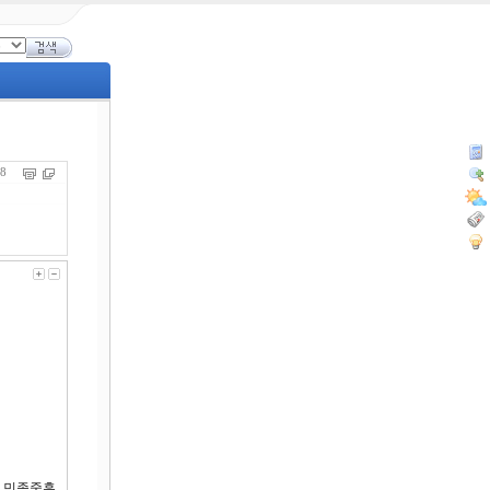
478
는 민족중흥