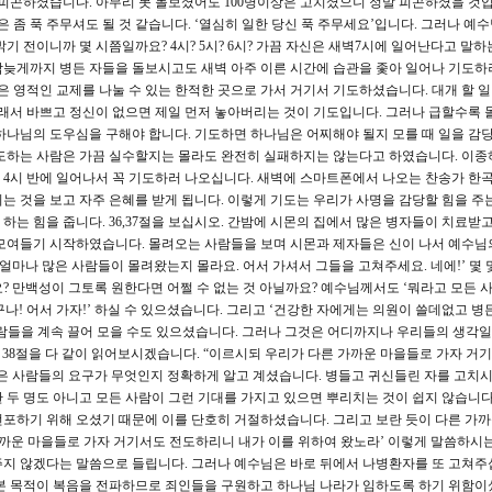
 피곤하셨습니다. 아무리 못 돌보셨어도 100명이상은 고치셨으니 정말 피곤하셨을 것입
은 좀 푹 주무셔도 될 것 같습니다. ‘열심히 일한 당신 푹 주무세요’입니다. 그러나 예
기 전이니까 몇 시쯤일까요? 4시? 5시? 6시? 가끔 자신은 새벽7시에 일어난다고 말하
 밤늦게까지 병든 자들을 돌보시고도 새벽 아주 이른 시간에 습관을 좇아 일어나 기도하
은 영적인 교제를 나눌 수 있는 한적한 곳으로 가서 거기서 기도하셨습니다. 대개 할 일
그래서 바쁘고 정신이 없으면 제일 먼저 놓아버리는 것이 기도입니다. 그러나 급할수록
하나님의 도우심을 구해야 합니다. 기도하면 하나님은 어찌해야 될지 모를 때 일을 감
기도하는 사람은 가끔 실수할지는 몰라도 완전히 실패하지는 않는다고 하였습니다. 이종
 4시 반에 일어나서 꼭 기도하러 나오십니다. 새벽에 스마트폰에서 나오는 찬송가 한
는 것을 보고 자주 은혜를 받게 됩니다. 이렇게 기도는 우리가 사명을 감당할 힘을 주
하는 힘을 줍니다. 36,37절을 보십시오. 간밤에 시몬의 집에서 많은 병자들이 치료받
모여들기 시작하였습니다. 몰려오는 사람들을 보며 시몬과 제자들은 신이 나서 예수님
 ‘얼마나 많은 사람들이 몰려왔는지 몰라요. 어서 가셔서 그들을 고쳐주세요. 네에!’ 몇 
? 만백성이 그토록 원한다면 어쩔 수 없는 것 아닐까요? 예수님께서도 ‘뭐라고 모든 
나! 어서 가자!’ 하실 수 있으셨습니다. 그리고 ‘건강한 자에게는 의원이 쓸데없고 병
람들을 계속 끌어 모을 수도 있으셨습니다. 그러나 그것은 어디까지나 우리들의 생각일
8절을 다 같이 읽어보시겠습니다. “이르시되 우리가 다른 가까운 마을들로 가자 거
은 사람들의 요구가 무엇인지 정확하게 알고 계셨습니다. 병들고 귀신들린 자를 고치
 두 명도 아니고 모든 사람이 그런 기대를 가지고 있으면 뿌리치는 것이 쉽지 않습니다
포하기 위해 오셨기 때문에 이를 단호히 거절하셨습니다. 그리고 보란 듯이 다른 가
가까운 마을들로 가자 거기서도 전도하리니 내가 이를 위하여 왔노라’ 이렇게 말씀하시는
지 않겠다는 말씀으로 들립니다. 그러나 예수님은 바로 뒤에서 나병환자를 또 고쳐주
근본 목적이 복음을 전파하므로 죄인들을 구원하고 하나님 나라가 임하도록 하기 위함이