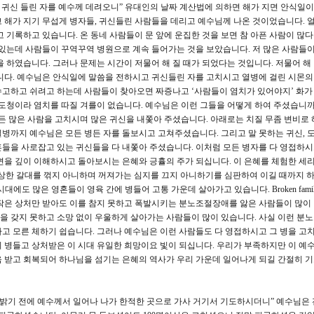
와 귀신 들린 자를 예수께 데려오니” 유대인의 날짜 계산법에 의하면 해가 지면 안식일
 해가 지기 무섭게 병자들, 귀신들린 사람들을 데리고 예수님께 나온 것이었습니다. 
 기록하고 있습니다. 온 동네 사람들이 문 앞에 운집한 것을 보면 참 아픈 사람이 많
이 있는데 사람들이 꾸역꾸역 병원으로 계속 들어가는 것을 보았습니다. 저 많은 사람들이
 하였습니다. 그러나 문제는 시간이 저물어 해 질 때가 되었다는 것입니다. 저물어 해
니다. 예수님은 안식일에 말씀을 전하시고 귀신들린 자를 고치시고 열병에 걸린 시몬의
고하고 쉬려고 하는데 사람들이 찾아오면 짜증나고 ‘사람들이 염치가 있어야지’ 화가
포도청이라 염치를 따질 겨를이 없습니다. 예수님은 이런 그들을 어떻게 하여 주셨습니까?
 든 많은 사람을 고치시며 많은 귀신을 내쫓아 주셨습니다. 아래로는 치질 무좀 변비로 
병까지 예수님은 모든 병든 자를 돌보시고 고쳐주셨습니다. 그리고 말 못하는 귀신, 
영혼들을 사로잡고 있는 귀신들을 다 내쫓아 주셨습니다. 이처럼 모든 병자를 다 영접하
면을 깊이 이해하시고 돌아보시는 은혜와 긍휼의 주가 되십니다. 이 은혜를 체험한 세리
상한 갈대를 꺾지 아니하며 꺼져가는 심지를 끄지 아니하기를 심판하여 이길 때까지 
 시대에도 많은 영혼들이 영육 간에 병들어 고통 가운데 살아가고 있습니다. Broken fami
작은 상처만 받아도 이를 참지 못하고 폭발시키는 분노조절장애를 앓은 사람들이 많이
 갖지 못하고 소망 없이 우울하게 살아가는 사람들이 많이 있습니다. 사실 이런 분
고 모른 체하기 쉽습니다. 그러나 예수님은 이런 사람들도 다 영접하시고 그 병을 고
 병들고 상처받은 이 시대 유일한 희망이요 빛이 되십니다. 우리가 부족하지만 이 예
 받고 회복되어 하나님을 섬기는 은혜의 역사가 우리 가운데 일어나게 되길 간절히 
 밝기 전에 예수께서 일어나 나가 한적한 곳으로 가사 거기서 기도하시더니” 예수님은 