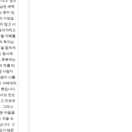
니다. 앞으
수님은 새벽
는 분이 있
러 가셨습
이 많고 시
 돌아가라고
당할 지혜를
하 목자님
곡을 힘차게
는 동시에
고 회복되는
의 뒤를 따
몇 사람이
사람이 나를
든 자에게라
 뿐입니다.
기서도 전도
시고 치유하
. 그러나
까운 마을들
 것을 보
십니다. 그
셨기 때문