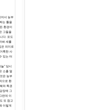
지어서 농부
 짜는 틀을
모든 환경이
은 그들을
니다. 포도
까봐 세를
넓은 의미로
 거룩한 사
수 있는 터
거늘” 당시
은 소출 얼
 것은 농부
적으로 환
은혜와 특권
 당장에 그
그런데 이
도 또 참고
왜 이렇게