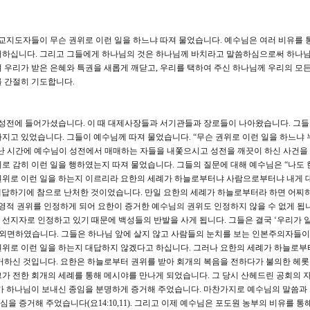
교지도자들이 무슨 권위로 이런 일을 하느냐 따져 물었습니다. 예수님은 여러 비유를 
거하십니다. 그리고 그들에게 하나님의 것은 하나님께 바치라고 말씀하심으로써 하나님
 우리가 받은 은혜와 특권을 새롭게 깨닫고, 우리를 택하여 주신 하나님께 우리의 모든
를 간절히 기도합니다.
 성전에 들어가셨습니다. 이 때 대제사장들과 서기관들과 장로들이 나아왔습니다. 그
지고 있었습니다. 그들이 예수님께 따져 물었습니다. “무슨 권위로 이런 일을 하느냐 
 지난 시간에 예수님이 성전에서 매매하는 자들을 내쫓으시고 성전을 깨끗이 하신 사건을
로 감히 이런 일을 행하였는지 따져 물었습니다. 그들의 질문에 대해 예수님은 “나도 
권위로 이런 일을 하는지 이르리라 요한의 세례가 하늘로부터냐 사람으로부터냐 내게 
이 대답하기에 참으로 난처한 것이었습니다. 만일 요한의 세례가 하늘로부터라 하면 어찌
 영적 권위를 인정하게 되어 요한이 증거한 예수님의 권위도 인정하지 않을 수 없게 됩니
선지자로 인정하고 있기 때문에 백성들의 반발을 사게 됩니다. 그들은 결국 ‘우리가 
 외면하였습니다. 그들은 하나님 앞에 살지 않고 사람들의 눈치를 보는 인본주의자들
위로 이런 일을 하는지 대답하지 않겠다고 하십니다. 그러나 요한의 세례가 하늘로부터
거하신 것입니다. 요한은 하늘로부터 권위를 받아 회개의 복음을 전하다가 불의한 헤
가 전한 회개의 세례를 통해 메시야를 만나게 되었습니다. 그 당시 산헤드린 공회의 
가 하나님이 보내신 종임을 분명하게 증거해 주었습니다. 마찬가지로 예수님의 말씀과
 증거해 주었습니다(요14:10,11). 그리고 이제 예수님은 포도원 농부의 비유를 통