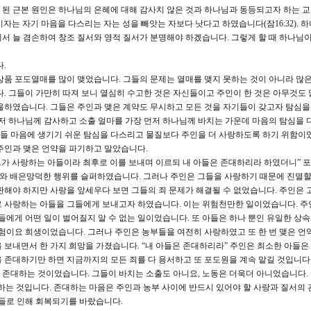
 된 근본 원인은 하나님의 은혜에 대해 감사치 않은 것과 하나님과 동등되고자 하는 
언 기자는 자기 마음을 다스리는 자는 성을 빼앗는 자보다 낫다고 하였습니다(잠16:32). 
서 늘 겸손하여 창조 질서와 영적 질서가 분명해야 하겠습니다. 그렇게 할 때 하나님이
.
품 포도열매를 많이 맺었습니다. 그들의 문제는 열매를 맺지 못하는 것이 아니라 많은
. 그들이 가만히 따져 보니 열심히 수고한 것은 자신들이고 주인이 한 것은 아무것도 
울하였습니다. 그들은 주인과 맺은 계약도 무시하고 모든 것을 자기들이 갖고자 탐심
먼저 하나님께 감사하고 소출 얼마를 가장 먼저 하나님께 바치는 가운데 마음의 탐심을 
 그들 마음에 생기기 쉬운 탐심을 다스리고 물질보다 주인을 더 사랑하도록 하기 위함이
주인과 맺은 언약을 파기하고 말았습니다.
 그가 사랑하는 아들이라 최후로 이를 보내며 이르되 내 아들은 존대하리라 하였더니” 
도와 배은망덕한 행위를 슬퍼하였습니다. 그러나 주인은 그들을 사랑하기 때문에 진멸할
판해야 하지만 사랑을 앞세우다 보면 그들의 죄 문제가 해결될 수 없었습니다. 주인은
로 사랑하는 아들을 그들에게 보내고자 하였습니다. 이는 위험천만한 일이었습니다. 주
아들에게 어떤 일이 벌어질지 알 수 없는 일이었습니다. 또 아들은 하나 뿐인 유일한 상
모험이요 희생이었습니다. 그러나 주인은 농부들을 여전히 사랑하였고 또 한 번 맺은 언
 보내면서 한 가지 희망을 가졌습니다. “내 아들은 존대하리라” 주인은 최소한 아들은
 존대하기만 하면 지금까지의 모든 죄를 다 용서하고 또 포도원을 계속 맡길 것입니다.
 존대하는 것이었습니다. 그들이 바치는 소출도 아니요, 노동은 더욱더 아니었습니다.
하는 것입니다. 존대하는 마음은 주인과 농부 사이에 반드시 있어야 할 사랑과 질서의
아들로 인해 회복되기를 바랐습니다.