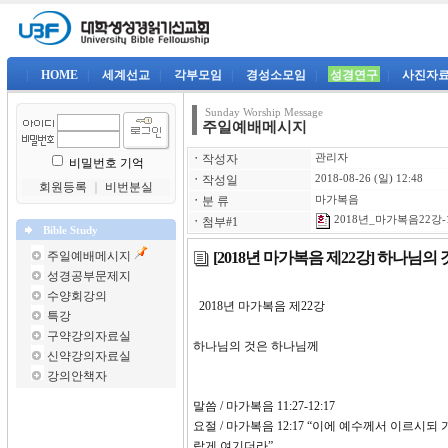
|
HOME
|
세계선교
|
각부모임
|
경성소모임
|
성경연구
|
사진자
Sunday Worship Message
주일예배메시지
ㆍ
작성자
관리자
비밀번호 기억
ㆍ
작성일
2018-08-26 (일) 12:48
회원등록
｜
비번분실
ㆍ
분 류
마가복음
2018년_마가복음22강-1
ㆍ
첨부#1
Bible Study
[2018년 마가복음 제22강] 하나님의
주일예배메시지
성경공부문제지
수양회강의
2018년 마가복음 제22
특강
구약강의자료실
하나님의 것은 하나님께
신약강의자료실
강의안책자
말씀 / 마가복음 11:27-12:17
요절 / 마가복음 12:17 “이에 예수께서 이르
랍게 여기더라”