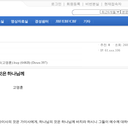
로그인
｜
회원등록
｜
비번분실
｜
현재접속자
료실
|
영상자료실
|
경성쉼터
|
JBF/EBF/CBF
|
기타
|
ㆍ추천:
0
ㆍ조회: 2
ㆍ
IP: 61.xxx.106
(고영훈).hwp
(64KB) (Down:397)
 것은 하나님께
강 고영훈
시되 가이사의 것은 가이사에게, 하나님의 것은 하나님께 바치라 하시니 그들이 예수께 대하