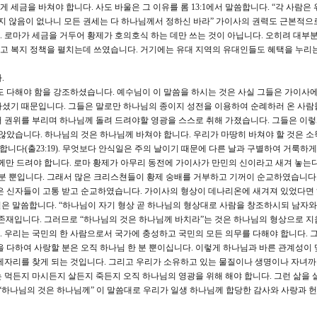
세금을 바쳐야 합니다. 사도 바울은 그 이유를 롬 13:1에서 말씀합니다. “각 사람은 
 않음이 없나니 모든 권세는 다 하나님께서 정하신 바라” 가이사의 권력도 근본적으
 로마가 세금을 거두어 황제가 호의호식 하는 데만 쓰는 것이 아닙니다. 오히려 대부
고 복지 정책을 펼치는데 쓰였습니다. 거기에는 유대 지역의 유대인들도 혜택을 누리는
.
 다해야 함을 강조하셨습니다. 예수님이 이 말씀을 하시는 것은 사실 그들은 가이사에
아셨기 때문입니다. 그들은 말로만 하나님의 종이지 성전을 이용하여 순례하러 온 사람
 권위를 부리며 하나님께 돌려 드려야할 영광을 스스로 취해 가졌습니다. 그들은 이
 않았습니다. 하나님의 것은 하나님께 바쳐야 합니다. 우리가 마땅히 바쳐야 할 것은 소
야 합니다(출23:19). 무엇보다 안식일은 주의 날이기 때문에 다른 날과 구별하여 거룩하
나님께만 드려야 합니다. 로마 황제가 아무리 동전에 가이사가 만민의 신이라고 새겨 놓는다
 분 뿐입니다. 그래서 많은 크리스쳔들이 황제 숭배를 거부하고 기꺼이 순교하였습니다
많은 신자들이 고통 받고 순교하였습니다. 가이사의 형상이 데나리온에 새겨져 있었다면
7절은 말씀합니다. “하나님이 자기 형상 곧 하나님의 형상대로 사람을 창조하시되 남자와
존재입니다. 그러므로 “하나님의 것은 하나님께 바치라”는 것은 하나님의 형상으로 지
 우리는 국민의 한 사람으로서 국가에 충성하고 국민의 모든 의무를 다해야 합니다. 
을 다하여 사랑할 분은 오직 하나님 한 분 뿐이십니다. 이렇게 하나님과 바른 관계성이 
제자리를 찾게 되는 것입니다. 그리고 우리가 소유하고 있는 물질이나 생명이나 자녀까
 먹든지 마시든지 살든지 죽든지 오직 하나님의 영광을 위해 해야 합니다. 그런 삶을 살
 “하나님의 것은 하나님께” 이 말씀대로 우리가 일생 하나님께 합당한 감사와 사랑과 