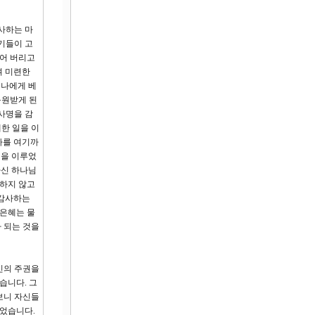
사하는 마
기들이 고
되어 버리고
며 미련한
 나에게 베
구원받게 된
사명을 감
한 일을 이
나를 여기까
적을 이루었
하신 하나님
만하지 않고
 감사하는
 은혜는 물
 되는 것을
인의 주권을
습니다. 그
보니 자신들
되었습니다.