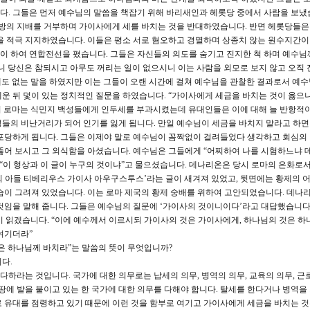
. 그들은 먼저 예수님의 말씀을 책잡기 위해 바리새인과 헤롯당 중에서 사람을 보냈
의 지배를 거부하며 가이사에게 세를 바치는 것을 반대하였습니다. 반면 헤롯당들은
을 적극 지지하였습니다. 이들은 평소 서로 혐오하고 경멸하며 상종치 않는 원수지간
 하여 연합전선을 폈습니다. 그들은 자신들의 의도를 숨기고 진지한 척 하며 예수님
니 당신은 참되시고 아무도 꺼리는 일이 없으시니 이는 사람을 외모로 보지 않고 오직
도 없는 말을 하였지만 이는 그들이 오랜 시간에 걸쳐 예수님을 관찰한 결과로서 예수
운 뒤 덫이 있는 정치적인 질문을 하였습니다. “가이사에게 세금을 바치는 것이 옳으
 로마는 식민지 백성들에게 인두세를 부과시켰는데 유대인들은 이에 대해 늘 반항적
들의 비난거리가 되어 인기를 잃게 됩니다. 만일 예수님이 세금을 바치지 말라고 하면
포당하게 됩니다. 그들은 이제야 말로 예수님이 꼼짝없이 걸려들었다 생각하고 회심의
뚫어 보시고 그 외식함을 아셨습니다. 예수님은 그들에게 “어찌하여 나를 시험하느냐 
 “이 형상과 이 글이 누구의 것이냐”고 물으셨습니다. 데나리온은 당시 로마의 은화로
 아들 티베리우스 가이사 아우구스투스’라는 글이 새겨져 있었고, 뒷면에는 황제의 
습이 그려져 있었습니다. 이는 로마 제국의 황제 숭배를 위하여 고안되었습니다. 데나
것임을 말해 줍니다. 그들은 예수님의 질문에 ‘가이사의 것이니이다’라고 대답했습니다.
이 읽겠습니다. “이에 예수께서 이르시되 가이사의 것은 가이사에게, 하나님의 것은 하
여기더라”
은 하나님께 바치라”는 말씀의 뜻이 무엇입니까?
다.
하라는 것입니다. 국가에 대한 의무로는 납세의 의무, 병역의 의무, 교육의 의무, 근
 땅에 발을 붙이고 있는 한 국가에 대한 의무를 다해야 합니다. 탈세를 한다거나 병역을
 유대를 점령하고 있기 때문에 이런 것을 함부로 여기고 가이사에게 세금을 바치는 