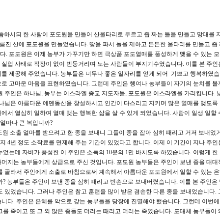
씀하시되 한 사람이 포도원을 만들어 산울타리로 두르고 즙 짜는 틀을 만들고 망대를 
기름진 산에 포도원을 만들었습니다. 땅을 파서 돌을 제하고 튼튼한 울타리를 만들고 즙
. 포도원은 이제 농부가 가꾸기만 하면 극상품 포도열매를 풍성하게 맺을 수 있는 
 실업 사태로 직장이 없이 빈둥거리며 노는 사람들이 부지기수였습니다. 이를 본 주인
회를 제공해 주었습니다. 농부들은 너무나 좋은 일자리를 얻게 되어 기쁘고 행복하였습
으로 고마운 마음을 표현하였습니다. 그런데 주인은 행여나 농부들이 자기의 눈치를 볼
원 주인은 하나님, 농부는 이스라엘 종교 지도자들, 포도원은 이스라엘을 가리킵니다. 
하나님은 아름다운 에덴동산을 창설하시고 인간이 다스리고 지키며 많은 열매를 맺도록
서 열심히 일하여 열매 맺는 행복한 삶을 살 수 있게 되었습니다. 사람이 일생 일할 
 얼마나 큰 복입니까?
도원 소출 얼마를 받으려고 한 종을 보내니 그들이 종을 잡아 심히 때리고 거저 보내었
 4년 정도 소작료를 면제해 주는 기간이 있었다고 합니다. 이제 이 기간이 지나 주인
누었는데 자비가 픙성한 이 주인은 소득의 10분의 1만 바치도록 하였습니다. 이렇게 한
나머지는 농부들에게 상급으로 주신 것입니다. 포도원 농부들은 주인이 보낸 종을 대대
를 골라서 주인에게 소출로 바침으로써 계속해서 아름다운 포도원에서 일할 수 있는 
까? 농부들은 주인이 보낸 종을 심히 때리고 빈손으로 보내버렸습니다. 이를 본 주인은
도 있었습니다. 그러나 주인은 참고 훈련을 많이 받은 겸손한 다른 종을 보내었습니다. 
니다. 주인은 은혜를 악으로 갚는 농부들을 당장에 진멸해야 했습니다. 그런데 이번에
그를 죽이고 또 그 외 많은 종들도 더러는 때리고 더러는 죽였습니다. 도대체 농부들이 