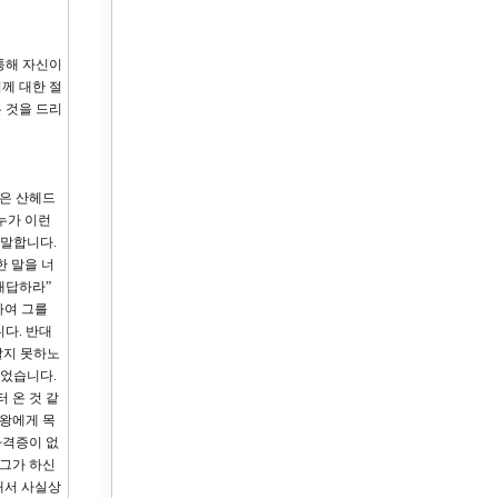
통해 자신이
께 대한 절
 것을 드리
들은 산헤드
누가 이런
 말합니다.
한 말을 너
대답하라”
하여 그를
다. 반대
알지 못하노
이었습니다.
 온 것 같
롯왕에게 목
자격증이 없
 그가 하신
해서 사실상