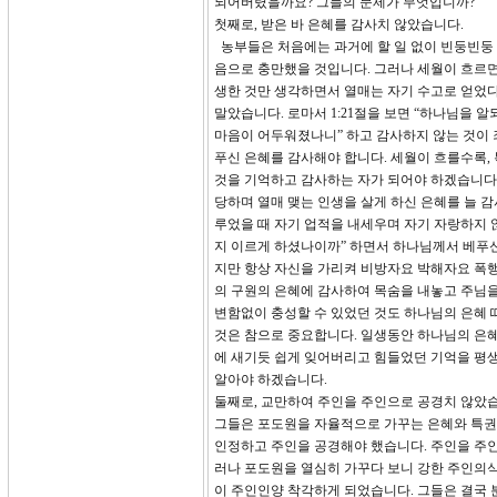
되어버렸을까요? 그들의 문제가 무엇입니까?
첫째로, 받은 바 은혜를 감사치 않았습니다.
농부들은 처음에는 과거에 할 일 없이 빈둥빈둥 
음으로 충만했을 것입니다. 그러나 세월이 흐르
생한 것만 생각하면서 열매는 자기 수고로 얻었다
말았습니다. 로마서 1:21절을 보면 “하나님을
마음이 어두워졌나니” 하고 감사하지 않는 것이 
푸신 은혜를 감사해야 합니다. 세월이 흐를수록,
것을 기억하고 감사하는 자가 되어야 하겠습니다.
당하며 열매 맺는 인생을 살게 하신 은혜를 늘 
루었을 때 자기 업적을 내세우며 자기 자랑하지 않
지 이르게 하셨나이까” 하면서 하나님께서 베푸신
지만 항상 자신을 가리켜 비방자요 박해자요 폭행자
의 구원의 은혜에 감사하여 목숨을 내놓고 주님을
변함없이 충성할 수 있었던 것도 하나님의 은혜 때
것은 참으로 중요합니다. 일생동안 하나님의 은혜
에 새기듯 쉽게 잊어버리고 힘들었던 기억을 평생
알아야 하겠습니다.
둘째로, 교만하여 주인을 주인으로 공경치 않았
그들은 포도원을 자율적으로 가꾸는 은혜와 특권
인정하고 주인을 공경해야 했습니다. 주인을 주인
러나 포도원을 열심히 가꾸다 보니 강한 주인의식
이 주인인양 착각하게 되었습니다. 그들은 결국 