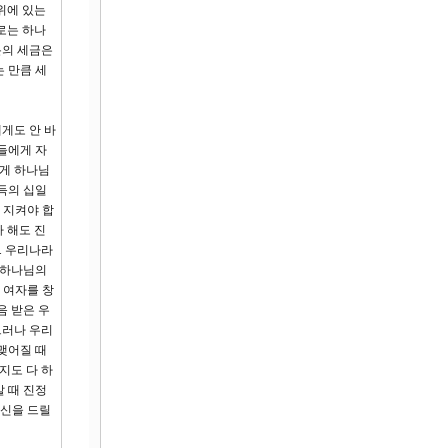
위에 있는
로는 하나
분의 세금은
 만큼 세
게도 안 바
들에게 자
렇게 하나님
득의 십일
게 지켜야 합
 해도 진
. 우리나라
 하나님의
 여자를 창
음 받은 우
그러나 우리
맺어질 때
지도 다 하
 때 진정
헌신을 드릴