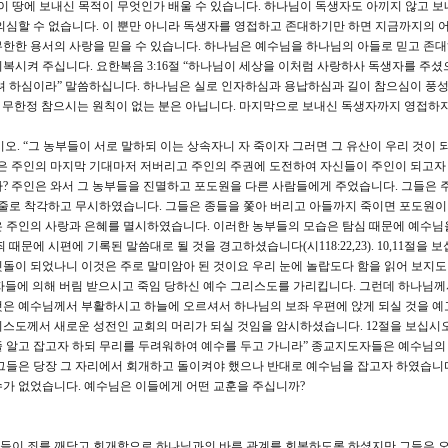
 땅에 보내신 목적이 무엇인가 배울 수 있습니다. 하나님이 독생자도 아끼지 않고 보
의심할 수 없습니다. 이 뿐만 아니라 독생자를 영접하고 존대하기만 하면 지금까지의 어떤
한한 용서의 사랑을 믿을 수 있습니다. 하나님은 예수님을 하나님의 아들로 믿고 존
복시켜 주십니다. 요한복음 3:16절 “하나님이 세상을 이처럼 사랑하사 독생자를 주셨
려 하심이라” 말씀하십니다. 하나님은 실로 인자하심과 용납하심과 길이 참으심이 풍
죄를 무한정 참으시는 원칙이 없는 분은 아닙니다. 마지막으로 보내신 독생자까지 영접하
시오. “그 농부들이 서로 말하되 이는 상속자니 자 죽이자 그러면 그 유산이 우리 것이 
은 주인의 마지막 기대마저 저버리고 주인의 주권에 도전하여 자신들이 주인이 되고자
? 주인은 와서 그 농부들을 진멸하고 포도원을 다른 사람들에게 주었습니다. 그들은 
 줄로 착각하고 무시하였습니다. 그들은 종들을 쫓아 버리고 아들까지 죽이면 포도원이
은 주인의 사랑과 은혜를 멸시하였습니다. 이러한 농부들의 모습은 탐심 때문에 예수님
문에 시편에 기록된 말씀대로 될 것을 경고하셨습니다(시118:22,23). 10,11절을 보
돌이 되었나니 이것은 주로 말미암아 된 것이요 우리 눈에 놀랍도다 함을 읽어 보지
들에 의해 버림 받으시고 죽임 당하신 예수 그리스도를 가리킵니다. 그런데 하나님께
것은 예수님께서 부활하시고 하늘에 오르셔서 하나님의 보좌 우편에 앉게 되실 것을 예
스도께서 새로운 성전인 교회의 머리가 되실 것임을 암시하셨습니다. 12절을 보십시오
 알고 잡고자 하되 무리를 두려워하여 예수를 두고 가니라” 종교지도자들은 예수님의
그들은 당장 그 자리에서 회개하고 돌이켜야 했으나 반대로 예수님을 잡고자 하였습니
수가 없었습니다. 예수님은 이들에게 어떤 교훈을 주십니까?
들이 죄를 깨닫고 회개함으로 하나님과의 바른 관계를 회복하도록 하셨지만 그들은 