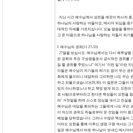
지난 시간 예수님께서 성전을 깨끗이 하시자 종
하나님의 사랑하는 아들이요, 메시야 되심을 증
대적인 자세를 가르치십니다. 오늘 말씀을 통하여
고 온 마음으로 하나님을 사랑하는 자들이 되기
I. 예수님의 권위(11:27-33)
27절을 보십시오. 예수님께서는 다시 예루살렘
린 공회의 주요 구성원들로서 공식적인 권위를 가
일 할 권위를 주었느냐” 여기서 ‘이런 일’이란
이들은 예수님이 자기들의 허가도 없이 무슨 권위
희에게 물으리니 대답하라 그리하면 나도 무슨 
하고 되물으셨습니다(29,30). 이 질문은 그들
믿지 아니하였느냐 하고 책망 받게 되고, 요한의
로 사람으로부터라고 한다면 백성들이 요한을 참 
라’ 거짓말을 하며 스스로 양심을 속이고 진실을
예수님은 대답을 회피하는 그들에게 나도 무슨 권
이 자신의 권위도 하늘로부터 온 것임을 이미 증
베임을 당하였습니다. 그러나 수많은 백성들이 그
더라도 요한을 통해 이루신 생명 구원 역사는 그
일은 예수님께서 바로 하나님이 보내신 메시야이심을