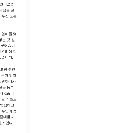
교만이었습
하나님은 질
 주신 모든
 열매를 맺
없는 것 같
을 부렸습니
다스려야 합
었습니다.
포도원 주인
 수가 없었
 고민하다가
인은 농부
속자였습니
약을 기초로
 영접하고
 주인이 농
 존대한다
 관계입니