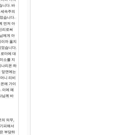
습니다. 바
 세속주의
이었습니다.
께 먼저 아
 진리로써
님에게 아
니이까 옳지
이었습니다.
 로마에 대
 미소를 지
데나리온 하
서 앞면에는
어머니 리비
리온에 가이
 이에 예
나님께 바
로의 의무,
 기피해서
것은 부당하