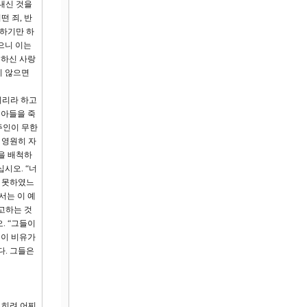
내신 것을
 죄, 반
대하기만 하
으니 이는
성하신 사랑
지 않으면
되리라 하고
 아들을 죽
주인이 무한
 영원히 자
을 배척하
십시오. “너
도 못하였느
서는 이 예
고하는 것
. “그들이
 이 비유가
다. 그들은
오히려 어찌