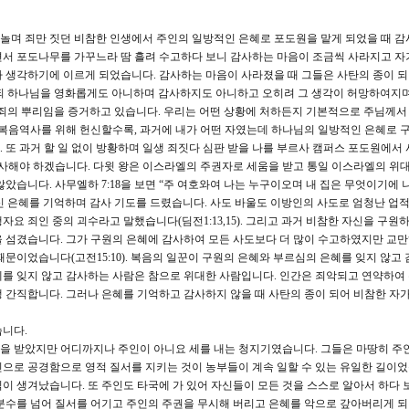
놀며 죄만 짓던 비참한 인생에서 주인의 일방적인 은혜로 포도원을 맡게 되었을 때 감
면서 포도나무를 가꾸느라 땀 흘려 수고하다 보니 감사하는 마음이 조금씩 사라지고 자
 생각하기에 이르게 되었습니다. 감사하는 마음이 사라졌을 때 그들은 사탄의 종이 
 알되 하나님을 영화롭게도 아니하며 감사하지도 아니하고 오히려 그 생각이 허망하여지
죄의 뿌리임을 증거하고 있습니다. 우리는 어떤 상황에 처하든지 기본적으로 주님께서
 복음역사를 위해 헌신할수록, 과거에 내가 어떤 자였는데 하나님의 일방적인 은혜로 
 또 과거 할 일 없이 방황하며 일생 죄짓다 심판 받을 나를 부르사 캠퍼스 포도원에서 
감사해야 하겠습니다. 다윗 왕은 이스라엘의 주권자로 세움을 받고 통일 이스라엘의 위대
았습니다. 사무엘하 7:18을 보면 “주 여호와여 나는 누구이오며 내 집은 무엇이기에 
 은혜를 기억하며 감사 기도를 드렸습니다. 사도 바울도 이방인의 사도로 엄청난 업
요 죄인 중의 괴수라고 말했습니다(딤전1:13,15). 그리고 과거 비참한 자신을 구원
 섬겼습니다. 그가 구원의 은혜에 감사하여 모든 사도보다 더 많이 수고하였지만 교
문이었습니다(고전15:10). 복음의 일꾼이 구원의 은혜와 부르심의 은혜를 잊지 않고
를 잊지 않고 감사하는 사람은 참으로 위대한 사람입니다. 인간은 죄악되고 연약하여
 간직합니다. 그러나 은혜를 기억하고 감사하지 않을 때 사탄의 종이 되어 비참한 자가
습니다.
을 받았지만 어디까지나 주인이 아니요 세를 내는 청지기였습니다. 그들은 마땅히 주
으로 공경함으로 영적 질서를 지키는 것이 농부들이 계속 일할 수 있는 유일한 길이었
이 생겨났습니다. 또 주인도 타국에 가 있어 자신들이 모든 것을 스스로 알아서 하다 
분수를 넘어 질서를 어기고 주인의 주권을 무시해 버리고 은혜를 악으로 갚아버리게 