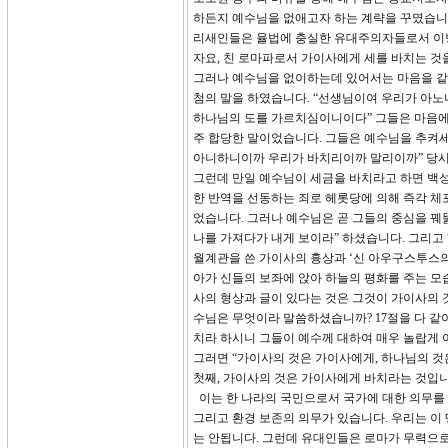
하든지 예수님을 없애고자 하는 계략을 꾸몄습니다
리새인들은 율법에 충실한 유대주의자들로서 이방
자요, 친 로마파로서 가이사에게 세를 바치는 것
그러나 예수님을 없이하는데 있어서는 마음을 같이
첨의 말을 하였습니다. “선생님이여 우리가 아노
하나님의 도를 가르치심이니이다” 그들은 마음에
주 합당한 말이었습니다. 그들은 예수님을 추켜세
아니하니이까 우리가 바치리이까 말리이까” 당시
그런데 만일 예수님이 세금을 바치라고 하면 백성
한 반역을 선동하는 죄로 헤롯당에 의해 즉각 체
었습니다. 그러나 예수님은 곧 그들의 중심을 꿰
나를 가져다가 내게 보이라” 하셨습니다. 그리고
월계관을 쓴 가이사의 흉상과 ‘신 아우구스투스의
아가 신들의 보좌에 앉아 하늘의 평화를 주는 모
사의 형상과 글이 있다는 것은 그것이 가이사의 
수님은 무엇이라 말씀하셨습니까? 17절을 다 같
치라 하시니 그들이 예수께 대하여 매우 놀랍게 
그러면 “가이사의 것은 가이사에게, 하나님의 것
첫째, 가이사의 것은 가이사에게 바치라는 것입니
이는 한 나라의 국민으로서 국가에 대한 의무를 다
그리고 환경 보존의 의무가 있습니다. 우리는 이
는 안됩니다. 그런데 유대인들은 로마가 무력으로