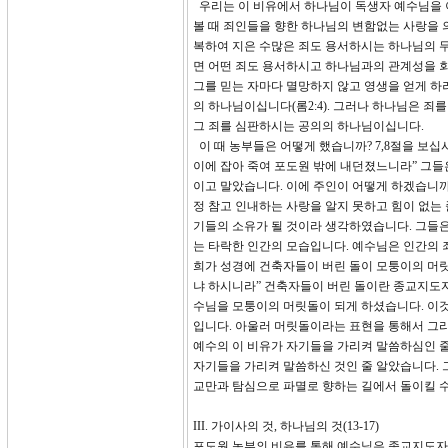
우리는 이 비유에서 하나님이 독생자 예수님을 이
볼 때 죄인들을 향한 하나님의 변함없는 사랑을 
복하여 지은 수많은 죄도 용서하시는 하나님의 무
면 어떤 죄도 용서하시고 하나님과의 관계성을 회
그를 믿는 자마다 멸망하지 않고 영생을 얻게 하
의 하나님이십니다(롬2:4). 그러나 하나님은 
그 죄를 심판하시는 공의의 하나님이십니다.
이 때 농부들은 어떻게 했습니까? 7,8절을 보십
이에 잡아 죽여 포도원 밖에 내던졌느니라” 그들
이고 말았습니다. 이에 주인이 어떻게 하겠습니까
정 참고 인내하는 사랑을 알지 못하고 힘이 없는
기들의 소유가 될 것이라 생각하였습니다. 그들
는 타락한 인간의 모습입니다. 예수님은 인간의 죄 때
희가 성경에 건축자들이 버린 돌이 모퉁이의 머릿
냐 하시니라” 건축자들이 버린 돌이란 종교지도자
수님을 모퉁이의 머릿돌이 되게 하셨습니다. 이
입니다. 아울러 머릿돌이라는 표현을 통해서 그리
예수의 이 비유가 자기들을 가리켜 말씀하심인 줄
자기들을 가리켜 말씀하신 것인 줄 알았습니다. 
교만과 탐심으로 파멸로 향하는 길에서 돌이킬 
III. 가이사의 것, 하나님의 것(13-17)
포도원 농부의 비유를 통해 예수님은 종교지도자