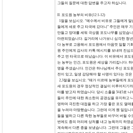
그들의 질문에 대한 답변을 주고자 하십니다.
II. 포도원 농부의 비유(12:1-12)
1절을 보십시오. “예수께서 비유로 그들에게 말
들에게 세로 주고 타국에 갔더니” 주인은 매우 
만들고 망대를 세워 극상품 포도나무를 심었습니다
마련되었습니다. 길거리에 나가보니 심각한 청년
다 농부로 고용해서 포도원에서 마음껏 일할 기
원 주인에게 감사의 카톡 메시지를 보내며 진심
주고 먼 타국으로 떠났습니다. 이 비유에서 포도
는 농부는 인간, 포도원은 세상을 가리킵니다. 
명을 주셨습니다. 인간은 하나님께서 주신 포도원에
전이 있고, 일생 감당해야 할 사명이 있다는 것은
2,3절을 보십시오. “때가 이르매 농부들에게 포
새 포도원의 경우 정상적인 결실이 이루어지기까지
마를 받고자 하였습니다. 당시 소출을 5대5로 나
들이 주인에 대한 최소한의 공경심을 유지하고 
영하며 극진한 대접을 하고 가장 좋은 포도 열매
을 누려야 마땅했습니다. 그런데 이게 웬 일입니
들을 벌하고 다른 착한 농부들로 바꾸어 버릴 수
번에도 종의 머리에 상처를 내고 능욕까지 하였습
계속해서 다른 종을 보냈습니다. 그런데 그들은 