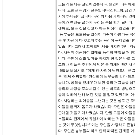
그들의 문제는 교만이었습니다. 인간이 타락하게
니다. 교만은 패망의 선봉입니다(잠16:18). 잠
서의 하나님이십니다. 우리의 마음이 하나님 앞에
은혜와 특권을 끝까지 누리는 복을 받게 됩니다.
셋째로, 모든 것을 갖고자 하는 탐심이 있었습니다
농부들은 포도원을 열심히 가꾸어 아름다운 극상
은 후 자신이 다 갖고자 하는 욕심이 문제였습니다
았습니다. 그래서 꼬박꼬박 세를 바치려 하니 억
다. 사람이 성공하여 열매를 풍성히 맺었을 때 
니다. 주인이 소출 얼마를 바치게 한 것은 바로
그러나 이들은 주인에게 받은 복 자체에 빠져서 
6절을 보십시오. “이제 한 사람이 남았으니 곧
은 ‘이제 어찌할까’ 탄식하며 농부들의 악한 의
습니다. 공의를 앞세우다 보면 불의한 그들을 심
공의와 사랑을 조화시킬 수 있는 최후의 방법으
들이 악하게 변해 버린 것을 잘 알고 있었기에 
다. 사랑하는 외아들을 보낸다는 것은 실로 큰 
이들을 끝까지 돕고자 하였습니다. 주인은 아들을
존대할 것을 기대하였습니다. 만일 그들이 아들을
부들과의 관계에서 유일하게 바라는 것은 아들을
는 것이 무엇입니까? 이는 주인을 사랑하고 존경
다. 주인은 농부들의 죄로 인해 파괴된 관계를 