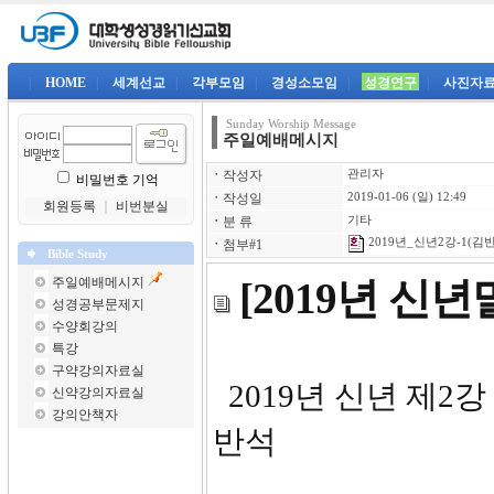
|
HOME
|
세계선교
|
각부모임
|
경성소모임
|
성경연구
|
사진자
Sunday Worship Message
주일예배메시지
ㆍ
작성자
관리자
비밀번호 기억
ㆍ
작성일
2019-01-06 (일) 12:49
회원등록
｜
비번분실
ㆍ
분 류
기타
2019년_신년2강-1(김반
ㆍ
첨부#1
Bible Study
주일예배메시지
[2019년 신
성경공부문제지
수양회강의
특강
구약강의자료실
2019
신약강의자료실
강의안책자
반석