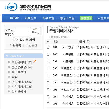
|
HOME
|
세계선교
|
각부모임
|
경성소모임
|
성경연구
|
사진자
Sunday Worship Message
주일예배메시지
비밀번호 기억
번호
글 제 목
회원등록
｜
비번분실
사도행전
[2023년 사도행전 제
801
사도행전
[2023년 사도행전 제
800
Bible Study
사도행전
[2023년 사도행전 제
799
주일예배메시지
성경공부문제지
베드로전서
[2023년 베드로전서 
798
수양회강의
베드로전서
[2023년 베드로전서 
797
특강
구약강의자료실
베드로전서
[2023년 베드로전서 
796
신약강의자료실
베드로전서
[2023년 베드로전서 제
795
강의안책자
누가복음
[2022년 누가복음 제
794
누가복음
[2023년 누가복음 제
793