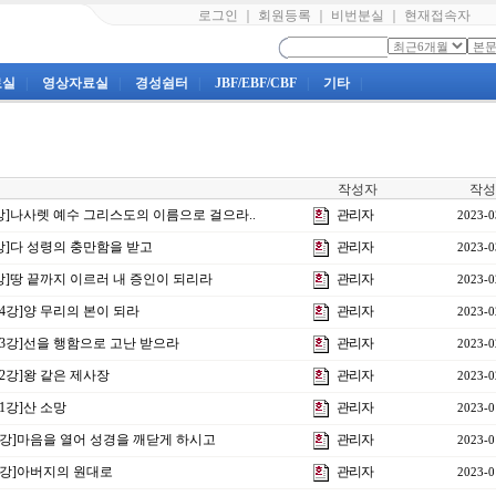
로그인
｜
회원등록
｜
비번분실
｜
현재접속자
료실
|
영상자료실
|
경성쉼터
|
JBF/EBF/CBF
|
기타
|
작성자
작성
3강]나사렛 예수 그리스도의 이름으로 걸으라..
관리자
2023-0
2강]다 성령의 충만함을 받고
관리자
2023-0
1강]땅 끝까지 이르러 내 증인이 되리라
관리자
2023-0
제4강]양 무리의 본이 되라
관리자
2023-0
제3강]선을 행함으로 고난 받으라
관리자
2023-0
제2강]왕 같은 제사장
관리자
2023-0
1강]산 소망
관리자
2023-0
40강]마음을 열어 성경을 깨닫게 하시고
관리자
2023-0
38강]아버지의 원대로
관리자
2023-0