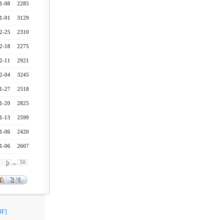
1-08
2285
1-01
3129
2-25
2310
2-18
2275
2-11
2921
2-04
3245
1-27
2518
1-20
2825
1-13
2599
1-06
2420
1-06
2607
0
,,,
50
F]