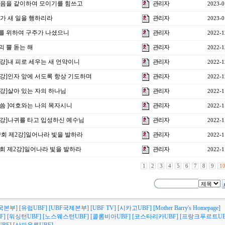
강]마음을 같이하여 모이기를 힘쓰고
관리자
2023-0
]내가 새 일을 행하리라
관리자
2023-0
너희를 위하여 구주가 나셨으니
관리자
2022-1
원의 뿔 돋는 해
관리자
2022-1
37강]내 피로 세우는 새 언약이니
관리자
2022-1
36강]인자 앞에 서도록 항상 기도하며
관리자
2022-1
35강]살아 있는 자의 하나님
관리자
2022-1
말씀 ]여호와는 나의 목자시니
관리자
2022-1
34강]나귀를 타고 입성하신 예수님
관리자
2022-1
수양회 제2강]일어나라 빛을 발하라
관리자
2022-1
양회 제2강]일어나라 빛을 발하라
관리자
2022-1
1
2
3
4
5
6
7
8
9
1
국본부]
[유럽UBF]
[UBF국제본부]
[UBF TV]
[시카고UBF]
[Mother Barry's Homepage]
F]
[워싱턴UBF]
[노스웨스턴UBF]
[콜롬비아UBF]
[코스타리카UBF]
[프랑크푸르트UB