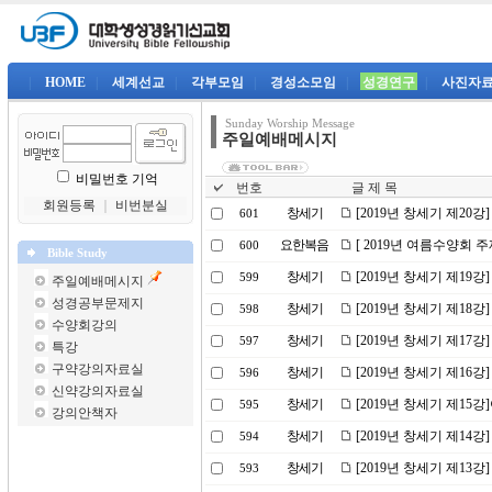
|
HOME
|
세계선교
|
각부모임
|
경성소모임
|
성경연구
|
사진자
Sunday Worship Message
주일예배메시지
비밀번호 기억
번호
글 제 목
회원등록
｜
비번분실
창세기
[2019년 창세기 제20
601
요한복음
[ 2019년 여름수양회 
600
Bible Study
창세기
[2019년 창세기 제19강
599
주일예배메시지
성경공부문제지
창세기
[2019년 창세기 제18
598
수양회강의
창세기
[2019년 창세기 제17
597
특강
구약강의자료실
창세기
[2019년 창세기 제16강
596
신약강의자료실
창세기
[2019년 창세기 제1
595
강의안책자
창세기
[2019년 창세기 제14
594
창세기
[2019년 창세기 제13
593