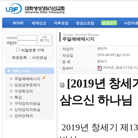
|
HOME
|
세계선교
|
각부모임
|
경성소모임
|
성경연구
|
사진자
Sunday Worship Message
주일예배메시지
ㆍ
작성자
관리자
비밀번호 기억
ㆍ
작성일
2019-06-09 (일) 13:01
회원등록
｜
비번분실
ㆍ
분 류
창세기
2019년_창세기13강-1(
ㆍ
첨부#1
Bible Study
주일예배메시지
[2019년 창
성경공부문제지
수양회강의
삼으신 하나님
특강
구약강의자료실
신약강의자료실
강의안책자
2019년