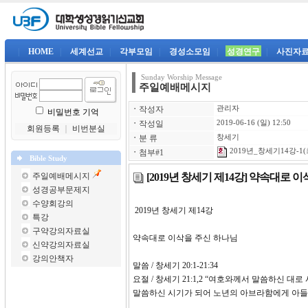
|
HOME
|
세계선교
|
각부모임
|
경성소모임
|
성경연구
|
사진자
Sunday Worship Message
주일예배메시지
ㆍ
작성자
관리자
비밀번호 기억
ㆍ
작성일
2019-06-16 (일) 12:50
회원등록
｜
비번분실
ㆍ
분 류
창세기
2019년_창세기14강-1(
ㆍ
첨부#1
Bible Study
[2019년 창세기 제14강] 약속대로 
주일예배메시지
성경공부문제지
수양회강의
2019년 창세기 제14
특강
구약강의자료실
약속대로 이삭을 주신 하나님
신약강의자료실
강의안책자
말씀 / 창세기 20:1-21:34
요절 / 창세기 21:1,2 “여호와께서 말씀하신
말씀하신 시기가 되어 노년의 아브라함에게 아들