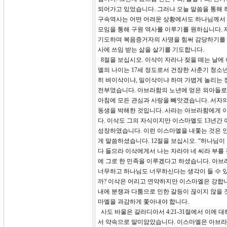
되어가고 있었습니다. 그러나 오늘 말씀을 통해 
구속역사는 어떤 어려운 상황에서도 하나님께서 
모임을 통해 구원 역사를 이루기를 원하십니다.
기도하며 복음증거자의 사명을 힘써 감당하기를 
사에 쓰임 받는 삶을 살기를 기도합니다.
8절을 보십시오. 이삭이 자라나 젖을 떼는 날에 
엘의 나이는 17세 정도로서 건장한 사춘기 청소
히 벼이삭이냐, 밀이삭이냐 하며 가볍게 놀리는
전부였습니다. 아브라함의 노년에 얻은 외아들로
아침에 모든 관심과 사랑을 빼앗겼습니다. 서자
동생을 박해한 것입니다. 사라는 아브라함에게 
다. 이삭도 그의 자식이지만 이스마엘도 13년
성장하였습니다. 이런 이스마엘을 내쫓는 것은 
게 말씀하셨습니다. 12절을 보십시오. “하나님
다 들으라 이삭에게서 나는 자라야 네 씨라 부를
에 그로 한 민족을 이루겠다고 하셨습니다. 아
너무하고 하나님도 너무하신다는 생각이 들 수 있
까? 이삭은 어리고 연약하지만 이스마엘은 강합니
내에 분쟁과 다툼으로 인한 갈등이 끊이지 않을 
마엘을 과감하게 쫓아내야 합니다.
사도 바울은 갈라디아서 4:21-31절에서 이에 
서 약속으로 말미암았습니다. 이스마엘은 아브라