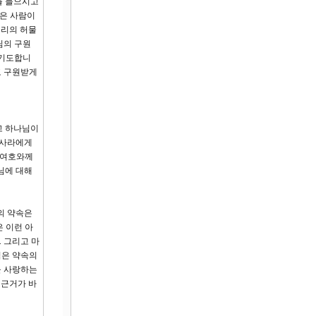
를 들으시고
같은 사람이
우리의 허물
님의 구원
 기도합니
고 구원받게
고 하나님이
 사라에게
‘여호와께
님에 대해
의 약속은
 이런 아
 그리고 마
님은 약속의
을 사랑하는
 근거가 바