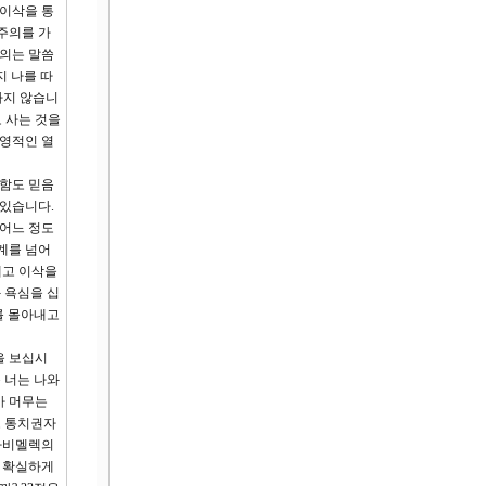
 이삭을 통
주의를 가
주의는 말씀
지 나를 따
하지 않습니
 사는 것을
 영적인 열
함도 믿음
 있습니다.
 어느 정도
계를 넘어
내고 이삭을
 욕심을 십
를 몰아내고
을 보십시
 너는 나와
가 머무는
고 통치권자
 아비멜렉의
도 확실하게