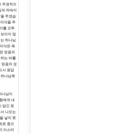
고 주권적으
님의 약속이
삭을 주셨습
 이삭을 주
이를 꼬투
 보이지 않
기는 하나님
 이삭은 육
함은 믿음의
도하는 바를
 믿음의 성
드시 응답
가 하나님께
 하나님이
라함에게 내
 담긴 웃
에서 나오는
을 낳지 못
죄로 종으
지 이스마