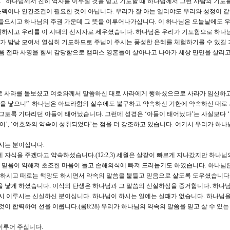
” 하나님께서 친히 역사를 이루실 것을 믿고 기도할 때 하나님께서 그런 사람의 기도
펙이나 인간조건이 필요한 것이 아닙니다. 우리가 잘 아는 엘리야도 우리와 성정이 
서 들으시고 하나님의 주권 가운데 그 뜻을 이루어나가십니다. 이 하나님은 오늘날에도 
원하시고 우리를 이 시대의 선지자로 세우셨습니다. 하나님은 우리가 기도함으로 하나
가 밤낮 모여서 열심히 기도하므로 주님이 주시는 풍성한 은혜를 체험하기를 수 있길
복음 전파 사명을 힘써 감당함으로 캠퍼스 영혼들이 살아나고 나아가 세상 만민을 살리
 대로 사라를 돌보셨고 여호와께서 말씀하신 대로 사라에게 행하셨으므로 사라가 임신하
을 낳으니” 하나님은 아브라함의 실수에도 불구하고 약속하신 기한에 약속하신 대로
에 그토록 기다리던 아들이 태어났습니다. 그런데 성경은 ‘아들이 태어났다’는 사실보다 
어’, ‘여호와의 약속이 성취되었다’는 점을 더 강조하고 있습니다. 여기서 우리가 하나
하시는 분이십니다.
 자식을 주겠다고 약속하셨습니다.(12:2,3) 세월은 살같이 빠르게 지나갔지만 하나님
 믿음이 약해져 초조한 마음이 들고 손해의식에 빠져 드러눕기도 하였습니다. 하나님은
하시고 때로는 책망도 하시면서 약속의 말씀을 붙들고 믿음으로 살도록 도우셨습니다.
삭을 낳게 하셨습니다. 이삭의 탄생은 하나님과 그 말씀의 신실하심을 증거합니다. 하나
드시 이루시는 신실하신 분이십니다. 하나님이 하시는 일에는 실패가 없습니다. 하나님
이 합력하여 선을 이룹니다.(롬8:28) 우리가 하나님의 약속의 말씀을 믿고 살 수 있는
이루어 주십니다.