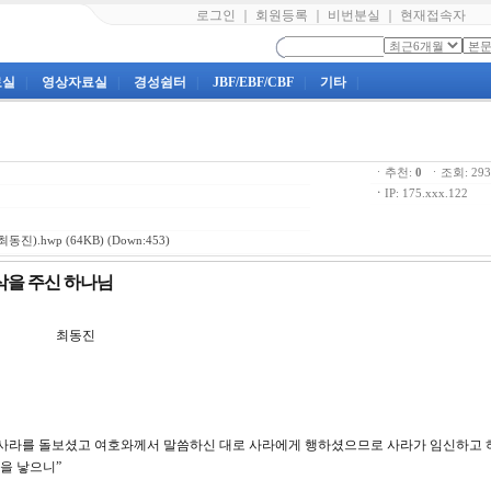
로그인
｜
회원등록
｜
비번분실
｜
현재접속자
료실
|
영상자료실
|
경성쉼터
|
JBF/EBF/CBF
|
기타
|
ㆍ추천:
0
ㆍ조회: 2
ㆍ
IP: 175.xxx.122
최동진).hwp
(64KB) (Down:453)
이삭을 주신 하나님
강 최동진
 대로 사라를 돌보셨고 여호와께서 말씀하신 대로 사라에게 행하셨으므로 사라가 임신하고
을 낳으니”