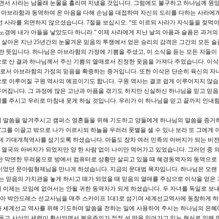
보면서 사라는 남몰래 눈물을 흘리며 지냈을 것입니다. 그럼에도 불구하고 하나님께 원
2), 아브라함과 동역하여 온 마음을 다해 손님을 대접하며 자신의 도리를 다하는 사라에
런 사라를 외면하지 않으셨습니다. 7절을 보십시오. “또 이르되 사라가 자식들을 젖먹
에 내가 아들을 낳았도다 하니라.” 이제 사라에게 지난 날의 아픔과 슬픔은 과거의
살아온 지난 25년간의 눈물겨운 믿음의 투쟁에서 얻은 승리의 감격은 그간의 모든 슬
란 뜻입니다. 하나님은 아브라함의 가정에 기쁨을 주셨고, 이 소식을 듣는 모든 자들이
로 산 결과 하나님께서 주신 기쁨의 열매로서 진정한 웃음을 가져다 주었습니다. 이
로서 아브라함의 가정의 믿음을 확증하는 증거입니다. 또한 이삭은 단순히 육신의 자
로 이루어질 구원 역사의 예표이기도 합니다. 구원 역사는 결코 쉽게 이루어지지 않습
어집니다. 그 과정에 많은 고난과 아픔을 겪기도 하지만 신실하신 하나님을 믿고 믿음
를 주시고 우리로 마침내 웃게 하실 것입니다. 우리가 이 하나님을 믿고 끝까지 인내
 말씀을 맡겨주시고 캠퍼스 영혼들을 위해 기도하고 양들에게 하나님의 말씀을 증거
“그를 이끌고 밖으로 나가 이르시되 하늘을 우러러 뭇별을 셀 수 있나 보라 또 그에게 
데 가대개척역사를 섬기도록 하셨습니다. 아들도 장차 여러 민족의 아버지가 되는 비전
열국의 아버지가 되었지만 양 한 사람 없이 나이만 먹어가고 있었습니다. 그러던 중 
한 막연한 두려움으로 방에서 컴퓨터로 상황만 살피고 있을 때 혜경동역자의 동역으로
이었던 문아림형제님을 만나게 하셨습니다. 지금의 문대범 목자입니다. 하나님은 오랜 
하는 믿음의 가치관을 놓게 하시고 때가 되었을 때 믿음의 열매를 주심으로 이삭을 얻은 
 이제는 모임에 없어서는 안될 귀한 동역자가 되게 하셨습니다. 두 자녀를 독일로 보
비아 박안드레스 선교사님을 매주 스카이프 1대1로 섬기며 세계선교역사에 동참하게 
와 세계선교 역사를 위해 기도하며 말씀을 전하는 일에 사용하여 주시는 하나님의 은혜
기독교 사상의 세력이 확산되면서 복음주의가 점점 설 땅을 잃어가고 있는 현실로 인해 