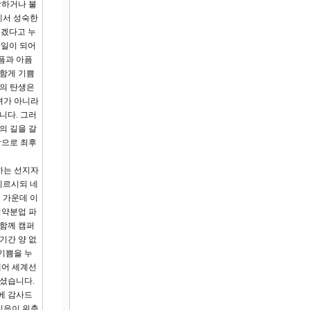
망하거나 불
게서 성숙한
이겠다고 누
 일이 되어
픔과 아픔
 함게 기쁨
삭의 탄생은
녀가 아니라
니다. 그러
의 길을 갈
함으로 최후
하는 선지자
이르시되 네
 가운데 이
의약분업 파
 함께 캠퍼
기간 양 없
기쁨을 누
내어 세계선
하셨습니다.
에 감사드
믿음이 위축