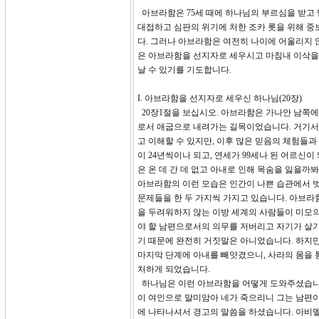
아브라함은 75세 때에 하나님의 부르심을 받고 
대접하고 심판의 위기에 처한 조카 롯을 위해 
다. 그러나 아브라함은 여전히 나이에 어울리지 
은 아브라함을 선지자로 세우시고 마침내 이삭을
날 수 있기를 기도합니다.
I. 아브라함을 선지자로 세우신 하나님(20장)
20장1절을 보십시오. 아브라함은 가나안 남쪽에
로서 애굽으로 내려가는 길목이었습니다. 거기서 
고 이해할 수 있지만, 이후 많은 믿음의 체험들
이 24년씩이나 되고, 연세가 99세나 된 어르신
은 온 데 간 데 없고 아내로 인해 목숨을 잃을
아브라함의 이런 모습은 인간이 나쁜 습관에서 벗
문제들을 한 두 가지씩 가지고 있습니다. 아브
을 두려워하지 않는 이방 세계의 사람들이 미모의
야 할 남편으로서의 의무를 저버리고 자기가 살
기 때문에 완전히 거짓말은 아니었습니다. 하지만
마지막 단계에 아내를 빼앗겼으니, 사라의 몸을
처하게 되었습니다.
하나님은 이런 아브라함을 어떻게 도와주셨습니까
이 여인으로 말미암아 네가 죽으리니 그는 남편이
에 나타나셔서 경고의 말씀을 하셨습니다. 아비멜