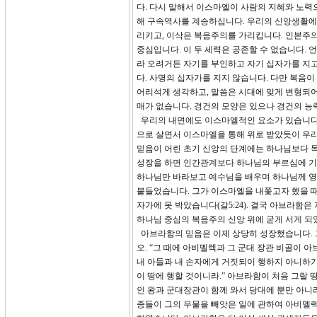
다. 다시 말해서 이스마엘이 사람의 지혜와 노력
해 구속역사를 계승하십니다. 우리의 신앙생활에
리키고, 이삭은 복음주의를 가리킵니다. 인본주의
중심입니다. 이 두 세력은 공존할 수 없습니다.
라 오려거든 자기를 부인하고 자기 십자가를 지고
다. 사명의 십자가를 지지 않습니다. 다만 복음
어리석게 생각하고, 말씀은 시대에 맞게 변형되어
매가 없습니다. 경건의 모양은 있으나 경건의 능
우리의 내면에도 이스마엘적인 요소가 있습니다.
으로 살면서 이스마엘을 통해 위로 받았듯이 우리
믿음이 어린 초기 신앙의 단계에는 하나님보다 목
성장을 하면 인간관계보다 하나님의 부르심에 기
하나님만 바라보고 예수님을 배우며 하나님께 영
붙들었습니다. 그가 이스마엘을 내쫓고자 했을 때
자가에 못 박았습니다(갈5:24). 결국 아브라함
하나님 중심의 복음주의 신앙 위에 굳게 서게 되었
아브라함의 믿음은 이제 상당히 성장했습니다. 그
오. “그 때에 아비멜렉과 그 군대 장관 비골이 
내 아들과 내 손자에게 거짓되이 행하지 아니하기
이 땅에 행할 것이니라.” 아브라함이 처음 그랄 
인 왕과 군대장관이 함께 와서 당대에 뿐만 아니
종들이 그의 우물을 빼앗은 일에 관하여 아비멜렉