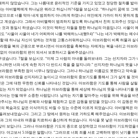
대하지 않았습니다. 그는 나름대로 윤리적인 기준을 가지고 있었고 정당한 절차를 밟
는 아비멜렉에게 하나님은 뭐라고 하십니까? 6절을 보십시오. “하나님이 꿈에 또 그
알았으므로 너를 막아 내게 범죄하지 아니하게 하였나니 여인에게 가까이 하지 못하게 함
알고 계셨습니다. 그래서 아비멜렉이 범죄하지 말도록 하나님께서 친히 도와주신 것입니
 것과 동일시 하셨습니다. 이것이 택하신 자들을 향한 하나님의 마음입니다. 사울이 
“사울아 사울아 네가 어찌하여 나를 박해하느냐(행9:4)” “나는 네가 박해하는 예수라(
할 때 하나님 자신이 당하는 것처럼 고통스러워하십니다. 아브라함이 비록 허물과 실
라함을 복의 근원으로 부르시면서 아브라함을 축복하는 자에게는 복을 내리고 아브라
없이 아브라함의 편이 되셔서 보호하시고 돌봐주셨습니다.
습니다. 7절을 보십시오. “이제 그 사람의 아내를 돌려보내라. 그는 선지자라 그가 
니하면 너와 네게 속한 자가 다 반드시 죽을 줄 알지니라.” 선지자란 하나님의 뜻을 
아브라함은 부족한 점이 너무나 많았습니다. 그러나 하나님은 이름값도 못한다고 약속을
려 아브라함을 선지자라고 높이시고 아브라함의 중보기도를 통해서 그가 살게 될 것
은 그에 대한 무한한 신뢰를 나타내신 것입니다. 아브라함은 기도를 통해 사람을 살릴
 있는 자가 되었습니다. 하나님은 아브라함을 통해 세상에 하나님의 뜻을 나타내기를
없어서는 안될 매우 소중한 사람입니다. 남자는 자기를 알아주는 사람을 위해 목숨을 바
주시는 하나님의 은혜와 사랑을 체험하고 깊은 감동을 받았을 것입니다. 이 감동은 
신의 목숨과도 같은 이삭까지도 바칠 수 있는 수준에 이르게 되었습니다. 아비멜렉은 
 돌려보내었습니다. 그리고 그 땅에서 원하는 대로 거하도록 해주었습니다. 아브라함
과 그의 아내와 여종을 치료하사 출산하게 하셨습니다. 자식을 못 낳은 아브라함이 다
것같이 보입니다. 그러나 아브라함은 기도의 종으로 성장하였고 아브라함이 기도하였을 
. 야고보서 5:16절은 말합니다. “그러므로 너희 죄를 서로 고백하며 병이 낫기를 위