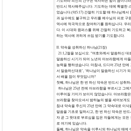
기도하라 의인의 간구는 역사하는 힘이 큼이니라.
반드시 역사해주십니다. 기도하는 데에 특별한 스
었습니다.(약5:17) 간절히 기도할 때 하나님께
과 실수에도 불구하고 우리를 예수님의 피로 구
역사에 적극적으로 참여하기를 원하십니다. 우리
다. 이 시대와 캠퍼스를 위해 간절히 기도하고 
하는 역사에 귀하게 쓰임 받기를 기도합니다.
II. 약속을 성취하신 하나님(21장)
21:1,2절을 보십시오. “여호와께서 말씀하신
말씀하신 시기가 되어 노년의 아브라함에게 아들
능력을 행하셨습니다. 마침내, 드디어 25년 만
서 말씀하신대로’, ‘하나님이 말씀하신 시기가 되
서 배울 점이 무엇입니까?
첫째, 하나님은 한 번 하신 약속은 반드시 성취
하나님은 25년 전에 아브라함을 부르시고 그에게
이루어질 기미가 보이지 않았습니다. 아브라함은
브라함을 찾아오셔서 밤하늘의 별을 세어보게도 
침내 약속을 주신지 25년 만에 그 약속대로 이
말씀을 기초로 일하시고, 한 번 하신 약속은 반
자 곧 그 뜻대로 부르심을 입은 자들에게는 모든 것
로 여기에 있습니다.
둘째, 하나님은 약속을 이루시되 하나님의 때에 