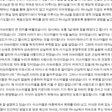
하나님은 한 번 하신 약속은 반드시 이루시는 분이심을 다시 한 번 깨닫게 되었습니다.
택하신 자들을 통해 끊어지지 않고 지금까지 이어져왔습니다. 하나님은 지금도 부족한
 제가 현실 앞에 절망하기보다 약속을 이루시는 하나님을 믿음으로 영적 안일을 회개하
기도합니다. 복음신앙의 뿌리를 굳게 내리고 하나님과 영원토록 동행하며 생명을 낳고
아브라함이 큰 잔치를 베풀었습니다. 당시에는 보통 3살 때에 젖을 떼었다고 합니다. 이
년이었습니다. 그런데 사라가 보니 이스마엘이 이삭을 놀리는 것이었습니다. 놀린다는 
 정도가 아니고 멸시하고 핍박하는 것을 의미합니다. 이삭이 태어나기 전 이스마엘은 
서 아브라함의 사랑을 독차지하며 부족함 없는 삶을 살았습니다. 그런데 이삭이 태어
의 신세로 전락하여 상속권마저 상실하게 되자 시기심과 운명주의로 인한 슬픔에 사로
이를 알리며 이스마엘을 내쫓으라고 하였습니다. 이에 아브라함은 깊은 근심에 빠지게
간 아버지의 기쁨을 누리게 해줬던 사랑스런 자식이었습니다. 이스마엘은 어느덧 건장한
인간적으로 차마 못할 짓이었습니다. 아브라함의 고민이 커져가고 있을 때 하나님께서
이 아브라함에게 이르시되 네 아이나 네 여종으로 말미암아 근심하지 말고 사라가 네게 
 것임이니라.” 하나님은 사라의 손을 들어주셨습니다. 그러나 이스마엘도 아브라함의 
브라함은 하나님의 말씀에 순종하여 하갈과 이스마엘을 내보냈습니다. 이 부분을 읽다보
습니다. 왜 이삭과 이스마엘을 함께 키울 수 없단 말입니까? 왜 사랑으로 다 품지 못
다. 이삭과 이스마엘을 함께 키운다면 이삭이 기가 죽어 잘 자라지 못할 것이고 이로 
것이 분명했습니다. 이삭이 성장하기 위해서는 절대적인 보호가 필요합니다. 이를 위
대해 잘 설명하고 있습니다. 이스마엘은 여종에게서 육체를 따라 났고, 이삭은 자유 있는
함이 인간적인 방법으로 얻은 육신의 자녀요, 이삭은 하나님께서 약속으로 주신 약속