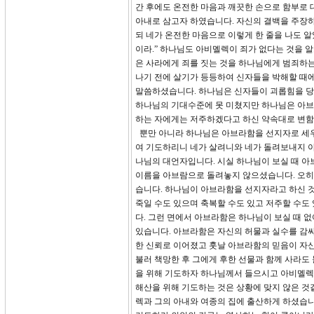
간 후에도 온전한 마음과 깨끗한 손으로 함부로 
아내로 삼고자 하였습니다. 자신의 결백을 주장하
되 네가 온전한 마음으로 이렇게 한 줄을 나도 
이라.” 하나님도 아비멜렉이 죄가 없다는 것을 
은 사라에게 죄를 짓는 것을 하나님에게 범죄하는
나기 전에 살기가 등등하여 신자들을 박해할 때에도 
말씀하셨습니다. 하나님은 신자들이 괴롭힘을 당
하나님의 기대수준에 못 미쳤지만 하나님은 아브
하는 자에게는 저주하겠다고 하신 약속대로 변함
뿐만 아니라 하나님은 아브라함을 선지자로 세우셨
여 기도하리니 네가 살려니와 네가 돌려보내지 아
나님의 대언자입니다. 시실 하나님이 보실 때 
이름을 아브람으로 돌려놓지 않으셨습니다. 오히
습니다. 하나님이 아브라함을 선지자라고 하신 것
죽일 수도 있으며 축복할 수도 있고 저주할 수도
다. 그런 면에서 아브라함은 하나님이 보실 때 
있습니다. 아브라함은 자신의 허물과 실수를 감싸
한 신뢰로 이어졌고 훗날 아브라함의 믿음이 자
불러 책망한 후 그에게 후한 선물과 함께 사라도
을 위해 기도하자 하나님께서 들으시고 아비멜렉
해산을 위해 기도하는 것은 상황에 맞지 않은 
렉과 그의 아내와 여종의 집에 출산하게 하셨습니다