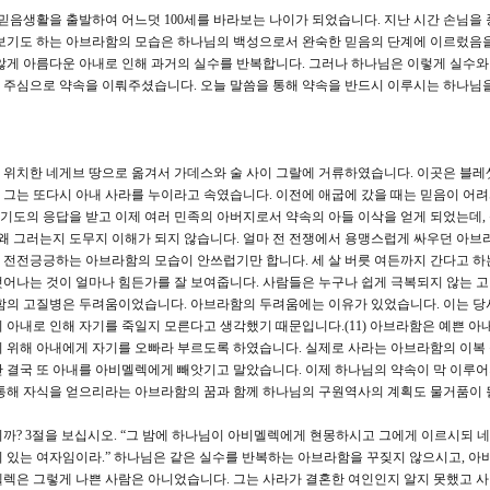
믿음생활을 출발하여 어느덧 100세를 바라보는 나이가 되었습니다. 지난 시간 손님을
중보기도 하는 아브라함의 모습은 하나님의 백성으로서 완숙한 믿음의 단계에 이르렀음
않게 아름다운 아내로 인해 과거의 실수를 반복합니다. 그러나 하나님은 이렇게 실수와
 주심으로 약속을 이뤄주셨습니다. 오늘 말씀을 통해 약속을 반드시 이루시는 하나님을
 위치한 네게브 땅으로 옮겨서 가데스와 술 사이 그랄에 거류하였습니다. 이곳은 블레
그는 또다시 아내 사라를 누이라고 속였습니다. 이전에 애굽에 갔을 때는 믿음이 어
과 기도의 응답을 받고 이제 여러 민족의 아버지로서 약속의 아들 이삭을 얻게 되었는데,
이 왜 그러는지 도무지 이해가 되지 않습니다. 얼마 전 전쟁에서 용맹스럽게 싸우던 아브
까봐 전전긍긍하는 아브라함의 모습이 안쓰럽기만 합니다. 세 살 버릇 여든까지 간다고 하
어나는 것이 얼마나 힘든가를 잘 보여줍니다. 사람들은 누구나 쉽게 극복되지 않는 
라함의 고질병은 두려움이었습니다. 아브라함의 두려움에는 이유가 있었습니다. 이는 당
 아내로 인해 자기를 죽일지 모른다고 생각했기 때문입니다.(11) 아브라함은 예쁜 아
기 위해 아내에게 자기를 오빠라 부르도록 하였습니다. 실제로 사라는 아브라함의 이복
 결국 또 아내를 아비멜렉에게 빼앗기고 말았습니다. 이제 하나님의 약속이 막 이루
 통해 자식을 얻으리라는 아브라함의 꿈과 함께 하나님의 구원역사의 계획도 물거품이 
? 3절을 보십시오. “그 밤에 하나님이 아비멜렉에게 현몽하시고 그에게 이르시되 
 있는 여자임이라.” 하나님은 같은 실수를 반복하는 아브라함을 꾸짖지 않으시고, 아
렉은 그렇게 나쁜 사람은 아니었습니다. 그는 사라가 결혼한 여인인지 알지 못했고 