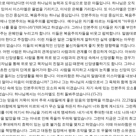
으로 태어났다면 이삭은 하나님의 능력과 도우심으로 얻은 아들입니다. 하나님은 오직
 있어서 이스마엘은 율법을 기리키고, 이삭은 은혜를 가리킵니다. 또 이스마엘은 인본
는 인간 중심이요, 복음주의는 하나님 중심입니다. 인본주의는 이성 중심이요, 복음
 언제나 인본주의는 복음주의를 핍박합니다. 예수님은 자기를 따르는 자들에게 “아무든
 나를 좇을 것이니라”(막8:34)고 하셨습니다. 그러나 인본주의 신자들은 자기를 부인
이 주는 은혜만을 누리고자 합니다. 이들은 복음주의자들을 비웃고 핍박합니다. 말씀대로
야 한다고 주장합니다. 이런 자들은 말은 그럴듯하게 잘하지만 실제 생활에는 아무런
력이 없습니다. 이들의 비복음적인 신앙은 불신자들에게 좋지 못한 영향력을 끼칩니다.
 어떤 사람은 하나님과의 관계성보다 사람과의 관계를 더 중요하게 여깁니다. 아브라
의 신앙생활도 사람을 통해 위로 받고 사람과의 관계성 속에서 신앙생활 하는 경우가
자님을 통해 위로 받고 목자님의 친절과 섬김 때문에 신앙생활하기도 합니다. 그러나
초한 신앙의 단계로 들어가야 합니다. 사람을 의지하고 사람의 눈치를 보는 신앙의 단
광 돌리는 신앙생활을 해야 합니다. 아브라함은 하나님의 말씀대로 이스마엘을 내보
 얼마나 마음이 아팠겠습니까? 그러나 그는 하나님의 사람으로서 그 육체와 함께 정과
은 자신 속에 있는 인본주의적인 요소와 싸워 이겼습니다. 자기 속에 있는 인본주의 요소
습니다. 하나님께서는 이스마엘도 친히 돌봐주셨습니다.(15-21)
는 믿음의 거목이 되어 주위 사람들에게 좋은 믿음의 영향력을 끼쳤습니다. 22,23절
아브라함에게 말하여 이르되 네가 무슨 일을 하든지 하나님이 너와 함께 계시도다. 그런즉
를 이제 여기서 하나님을 가리켜 내게 맹세하라. 내가 네게 후대한 대로 너도 나와 네
땅을 밟았을 때 그는 아내로 인해 죽을까 두려워 떨었습니다. 그런데 지금은 그곳의 최
라 후대에까지 효력이 있는 상호 불가침 조약을 맺자고 하였습니다. 이때 아브라함은
을 책망했습니다. 그리고 대등한 입장에서 평화 조약을 맺고 또 우물에 대한 소유권