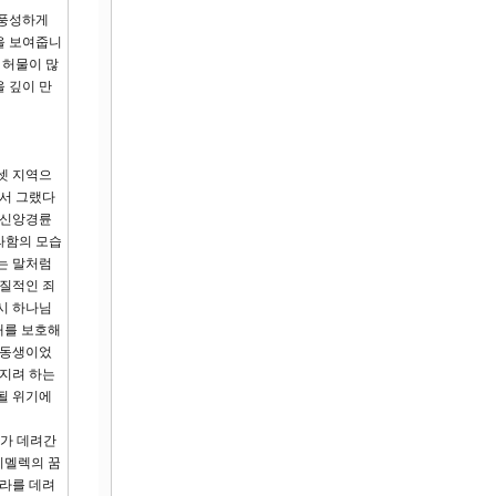
 풍성하게
을 보여줍니
 허물이 많
 깊이 만
셋 지역으
려서 그랬다
 신앙경륜
라함의 모습
는 말처럼
고질적인 죄
시 하나님
내를 보호해
 동생이었
어지려 하는
될 위기에
네가 데려간
비멜렉의 꿈
사라를 데려