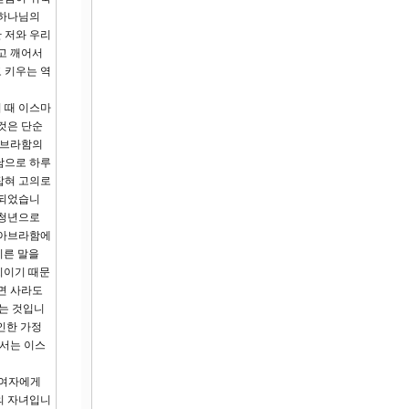
 하나님의
 저와 우리
고 깨어서
 키우는 역
 때 이스마
것은 단순
아브라함의
남으로 하루
잡혀 고의로
 되었습니
 청년으로
 아브라함에
이른 말을
씨이기 때문
면 사라도
하는 것입니
인한 가정
해서는 이스
 여자에게
의 자녀입니