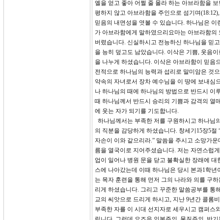
엘을 얻고 좋아 어쩔 줄 몰라 하는 아브라함을 
평하지 않고 아브라함을 주인으로 섬기며(18:1
믿음의 내면성을 엿볼 수 있습니다. 하나님은 이
가 아브라함에게 말하였으리요마는 아브라함의 노경
버렸습니다. 신실하시고 전능하신 하나님을 믿고 
을 능히 덮고도 남았습니다. 이삭은 기쁨, 웃음이
을 나누게 하셨습니다. 이삭은 아브라함이 믿음으
전적으로 하나님의 능력과 섭리로 말미암은 것으
약속의 자녀로서 장차 예수님을 이 땅에 보내심으
나 하나님의 때에 하나님의 방법으로 반드시 이루
때 하나님께서 반드시 승리의 기쁨과 감격의 열매
에 웃는 자가 되기를 기도합니다.
하나님께서는 부족한 저를 구원하시고 하나님의
의 직분을 감당하게 하셨습니다. 창세기15장5절 
자손이 이와 같으리라.” 말씀을 주시고 소망가운
름을 열국이로 지어주셨습니다. 저는 자연스럽게 
업이 일어나 병원 문을 닫고 불확실한 장래에 대
스에 나아갔는데 이때 하나님은 당시 본과1학년
는 목자 훈련을 통해 먼저 그의 나라와 의를 구
리게 하셨습니다. 그리고 꾸준한 말씀공부를 통해
교의 씨앗으로 드리게 하시고, 지난 9년간 콜롬
부족한 자를 이 시대 선지자로 세우시고 캠퍼스
립니다. 그런데 요즈음 인본주의, 물질주의, 반