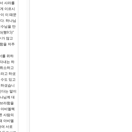
아서 사라를
에게 이르시
이 이 때문
다. 하나님
예수님을 만
행9:5)”
수가 많고
함을 저주
너를 위하
나타내는 하
 취소하고
이라고 하셨
 수도 있고
 원하셨습니
친다는 말이
하나님께 대
아브라함을
이 아비멜렉
른 사람의
때 아비멜
하여 서로