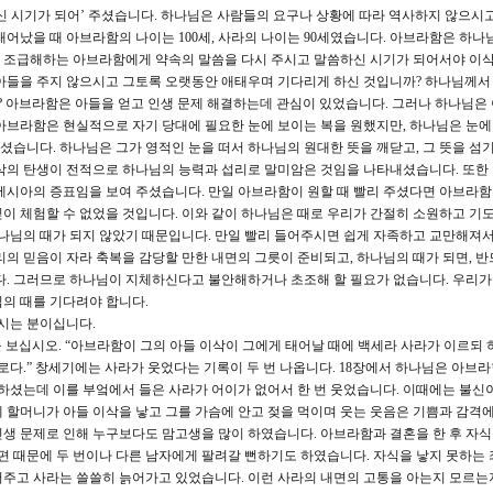
 시기가 되어’ 주셨습니다. 하나님은 사람들의 요구나 상황에 따라 역사하지 않으시
태어났을 때 아브라함의 나이는 100세, 사라의 나이는 90세였습니다. 아브라함은 하나
 조급해하는 아브라함에게 약속의 말씀을 다시 주시고 말씀하신 시기가 되어서야 이
아들을 주지 않으시고 그토록 오랫동안 애태우며 기다리게 하신 것입니까? 하나님께서
 아브라함은 아들을 얻고 인생 문제 해결하는데 관심이 있었습니다. 그러나 하나님은 
아브라함은 현실적으로 자기 당대에 필요한 눈에 보이는 복을 원했지만, 하나님은 눈에
하셨습니다. 하나님은 그가 영적인 눈을 떠서 하나님의 원대한 뜻을 깨닫고, 그 뜻을 섬
삭의 탄생이 전적으로 하나님의 능력과 섭리로 말미암은 것임을 나타내셨습니다. 또한
메시아의 증표임을 보여 주셨습니다. 만일 아브라함이 원할 때 빨리 주셨다면 아브라
이 체험할 수 없었을 것입니다. 이와 같이 하나님은 때로 우리가 간절히 소원하고 기
하나님의 때가 되지 않았기 때문입니다. 만일 빨리 들어주시면 쉽게 자족하고 교만해져서
리의 믿음이 자라 축복을 감당할 만한 내면의 그릇이 준비되고, 하나님의 때가 되면, 반
다. 그러므로 하나님이 지체하신다고 불안해하거나 초조해 할 필요가 없습니다. 우리
의 때를 기다려야 합니다.
하시는 분이십니다.
을 보십시오. “아브라함이 그의 아들 이삭이 그에게 태어날 때에 백세라 사라가 이르되
로다.” 창세기에는 사라가 웃었다는 기록이 두 번 나옵니다. 18장에서 하나님은 아브
씀하셨는데 이를 부엌에서 들은 사라가 어이가 없어서 한 번 웃었습니다. 이때에는 불신이
세 할머니가 아들 이삭을 낳고 그를 가슴에 안고 젖을 먹이며 웃는 웃음은 기쁨과 감격
생 문제로 인해 누구보다도 맘고생을 많이 하였습니다. 아브라함과 결혼을 한 후 자식
남편 때문에 두 번이나 다른 남자에게 팔려갈 뻔하기도 하였습니다. 자식을 낳지 못하는 
어주고 사라는 쓸쓸히 늙어가고 있었습니다. 이런 사라의 내면의 고통을 아는지 모르는