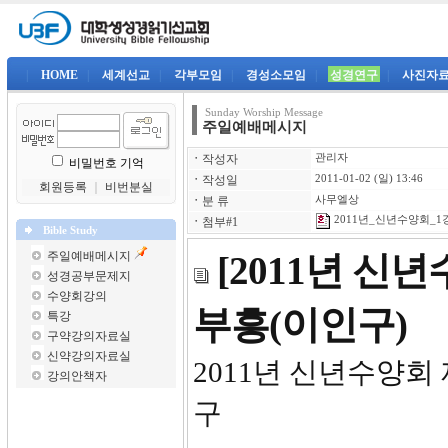
|
HOME
|
세계선교
|
각부모임
|
경성소모임
|
성경연구
|
사진자
Sunday Worship Message
주일예배메시지
ㆍ
작성자
관리자
비밀번호 기억
ㆍ
작성일
2011-01-02 (일) 13:46
회원등록
｜
비번분실
ㆍ
분 류
사무엘상
2011년_신년수양회_1강
ㆍ
첨부#1
Bible Study
주일예배메시지
[2011년 신
성경공부문제지
수양회강의
부흥(이인구)
특강
구약강의자료실
신약강의자료실
2011년 
강의안책자
구