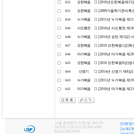
요한복음
[2010년요한복음제13
652
요한복음
[2009가을학기준비특강
651
누가복음
[2011년 누가복음 제
650
사도행전
[2016년 사도행전 제
649
누가복음
[2014년 성탄 제3강
648
요한복음
[2010 요한복음1강]
647
마가복음
[2018년 마가복음 제
646
요한복음
[2010 요한복음9강]생
645
신명기
[2014년 신명기 제8강
644
누가복음
[2011년 누가복음 제1
643
마가복음
[2018년 마가복음 제2
642
서울 동대문구 이문2동 264-231
[UBF한
Tel:070-7119-3521,02-968-4586
[뉴욕UB
Fax:02-965-8594