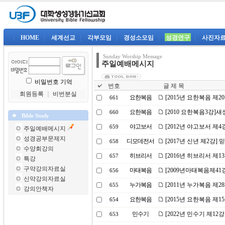
|
HOME
|
세계선교
|
각부모임
|
경성소모임
|
성경연구
|
사진자
Sunday Worship Message
주일예배메시지
비밀번호 기억
번호
글 제 목
회원등록
｜
비번분실
요한복음
[2015년 요한복음 제
661
요한복음
[2010 요한복음3강]
660
Bible Study
야고보서
[2012년 야고보서 제
659
주일예배메시지
성경공부문제지
디모데전서
[2017년 신년 제2강]
658
수양회강의
히브리서
[2016년 히브리서 제
657
특강
구약강의자료실
마태복음
[2009년마태복음제4
656
신약강의자료실
누가복음
[2011년 누가복음 제
655
강의안책자
요한복음
[2015년 요한복음 제
654
민수기
[2022년 민수기 제1
653