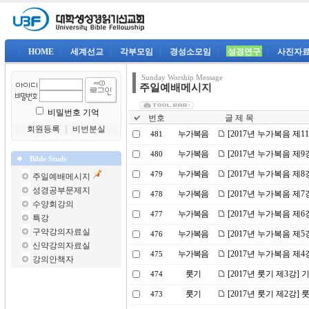
|
HOME
|
세계선교
|
각부모임
|
경성소모임
|
성경연구
|
사진자
Sunday Worship Message
주일예배메시지
비밀번호 기억
번호
글 제 목
회원등록
｜
비번분실
누가복음
[2017년 누가복음 제
481
누가복음
[2017년 누가복음 제
480
Bible Study
누가복음
[2017년 누가복음 제
479
주일예배메시지
성경공부문제지
누가복음
[2017년 누가복음 제
478
수양회강의
누가복음
[2017년 누가복음 제
477
특강
구약강의자료실
누가복음
[2017년 누가복음 제5
476
신약강의자료실
누가복음
[2017년 누가복음 제
475
강의안책자
룻기
[2017년 룻기 제3강]
474
룻기
[2017년 룻기 제2강
473