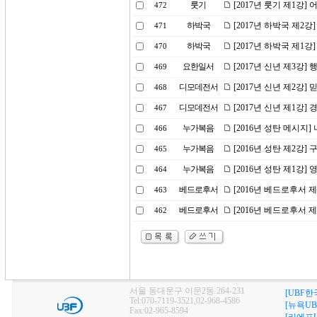
룻기
[2017년 룻기 제1강
472
하박국
[2017년 하박국 제2
471
하박국
[2017년 하박국 제1
470
요한일서
[2017년 신년 제3강
469
디모데전서
[2017년 신년 제2강
468
디모데전서
[2017년 신년 제1강
467
누가복음
[2016년 성탄 메시지
466
누가복음
[2016년 성탄 제2강]
465
누가복음
[2016년 성탄 제1강]
464
베드로후서
[2016년 베드로후서 
463
베드로후서
[2016년 베드로후서 
462
서울 동대문구 이문2동 264-231
[UBF한
Tel:070-7119-3521,02-968-4586
[뉴욕UB
Fax:02-965-8594