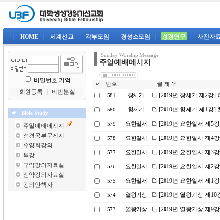
|
HOME
|
세계선교
|
각부모임
|
경성소모임
|
성경연구
|
사진자
Sunday Worship Message
주일예배메시지
비밀번호 기억
번호
글 제 목
회원등록
｜
비번분실
창세기
[2019년 창세기 제2강
581
창세기
[2019년 창세기 제1강
580
Bible Study
요한일서
[2019년 요한일서 제5
579
주일예배메시지
성경공부문제지
요한일서
[2019년 요한일서 제
578
수양회강의
요한일서
[2019년 요한일서 제
577
특강
구약강의자료실
요한일서
[2019년 요한일서 제2
576
신약강의자료실
요한일서
[2019년 요한일서 제1
575
강의안책자
열왕기상
[2019년 열왕기상 제1
574
열왕기상
[2019년 열왕기상 제9
573