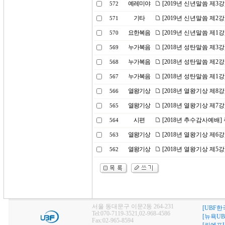
예레미야
[2019년 신년말씀 제3
572
기타
[2019년 신년말씀 제2
571
요한복음
[2019년 신년말씀 제1
570
누가복음
[2018년 성탄말씀 제
569
누가복음
[2018년 성탄말씀 제2
568
누가복음
[2018년 성탄말씀 제1
567
열왕기상
[2018년 열왕기상 제8
566
열왕기상
[2018년 열왕기상 제7
565
시편
[2018년 추수감사예배
564
열왕기상
[2018년 열왕기상 제6
563
열왕기상
[2018년 열왕기상 제5
562
서울 동대문구 이문2동 264-231
[UBF한
Tel:070-7119-3521,02-968-4586
[뉴욕UB
Fax:02-965-8594