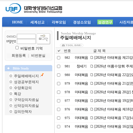
|
HOME
|
세계선교
|
각부모임
|
경성소모임
|
성경연구
|
사진자
Sunday Worship Message
주일예배메시지
비밀번호 기억
번호
글 제 목
회원등록
｜
비번분실
마태복음
[2026년 마태복음 제23
982
창세기
[2026년 여름수양회 주
981
Bible Study
마태복음
[2026년 마태복음 22
980
주일예배메시지
성경공부문제지
마태복음
[2026년 마태복음 21강]
979
수양회강의
마태복음
[2026년 마태복음 20강] 
978
특강
구약강의자료실
마태복음
[2026년 마태복음 19
977
신약강의자료실
마태복음
[2026년 마태복음 제18
976
강의안책자
마태복음
[2026년 마태복음 17강
975
마태복음
[2026년 마태복음 16
974