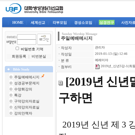
|
HOME
|
세계선교
|
각부모임
|
경성소모임
|
성경연구
|
사진자
Sunday Worship Message
주일예배메시지
ㆍ
작성자
관리자
비밀번호 기억
ㆍ
작성일
2019-01-13 (일) 12:46
회원등록
｜
비번분실
ㆍ
분 류
예레미야
2019년_신년3강-1(최동
ㆍ
첨부#1
Bible Study
주일예배메시지
[2019년 신
성경공부문제지
수양회강의
구하면
특강
구약강의자료실
신약강의자료실
강의안책자
2019년