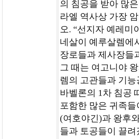
의 침공을 받아 많
라엘 역사상 가장 암
오. “선지자 예레
네살이 예루살렘에서
장로들과 제사장들과
그 때는 여고니야 
렘의 고관들과 기능
바벨론의 1차 침공 때
포함한 많은 귀족들이
(여호야긴)과 왕후
들과 토공들이 끌려갔습