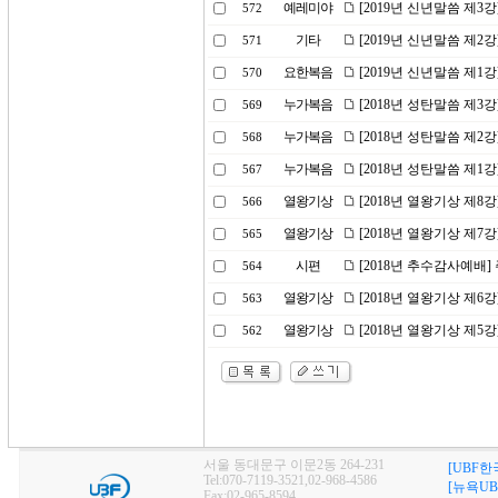
예레미야
[2019년 신년말씀 제3
572
기타
[2019년 신년말씀 제2
571
요한복음
[2019년 신년말씀 제1
570
누가복음
[2018년 성탄말씀 제
569
누가복음
[2018년 성탄말씀 제2
568
누가복음
[2018년 성탄말씀 제1
567
열왕기상
[2018년 열왕기상 제8
566
열왕기상
[2018년 열왕기상 제7
565
시편
[2018년 추수감사예배
564
열왕기상
[2018년 열왕기상 제6
563
열왕기상
[2018년 열왕기상 제5
562
서울 동대문구 이문2동 264-231
[UBF한
Tel:070-7119-3521,02-968-4586
[뉴욕UB
Fax:02-965-8594