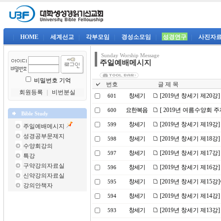
|
HOME
|
세계선교
|
각부모임
|
경성소모임
|
성경연구
|
사진자
Sunday Worship Message
주일예배메시지
비밀번호 기억
번호
글 제 목
회원등록
｜
비번분실
창세기
[2019년 창세기 제20
601
요한복음
[ 2019년 여름수양회 
600
Bible Study
창세기
[2019년 창세기 제19강
599
주일예배메시지
성경공부문제지
창세기
[2019년 창세기 제18
598
수양회강의
창세기
[2019년 창세기 제17
597
특강
구약강의자료실
창세기
[2019년 창세기 제16강
596
신약강의자료실
창세기
[2019년 창세기 제1
595
강의안책자
창세기
[2019년 창세기 제14
594
창세기
[2019년 창세기 제13
593