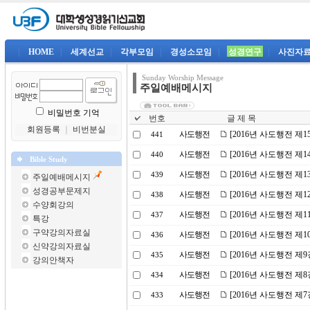
|
HOME
|
세계선교
|
각부모임
|
경성소모임
|
성경연구
|
사진자
Sunday Worship Message
주일예배메시지
비밀번호 기억
번호
글 제 목
회원등록
｜
비번분실
사도행전
[2016년 사도행전 제
441
사도행전
[2016년 사도행전 제
440
Bible Study
사도행전
[2016년 사도행전 제
439
주일예배메시지
성경공부문제지
사도행전
[2016년 사도행전 제1
438
수양회강의
사도행전
[2016년 사도행전 제
437
특강
구약강의자료실
사도행전
[2016년 사도행전 제
436
신약강의자료실
사도행전
[2016년 사도행전 제9
435
강의안책자
사도행전
[2016년 사도행전 
434
사도행전
[2016년 사도행전 제
433