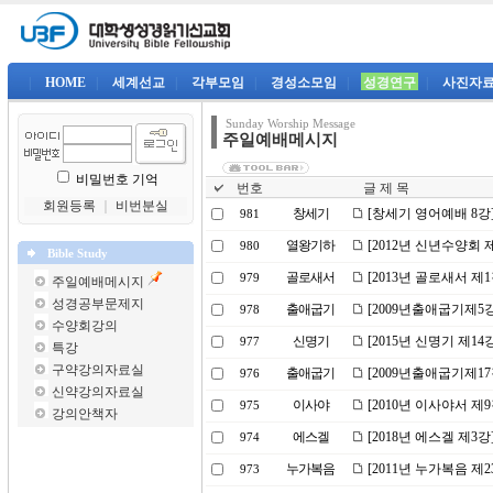
|
HOME
|
세계선교
|
각부모임
|
경성소모임
|
성경연구
|
사진자
Sunday Worship Message
주일예배메시지
비밀번호 기억
번호
글 제 목
회원등록
｜
비번분실
창세기
[창세기 영어예배 8강
981
열왕기하
[2012년 신년수양회 
980
Bible Study
골로새서
[2013년 골로새서 제
979
주일예배메시지
성경공부문제지
출애굽기
[2009년출애굽기제5
978
수양회강의
신명기
[2015년 신명기 제1
977
특강
구약강의자료실
출애굽기
[2009년출애굽기제1
976
신약강의자료실
이사야
[2010년 이사야서 
975
강의안책자
에스겔
[2018년 에스겔 제3
974
누가복음
[2011년 누가복음 
973