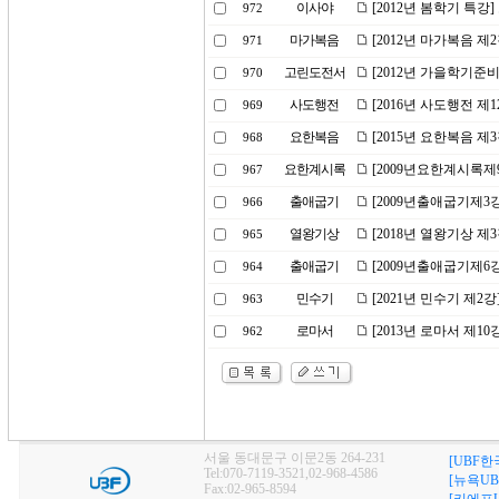
이사야
[2012년 봄학기 특강
972
마가복음
[2012년 마가복음 제
971
고린도전서
[2012년 가을학기준
970
사도행전
[2016년 사도행전 제1
969
요한복음
[2015년 요한복음 제
968
요한계시록
[2009년요한계시록제
967
출애굽기
[2009년출애굽기제3
966
열왕기상
[2018년 열왕기상 제
965
출애굽기
[2009년출애굽기제6
964
민수기
[2021년 민수기 제
963
로마서
[2013년 로마서 제1
962
서울 동대문구 이문2동 264-231
[UBF한
Tel:070-7119-3521,02-968-4586
[뉴욕UB
Fax:02-965-8594