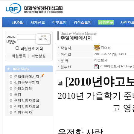
|
HOME
|
세계선교
|
각부모임
|
경성소모임
|
성경연구
|
사진자
Sunday Worship Message
주일예배메시지
리스닝
ㆍ
작성자
비밀번호 기억
ㆍ
작성일
2010-08-22 (일) 13:11
회원등록
｜
비번분실
ㆍ
분 류
야고보서
2010야고보서3-1.hwp
(
ㆍ
첨부#1
Bible Study
주일예배메시지
[2010년야
성경공부문제지
수양회강의
2010년 가을학
특강
구약강의자료실
고 영
신약강의자료실
강의안책자
온전한 사람