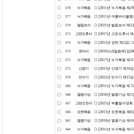
누가복음
[2011년 누가복음 제
578
누가복음
[2011년 여름바이블캠
577
빌립보서
[2021년 빌립보서 제
576
고린도후서
[2017년 고린도후서 
575
누가복음
[2012년 성탄 제2강]
574
로마서
[2010신년말씀제1강
573
누가복음
[2017년 누가복음 제
572
신명기
[2015년 신명기 제16
571
민수기
[2022년 민수기 제1
570
누가복음
[2011년 누가복음 제
569
열왕기상
[2018년 열왕기상 제
568
고린도전서
[2021년 부활절수양
567
요한복음
[2015년 요한복음 제
566
열왕기상
[2019년 열왕기상 제
565
누가복음
[2011년 누가복음 제1
564