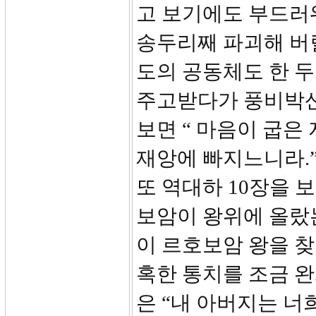
고 보기에도 부드러
송두리째 파괴해 버
도의 공동체도 한 
주고받다가 풍비박산이
보면 “ 마음이 굽은
재앙에 빠지느니라.”
또 역대하 10장을 
보암이 왕위에 올랐
이 르호보암 왕을 
혹한 통치를 조금 
은 “내 아버지는 너