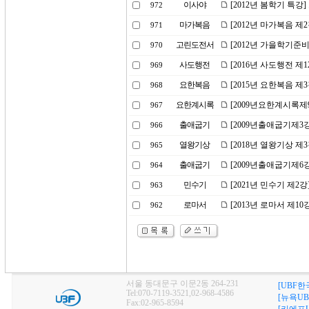
이사야
[2012년 봄학기 특강
972
마가복음
[2012년 마가복음 제
971
고린도전서
[2012년 가을학기준
970
사도행전
[2016년 사도행전 제1
969
요한복음
[2015년 요한복음 제
968
요한계시록
[2009년요한계시록제
967
출애굽기
[2009년출애굽기제3
966
열왕기상
[2018년 열왕기상 제
965
출애굽기
[2009년출애굽기제6
964
민수기
[2021년 민수기 제
963
로마서
[2013년 로마서 제1
962
서울 동대문구 이문2동 264-231
[UBF한
Tel:070-7119-3521,02-968-4586
[뉴욕UB
Fax:02-965-8594