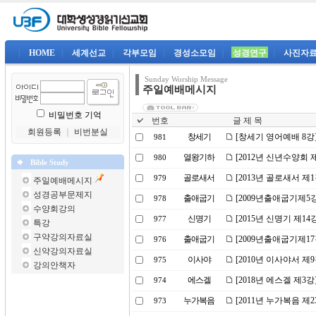
|
HOME
|
세계선교
|
각부모임
|
경성소모임
|
성경연구
|
사진자
Sunday Worship Message
주일예배메시지
비밀번호 기억
번호
글 제 목
회원등록
｜
비번분실
창세기
[창세기 영어예배 8강
981
열왕기하
[2012년 신년수양회 
980
Bible Study
골로새서
[2013년 골로새서 제
979
주일예배메시지
성경공부문제지
출애굽기
[2009년출애굽기제5
978
수양회강의
신명기
[2015년 신명기 제1
977
특강
구약강의자료실
출애굽기
[2009년출애굽기제1
976
신약강의자료실
이사야
[2010년 이사야서 
975
강의안책자
에스겔
[2018년 에스겔 제3
974
누가복음
[2011년 누가복음 
973