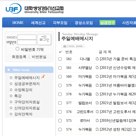
|
HOME
|
세계선교
|
각부모임
|
경성소모임
|
성경연구
|
사진자
Sunday Worship Message
주일예배메시지
비밀번호 기억
번호
글 제 목
회원등록
｜
비번분실
다니엘
[2015년 가을 준비 특
582
사무엘상
[2011년 신년수양회 
581
Bible Study
마가복음
[2012년 마가복음 제5
580
주일예배메시지
성경공부문제지
누가복음
[2011년 여름바이블캠
579
수양회강의
누가복음
[2011년 누가복음 제
578
특강
구약강의자료실
빌립보서
[2021년 빌립보서 제
577
신약강의자료실
고린도후서
[2017년 고린도후서 
576
강의안책자
로마서
[2010신년말씀제1강
575
누가복음
[2012년 성탄 제2강]
574