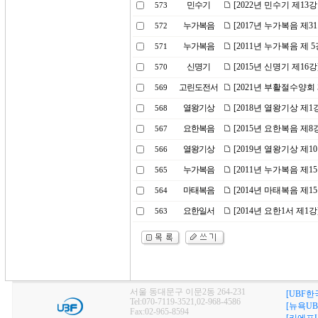
민수기
[2022년 민수기 제1
573
누가복음
[2017년 누가복음 제
572
누가복음
[2011년 누가복음 제
571
신명기
[2015년 신명기 제16
570
고린도전서
[2021년 부활절수양
569
열왕기상
[2018년 열왕기상 제
568
요한복음
[2015년 요한복음 제
567
열왕기상
[2019년 열왕기상 제
566
누가복음
[2011년 누가복음 제1
565
마태복음
[2014년 마태복음 제1
564
요한일서
[2014년 요한1서 제1
563
서울 동대문구 이문2동 264-231
[UBF한
Tel:070-7119-3521,02-968-4586
[뉴욕UB
Fax:02-965-8594