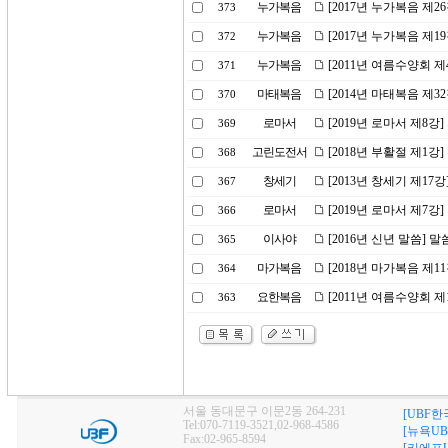
누가복음
[2017년 누가복음 제2
373
누가복음
[2017년 누가복음 제1
372
누가복음
[2011년 여름수양회 
371
마태복음
[2014년 마태복음 제
370
로마서
[2019년 로마서 제8
369
고린도전서
[2018년 부활절 제1강
368
창세기
[2013년 창세기 제1
367
로마서
[2019년 로마서 제7강
366
이사야
[2016년 신년 말씀] 
365
마가복음
[2018년 마가복음 제1
364
요한복음
[2011년 여름수양회 
363
서울 동대문구 이문2동 264-231
[UBF한
Tel:070-7119-3521,02-968-4586
[뉴욕UB
Fax:02-965-8594