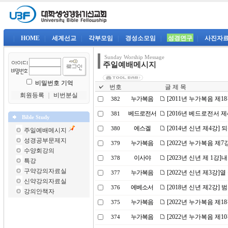
|
HOME
|
세계선교
|
각부모임
|
경성소모임
|
성경연구
|
사진자
Sunday Worship Message
주일예배메시지
비밀번호 기억
번호
글 제 목
회원등록
｜
비번분실
누가복음
[2011년 누가복음 제1
382
베드로전서
[2016년 베드로전서 
381
Bible Study
에스겔
[2014년 신년 제4강]
380
주일예배메시지
성경공부문제지
누가복음
[2022년 누가복음 제
379
수양회강의
이사야
[2023년 신년 제 1강
378
특강
구약강의자료실
누가복음
[2022년 신년 제3강]
377
신약강의자료실
에베소서
[2018년 신년 제2강
376
강의안책자
누가복음
[2022년 누가복음 제
375
누가복음
[2022년 누가복음 제1
374