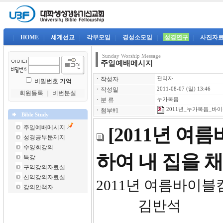
|
HOME
|
세계선교
|
각부모임
|
경성소모임
|
성경연구
|
사진자
Sunday Worship Message
주일예배메시지
ㆍ
작성자
관리자
비밀번호 기억
ㆍ
작성일
2011-08-07 (일) 13:46
회원등록
｜
비번분실
ㆍ
분 류
누가복음
2011년_누가복음_바이
ㆍ
첨부#1
Bible Study
주일예배메시지
[2011년 여
성경공부문제지
수양회강의
하여 내 집을 
특강
구약강의자료실
신약강의자료실
2011년 여
강의안책자
김반석