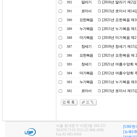
말라기
[2016년 말라기 제2
392
로마서
[2013년 로마서 제1
391
요한복음
[2021년 요한복음 
390
누가복음
[2011년 누가복음 제
389
마가복음
[2018년 마가복음 제
388
창세기
[2019년 창세기 제
387
요한복음
[2021년 요한복음 제
386
창세기
[2021년 여름수양회
385
마가복음
[2012년 여름수양회
384
누가복음
[2011년 누가복음 제
383
로마서
[2013년 로마서 제1
382
서울 동대문구 이문2동 264-231
[UBF한
Tel:070-7119-3521,02-968-4586
[뉴욕UB
Fax:02-965-8594