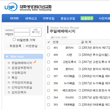
|
HOME
|
세계선교
|
각부모임
|
경성소모임
|
성경연구
|
사진자
Sunday Worship Message
주일예배메시지
비밀번호 기억
번호
글 제 목
회원등록
｜
비번분실
로마서
[2013년 로마서 제17
401
시편
[2016년 추수감사절
400
Bible Study
고린도후서
[2017년 고린도후서 
399
주일예배메시지
성경공부문제지
로마서
[2013년 로마서 제1
398
수양회강의
마가복음
[2018년 마가복음 제
397
특강
구약강의자료실
누가복음
[2017년 누가복음 제
396
신약강의자료실
베드로전서
[2016년 베드로전서
395
강의안책자
이사야
[2017년 성탄 제2강
394
마태복음
[2014년 마태복음 제
393