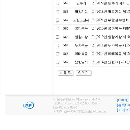
민수기
[2022년 민수기 제1
569
열왕기상
[2018년 열왕기상 제
568
고린도전서
[2021년 부활절수양
567
요한복음
[2015년 요한복음 제
566
열왕기상
[2019년 열왕기상 제
565
누가복음
[2011년 누가복음 제1
564
마태복음
[2014년 마태복음 제1
563
요한일서
[2014년 요한1서 제1
562
서울 동대문구 이문2동 264-231
[UBF한
Tel:070-7119-3521,02-968-4586
[뉴욕UB
Fax:02-965-8594
[키에프U
서제임스목자님메일:Suhjt@hitel.net