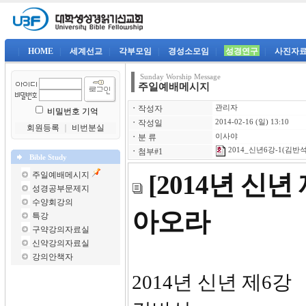
|
HOME
|
세계선교
|
각부모임
|
경성소모임
|
성경연구
|
사진자
Sunday Worship Message
주일예배메시지
ㆍ
작성자
관리자
비밀번호 기억
ㆍ
작성일
2014-02-16 (일) 13:10
회원등록
｜
비번분실
ㆍ
분 류
이사야
2014_신년6강-1(김반석)
ㆍ
첨부#1
Bible Study
주일예배메시지
[2014년 신
성경공부문제지
수양회강의
아오라
특강
구약강의자료실
신약강의자료실
강의안책자
2014