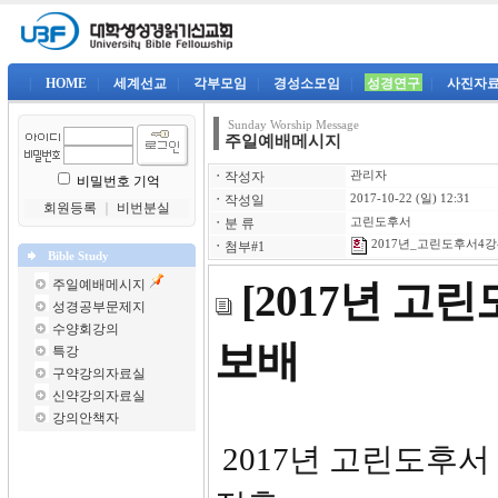
|
HOME
|
세계선교
|
각부모임
|
경성소모임
|
성경연구
|
사진자
Sunday Worship Message
주일예배메시지
ㆍ
작성자
관리자
비밀번호 기억
ㆍ
작성일
2017-10-22 (일) 12:31
회원등록
｜
비번분실
ㆍ
분 류
고린도후서
2017년_고린도후서4강-
ㆍ
첨부#1
Bible Study
주일예배메시지
[2017년 고
성경공부문제지
수양회강의
보배
특강
구약강의자료실
신약강의자료실
강의안책자
2017년