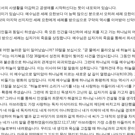
로서의 사생활을 마감하고 공생애를 시작하신다는 뜻이 내포되어 있습니다.
미가 있습니다. 예수님은 세례 요한보다 더 능력 많으신 분으로서 오히려 세례 요한
구약의 마지막 선지자인 세례 요한에게 세례를 받으심으로 구약의 역사를 이어받아 신약
인들과 동일시 하셨습니다. 즉 모든 인간을 대신하여 세상 죄를 지고 가는 하나님의 
 받으신 세례는 십자가의 죽음을 상징합니다. 예수님은 십자가의 죽음을 통해서 죄사
어떤 놀라운 일이 일어났습니까? 10절을 보십시오. “곧 물에서 올라오실 새 하늘이 
 이는 마가복음 15장 38절에서 성전의 휘장이 찢어진 사건을 연상시킵니다. 그동안 하
교만과 불순종으로 하나님과의 관계성이 파괴되었습니다. 그런데 하나님의 아들 예수님께
 하늘이 열렸습니다. 이는 이사야 64:1절 말씀의 성취입니다. “원하건대 주는 하늘을
. 이 예수님으로 말미암아 하나님께 이르는 새로운 살 길이 열렸습니다(히10:20).
 비둘기는 평화의 상징입니다. 이제 예수님을 통해 하나님과 화평하게 되는 역사가 시
11절을 보십시오. “하늘로부터 소리가 나기를 너는 내 사랑하는 아들이라 내가 너를
확증해 주셨습니다. 그런데 죄 없으신 독생자가 고난의 길, 십자가의 길을 가고자 결
 그러나 이를 통해서 인생들의 죄문제가 해결되고 하나님 나라가 건설될 것을 생각할
니다. 아브라함도 가장 사랑하는 독자 이삭이라도 하나님의 제단에 바치고자 결단했을
가 네 아들 네 독자까지도 내게 아끼지 아니하였으니 내가 이제야 네게 하나님을 경외
 번성하여 하늘의 별과 같고 바닷가의 모래와 같게 하리니 네 씨가 그 대적의 성문을 차
네가 나의 말을 준행하였음이라(창22:12,17,18)” 아브라함이 가장 소중한 아들까지 
하늘로부터 내려왔습니다. 우리도 내 생각과 욕심을 고집할 때 하나님과의 교제의 문이
 않습니다. 마음은 딱딱해지고 기도의 문이 열리지 않습니다. 하나님께 나아가기 위해