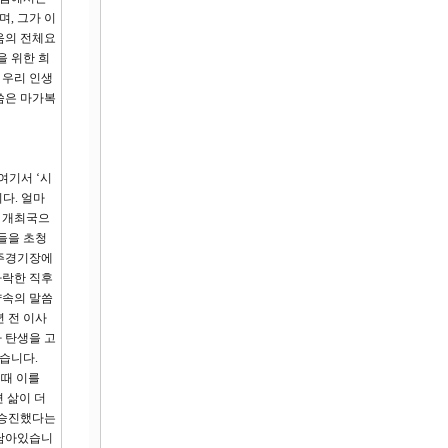
, 그가 이
음의 전체요
을 위한 희
 우리 인생
씀은 마가복
여기서 ‘시
다. 얼마
픽 개최국으
들을 초청
 주경기장에
타락한 직후
약속의 말씀
 전 이사
 탄생을 고
습니다.
 때 이를
 삶이 더
 승진했다는
 남아있습니