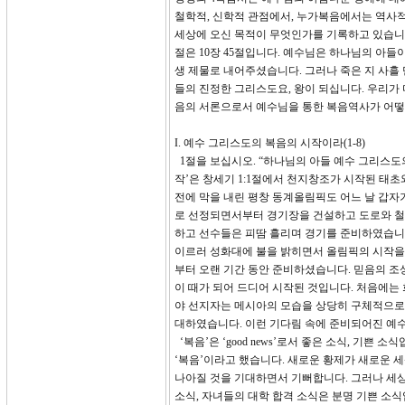
철학적, 신학적 관점에서, 누가복음에서는 역사
세상에 오신 목적이 무엇인가를 기록하고 있습니
절은 10장 45절입니다. 예수님은 하나님의 아
생 제물로 내어주셨습니다. 그러나 죽은 지 사흘
들의 진정한 그리스도요, 왕이 되십니다. 우리가
음의 서론으로서 예수님을 통한 복음역사가 어떻
I. 예수 그리스도의 복음의 시작이라(1-8)
1절을 보십시오. “하나님의 아들 예수 그리스도
작’은 창세기 1:1절에서 천지창조가 시작된 태
전에 막을 내린 평창 동계올림픽도 어느 날 갑자
로 선정되면서부터 경기장을 건설하고 도로와 철
하고 선수들은 피땀 흘리며 경기를 준비하였습니
이르러 성화대에 불을 밝히면서 올림픽의 시작을
부터 오랜 기간 동안 준비하셨습니다. 믿음의 조
이 때가 되어 드디어 시작된 것입니다. 처음에는
야 선지자는 메시아의 모습을 상당히 구체적으로 
대하였습니다. 이런 기다림 속에 준비되어진 예수
‘복음’은 ‘good news’로서 좋은 소식, 기
‘복음’이라고 했습니다. 새로운 황제가 새로운 
나아질 것을 기대하면서 기뻐합니다. 그러나 세
소식, 자녀들의 대학 합격 소식은 분명 기쁜 소