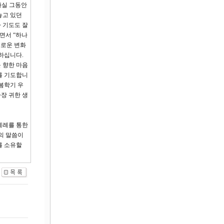
사실 그동안
놓고 있던
 기도도 잘
면서 “하나
새로운 변화
하십니다.
 향한 마음
를 기도합니
봄학기 우
장 귀한 생
세례를 통한
의 말씀이
를 소유할