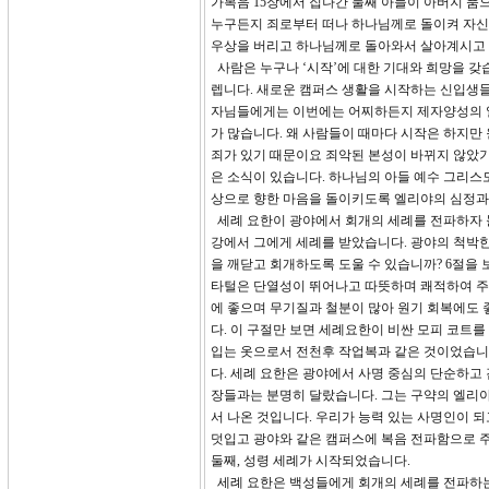
가복음 15장에서 집나간 둘째 아들이 아버지 품
누구든지 죄로부터 떠나 하나님께로 돌이켜 자신의
우상을 버리고 하나님께로 돌아와서 살아계시고 참
사람은 누구나 ‘시작’에 대한 기대와 희망을 갖습
렙니다. 새로운 캠퍼스 생활을 시작하는 신입생들
자님들에게는 이번에는 어찌하든지 제자양성의 열
가 많습니다. 왜 사람들이 때마다 시작은 하지만 
죄가 있기 때문이요 죄악된 본성이 바뀌지 않았기 
은 소식이 있습니다. 하나님의 아들 예수 그리스
상으로 향한 마음을 돌이키도록 엘리야의 심정과
세례 요한이 광야에서 회개의 세례를 전파하자 
강에서 그에게 세례를 받았습니다. 광야의 척박한
을 깨닫고 회개하도록 도울 수 있습니까? 6절을 
타털은 단열성이 뛰어나고 따뜻하며 쾌적하여 주
에 좋으며 무기질과 철분이 많아 원기 회복에도 
다. 이 구절만 보면 세례요한이 비싼 모피 코트
입는 옷으로서 전천후 작업복과 같은 것이었습니
다. 세례 요한은 광야에서 사명 중심의 단순하고
장들과는 분명히 달랐습니다. 그는 구약의 엘리야
서 나온 것입니다. 우리가 능력 있는 사명인이 
덧입고 광야와 같은 캠퍼스에 복음 전파함으로 
둘째, 성령 세례가 시작되었습니다.
세례 요한은 백성들에게 회개의 세례를 전파하는