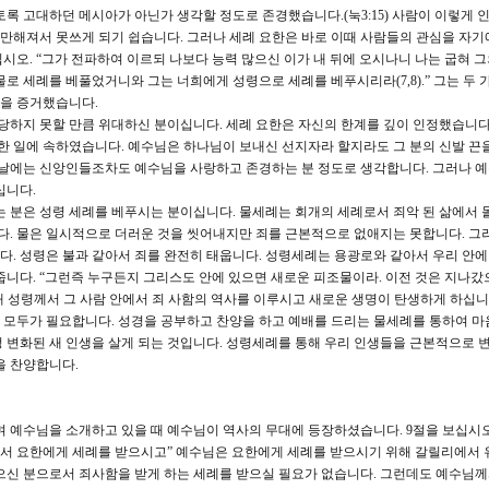
록 고대하던 메시아가 아닌가 생각할 정도로 존경했습니다.(눅3:15) 사람이 이렇게 
만해져서 못쓰게 되기 쉽습니다. 그러나 세례 요한은 바로 이때 사람들의 관심을 자기
시오. “그가 전파하여 이르되 나보다 능력 많으신 이가 내 뒤에 오시나니 나는 굽혀 그
로 세례를 베풀었거니와 그는 너희에게 성령으로 세례를 베푸시리라(7,8).” 그는 두 
을 증거했습니다.
감당하지 못할 만큼 위대하신 분이십니다. 세례 요한은 자신의 한계를 깊이 인정했습니다.
천한 일에 속하였습니다. 예수님은 하나님이 보내신 선지자라 할지라도 그 분의 신발 끈을
늘날에는 신앙인들조차도 예수님을 사랑하고 존경하는 분 정도로 생각합니다. 그러나 
십니다.
는 분은 성령 세례를 베푸시는 분이십니다. 물세례는 회개의 세례로서 죄악 된 삶에서 
. 물은 일시적으로 더러운 것을 씻어내지만 죄를 근본적으로 없애지는 못합니다. 그
. 성령은 불과 같아서 죄를 완전히 태웁니다. 성령세례는 용광로와 같아서 우리 안에
줍니다. “그런즉 누구든지 그리스도 안에 있으면 새로운 피조물이라. 이전 것은 지나갔
받을 때 성령께서 그 사람 안에서 죄 사함의 역사를 이루시고 새로운 생명이 탄생하게 하십니
 모두가 필요합니다. 성경을 공부하고 찬양을 하고 예배를 드리는 물세례를 통하여 마
 변화된 새 인생을 살게 되는 것입니다. 성령세례를 통해 우리 인생들을 근본적으로
을 찬양합니다.
예수님을 소개하고 있을 때 예수님이 역사의 무대에 등장하셨습니다. 9절을 보십시오.
서 요한에게 세례를 받으시고” 예수님은 요한에게 세례를 받으시기 위해 갈릴리에서 
으신 분으로서 죄사함을 받게 하는 세례를 받으실 필요가 없습니다. 그런데도 예수님께