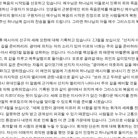
한 복음의 시작임을 선포하고 있습니다. 예수님은 하나님의 아들로서 인류의 죄와 죽음
구원하신 구원자가 되셨습니다. 인생들의 근본문제인 죄와 죽음문제를 해결하신 예수님
. 우리의 왕이시오 구원자이신 예수님의 복음의 시작은 진정으로 모든 사람들에게 복된
 주신 하나님께 감사와 찬송을 돌려 드립니다. 그러면 하나님의 아들 예수 그리스도의 
 메시아의 선구자 세례 요한에 대해 기록하고 있습니다. 2,3절을 보십시오. “선지자 
네 길을 준비하리라. 광야에 외치는 자의 소리가 있어 이르되 너희는 주의 길을 준비하라
사야서 40장3절 말씀을 성취하는 것입니다. 이스라엘 백성들은 죄 때문에 바벨론에 끌려
고, 죄 값을 치루고 예루살렘으로 돌아옵니다. 포로로 끌려갈 때는 죄인의 길이었지만 
와의 길은 준비하는 자들의 길이었기에 선지자 이사야는 “광야에서 여호와의 길을 예
40:3)고 명하였습니다. 이 예언의 말씀에 기초하여 하나님은 메시아를 보내시기 전 먼
마지막은 선지자 엘리야에 관한 내용으로 끝이 납니다. “보라 크고 두려운 날이 이르
” 당시 유대인들은 이 말씀에 근거해서 선지자 엘리야가 나타나서 주의 길을 예비할 것
에 의해 성취되었습니다. 기록된 것과 같이 광야에서 외치며 예수 그리스도의 복음의 
, ‘소리 지르다’라는 뜻이 있습니다. 세례 요한은 미사여구가 담긴 아름다운 메시지를 전
간절히 부르짖으며 예수님을 맞이할 수 있도록 마음 준비를 시켰습니다.
 4절을 보십시오. “세례 요한이 광야에 이르러 죄 사함을 받게 하는 회개의 세례를 전
. 잘못하면 상처 받고 관계성이 파괴될 수 있기 때문입니다. 사람들은 누구나 고통
인 환경보다 내면의 죄로 인해 훨씬 더 큰 고통 가운데에 있습니다. 그러므로 사람을 도
 회개할 때 죄 사함의 은혜를 누릴 수 있습니다. 회개란 단순히 죄에 대해 통회하는 것
다. 자신이 이때까지 죄악된 생활을 했던 것을 깊이 인정하고 하나님께로 돌이키는 것