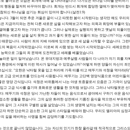
으로 돌아오는 모습은 회개에 대해 잘 나타내줍니다. 다가오는 하나님 나라를 준비하기
 행동을 철저히 바꾸어야 합니다. 회개는 반드시 회개에 합당한 열매가 맺어져야 합
되신 하나님을 섬기는 회심이 있어야 합니다.(살전1:9)
니다. 3월이 되면 추운 겨울은 끝이 나고 따뜻한 봄이 시작된다는 생각만 해도 우리의
은 지금까지와는 전혀 다른 새로운 삶을 시작해보고자 하는 의욕과 희망에 부풀어 있
매를 맺고자 하는 기대가 큽니다. 그러나 실제로는 실행되지 못하고 옛날의 되풀이만
원하는 새로운 삶을 살지 못하고 과거 좋지 못한 삶이 되풀이 되는 것입니까? 이는 사
때문입니다. 사람이 죄의 지배 아래에 있으면 결코 새 삶을 시작할 수 없습니다. 그런
도의 복음이 시작되었습니다. 이로써 죄 사함 받는 역사가 시작되었습니다. 세례요한은
 능력으로 그들의 죄 문제에 도전하였고 세례를 베풀었습니다.
놀라운 일이 일어났습니다. 온 유대지방과 예루살렘 사람들이 다 나아가 자기 죄를 자
 환경에서 어떻게 이런 역사가 일어날 수 있었습니까? 어떻게 하면 양들이 자신이 죄
보십시오. “요한은 낙타털 옷을 입고 허리에 가죽 띠를 띠고 메뚜기와 석청을 먹더라(6)
로 고급 오버코트를 만드는데 사용됩니다. 메뚜기는 고단백 영양식품으로 어린이들의
좋은 영양 간식입니다. 석청은 바위틈에서 나는 야생 토종꿀로서 요즘은 그 가격이 상
를 입고 고급 식사를 즐기며 호화로운 생활을 한 것처럼 보입니다. 그러나 낙타털옷은 
다. 메뚜기와 석청은 당시 가난한 자들이 먹는 음식으로서 광야에서 구하기 쉬운 음
 검소한 생활을 했습니다. 그의 삶은 화려한 성전에서 기름진 음식을 먹으면서 부유하게
와 같이 그 시대와 구별된 삶을 살았습니다. 그의 생명력 넘치는 메시지는 그의 이런 
되고자 하면 단순하고 검소한 그의 삶의 스타일을 배워야 합니다. 우리도 엘리야의 심정
주의 길을 예비하는 사명을 힘써 감당하기를 기도합니다.
 것으로 끝나지 않았습니다. 그는 자신의 인기가 한창 올라갈 때 적극적으로 그리스