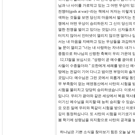
님과 나 사이를 가로막고 있는 그 어떤 우상이 있지
전쟁터(gods at war)>라는 책에서 저자는 
색하는 것들을 보면 당신의 마음에서 벌어지는 전
쟁에서 어떤 우상이 승리하든지 그 신이 당신의 마
열한 전쟁을 벌이고 있다는 것입니다. 신자들조차
터지지 않아서 인터넷이 열리지 않으면 얼마나 답
서는 내 마음을 지배하고 있는 우상들을 과감하게
늘 문이 열리고 “너는 내 사랑하는 자녀라. 내가
종함으로 하나님의 신령한 축복이 우리 가운데 
12,13절을 보십시오. “성령이 곧 예수를 광야
사들이 수종들더라.” 요한에게 세례를 받으신 예
땅에는 전갈이 기어 다니고 밤이면 부엉이와 솔개
곳입니다. 예수님은 그런 곳에서 외롭게 40일 
무 부족함이 없는 에덴동산에서 사탄의 시험을 
시험을 물리치고 당당히 승리하셨습니다. 이로서
입니다. 우리가 광야와 같은 세상에서 복음 역사
이기신 예수님을 의지할 때 능히 승리할 수 있습니
요 모든 일에 우리와 똑같이 시험을 받으신 이로
깊이 동정하십니다. 또 사탄의 시험을 이기셨기 
봄 학기에 성령님을 의지함으로 사탄의 공격을 
하나님은 기쁜 소식을 찾아보기 힘든 오늘 날 저