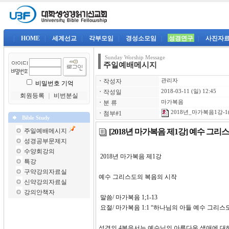
|
HOME
|
세계선교
|
각부모임
|
경성소모임
|
성경연구
|
사진자
Sunday Worship Message
주일예배메시지
ㆍ
작성자
관리자
비밀번호 기억
ㆍ
작성일
2018-03-11 (일) 12:45
회원등록
｜
비번분실
ㆍ
분 류
마가복음
2018년_마가복음1강-1(
ㆍ
첨부#1
Bible Study
[2018년 마가복음 제1강] 예수 그
주일예배메시지
성경공부문제지
수양회강의
2018년 마가복음 제1강
특강
구약강의자료실
예수 그리스도의 복음의 시작
신약강의자료실
강의안책자
말씀/ 마가복음 1;1-13
요절/ 마가복음 1:1 “하나님의 아들 예수 그리스
성경의 4복음서는 예수님의 아름다운 생애에 대