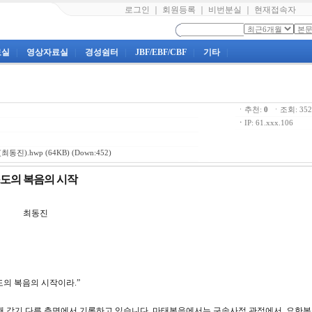
로그인
｜
회원등록
｜
비번분실
｜
현재접속자
료실
|
영상자료실
|
경성쉼터
|
JBF/EBF/CBF
|
기타
|
ㆍ추천:
0
ㆍ조회: 3
ㆍ
IP: 61.xxx.106
최동진).hwp
(64KB) (Down:452)
리스도의 복음의 시작
 최동진
도의 복음의 시작이라.”
해 각기 다른 측면에서 기록하고 있습니다. 마태복음에서는 구속사적 관점에서, 요한