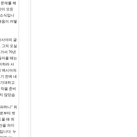
 문제를 해
만이 모든
 소식입니
복음이 어떻
이사야의 글
. 그의 오실
가서 70년
돌아올 때는
비하라 사
저 메시아의
기 전에 내
을 기대하고
시작을 준비
하지 않았습
파하니” 죄
으로부터 벗
울 때 죄
만을 의미
입니다. 누