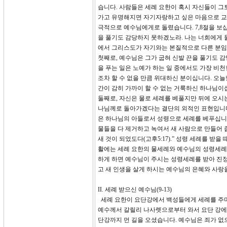
습니다. 사람들은 세례 요한이 혹시 자신들이 그토
가고 유명해지면 자기자랑하고 싶은 마음으로 교
극적으로 예수님에게로 돌렸습니다. 7,8절을 보십
을 풀기도 감당하지 못하겠노라. 나는 너희에게 물
에서 그리스도가 자기와는 본질적으로 다른 분임
첫째로, 예수님은 그가 굽혀 신발 끈을 풀기도 
을 푸는 일은 노예가 하는 일 중에서도 가장 비
조차 할 수 없을 만큼 위대하신 분이십니다. 오
간이 감히 가까이 할 수 없는 거룩하신 하나님이
둘째로, 자신은 물로 세례를 베풀지만 뒤에 오시
나님께로 돌아가겠다는 결단의 외적인 표현입니다
은 하나님의 아들로서 성령으로 세례를 베푸십니다
물들을 다 제거하고 녹여서 새 사람으로 만들어 
새 것이 되었도다(고후5:17).” 성령 세례를 
활에는 세례 요한의 물세례와 예수님의 성령세례
하게 하면 예수님이 주시는 성령세례를 받아 진정
고 새 인생을 살게 하시는 예수님의 은혜와 사랑
II. 세례 받으신 예수님(9-13)
세례 요한이 요단강에서 백성들에게 세례를 주며 
예수께서 갈릴리 나사렛으로부터 와서 요단 강에
단강까지 먼 길을 오셨습니다. 예수님은 죄가 없