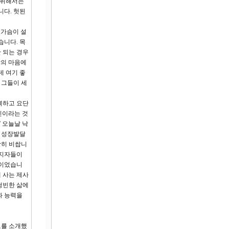
 위해서는
니다. 헛된
 가슴이 설
습니다. 목
 되는 경우
람의 마음에
데 여기 좋
 그들이 세
복하고 요단
인이라는 것
” 오늘날 낙
 성장발달
당히 비쌉니
선지자들이
식이었습니
 사는 제사
청빈한 삶에
과 능력을
도를 소개했