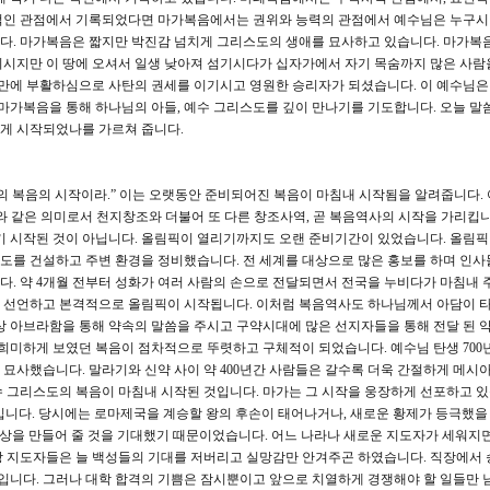
적인 관점에서 기록되었다면 마가복음에서는 권위와 능력의 관점에서 예수님은 누구시며
다. 마가복음은 짧지만 박진감 넘치게 그리스도의 생애를 묘사하고 있습니다. 마가복
들이시지만 이 땅에 오셔서 일생 낮아져 섬기시다가 십자가에서 자기 목숨까지 많은 사람
 만에 부활하심으로 사탄의 권세를 이기시고 영원한 승리자가 되셨습니다. 이 예수님은
 마가복음을 통해 하나님의 아들, 예수 그리스도를 깊이 만나기를 기도합니다. 오늘 말
게 시작되었나를 가르쳐 줍니다.
의 복음의 시작이라.” 이는 오랫동안 준비되어진 복음이 마침내 시작됨을 알려줍니다. 
초와 같은 의미로서 천지창조와 더불어 또 다른 창조사역, 곧 복음역사의 시작을 가리킵니
기 시작된 것이 아닙니다. 올림픽이 열리기까지도 오랜 준비기간이 있었습니다. 올림
도를 건설하고 주변 환경을 정비했습니다. 전 세계를 대상으로 많은 홍보를 하며 인사
다. 약 4개월 전부터 성화가 여러 사람의 손으로 전달되면서 전국을 누비다가 마침내
 선언하고 본격적으로 올림픽이 시작됩니다. 이처럼 복음역사도 하나님께서 아담이 
상 아브라함을 통해 약속의 말씀을 주시고 구약시대에 많은 선지자들을 통해 전달 된 
 희미하게 보였던 복음이 점차적으로 뚜렷하고 구체적이 되었습니다. 예수님 탄생 700년
묘사했습니다. 말라기와 신약 사이 약 400년간 사람들은 갈수록 더욱 간절하게 메시아
 그리스도의 복음이 마침내 시작된 것입니다. 마가는 그 시작을 웅장하게 선포하고 있
쁜 소식입니다. 당시에는 로마제국을 계승할 왕의 후손이 태어나거나, 새로운 황제가 등극했을
세상을 만들어 줄 것을 기대했기 때문이었습니다. 어느 나라나 새로운 지도자가 세워지면
상 지도자들은 늘 백성들의 기대를 저버리고 실망감만 안겨주곤 하였습니다. 직장에서
식입니다. 그러나 대학 합격의 기쁨은 잠시뿐이고 앞으로 치열하게 경쟁해야 할 일들만