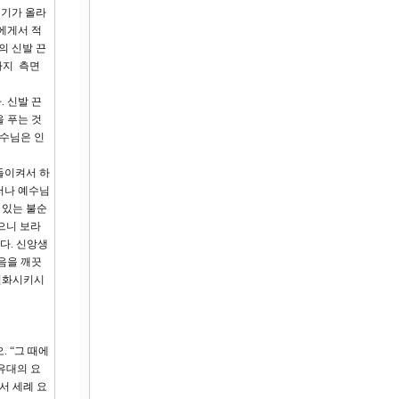
인기가 올라
에게서 적
의 신발 끈
가지 측면
 신발 끈
 푸는 것
예수님은 인
돌이켜서 하
러나 예수님
 있는 불순
으니 보라
다. 신앙생
음을 깨끗
 변화시키시
 “그 때에
유대의 요
서 세례 요