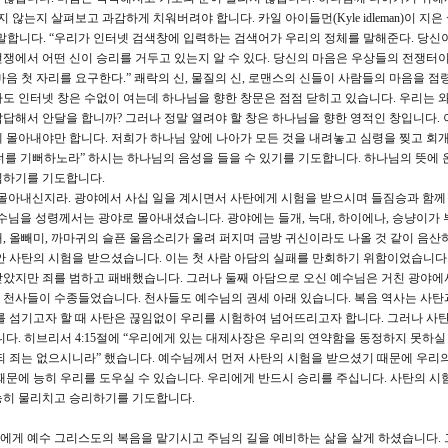
 않는지 살펴보고 과감하게 치워버려야 합니다. 카일 아이들먼(Kyle idleman)이 지은
이렇게 말합니다. “우리가 인터넷 검색창에 입력하는 검색어가 우리의 정체를 말해준다. 당신
쟁에서 어떤 신이 승리를 거두고 있는지 알 수 있다. 당신의 마음은 우상들의 전쟁터이다
음 첫 자리를 요구한다.” 쾌락의 신, 물질의 신, 로맨스의 신들이 사람들의 마음을 점
도 인터넷 창은 수없이 여는데 하나님을 향한 창문은 점점 닫히고 있습니다. 우리는
답해서 안달을 합니까? 그러나 정말 열려야 할 창은 하나님을 향한 영적인 창입니다. 
 몰아내야만 합니다. 저희가 하나님 앞에 나아가 모든 것을 내려놓고 심령을 찢고 회
 너를 기뻐하노라” 하시는 하나님의 음성을 들을 수 있기를 기도합니다. 하나님의 뜻에 
임하기를 기도합니다.
로 몰아내신지라. 광야에서 사십 일을 계시면서 사탄에게 시험을 받으시며 들짐승과 함께
수님을 성령께서는 광야로 몰아내셨습니다. 광야에는 들개, 늑대, 하이에나, 승냥이가
, 올빼미, 까마귀의 슬픈 울음소리가 울려 퍼지며 금방 귀신이라도 나올 것 같이 음산
동안 사탄의 시험을 받으셨습니다. 이는 첫 사람 아담의 실패를 만회하기 위함이었습니다.
받았지만 죄를 범하고 패배했습니다. 그러나 둘째 아담으로 오신 예수님은 거친 광야에
 천사들이 수종들었습니다. 천사들도 예수님의 권세 아래 있습니다. 복음 역사는 사탄
를 섬기고자 할 때 사탄은 끊임없이 우리를 시험하여 넘어뜨리고자 합니다. 그러나 사
다. 히브리서 4:15절에 “우리에게 있는 대제사장은 우리의 연약함을 동정하지 못하실
되 죄는 없으시니라” 했습니다. 예수님께서 먼저 사탄의 시험을 받으셨기 때문에 우리
때문에 능히 우리를 도우실 수 있습니다. 우리에게 반드시 승리를 주십니다. 사탄의 시
능히 물리치고 승리하기를 기도합니다.
에게 예수 그리스도의 복음을 맡기시고 주님의 길을 예비하는 삶을 살게 하셨습니다. 