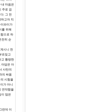
 <내 마음은
이 주로 검
. 그 전
령하고자 치
 와이파이가
이를 위해
개함으로 하
온전히 순
 계시니 천
 부르짖고
하고 황량한
 아담은 아
서 사탄의
과의 싸움
탄의 시험을
 이가 아니
의 연약함을
험이 많은
그런데 이