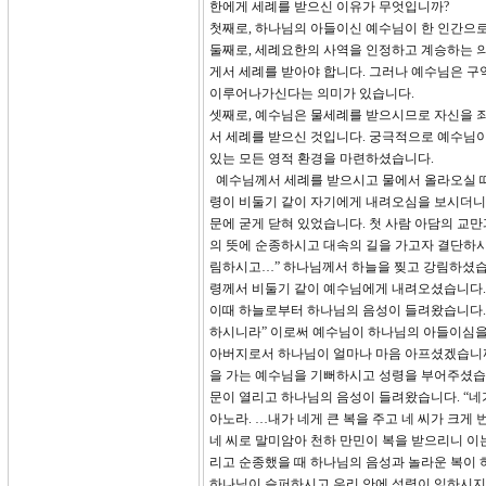
한에게 세례를 받으신 이유가 무엇입니까?
첫째로, 하나님의 아들이신 예수님이 한 인간으
둘째로, 세례요한의 사역을 인정하고 계승하는 의
게서 세례를 받아야 합니다. 그러나 예수님은 
이루어나가신다는 의미가 있습니다.
셋째로, 예수님은 물세례를 받으시므로 자신을 죄
서 세례를 받으신 것입니다. 궁극적으로 예수님이
있는 모든 영적 환경을 마련하셨습니다.
예수님께서 세례를 받으시고 물에서 올라오실 때 
령이 비둘기 같이 자기에게 내려오심을 보시더니”
문에 굳게 닫혀 있었습니다. 첫 사람 아담의 
의 뜻에 순종하시고 대속의 길을 가고자 결단하시자
림하시고…” 하나님께서 하늘을 찢고 강림하셨습니다
령께서 비둘기 같이 예수님에게 내려오셨습니다.
이때 하늘로부터 하나님의 음성이 들려왔습니다. 
하시니라” 이로써 예수님이 하나님의 아들이심을 
아버지로서 하나님이 얼마나 마음 아프셨겠습니까?
을 가는 예수님을 기뻐하시고 성령을 부어주셨습
문이 열리고 하나님의 음성이 들려왔습니다. “네
아노라. …내가 네게 큰 복을 주고 네 씨가 크게
네 씨로 말미암아 천하 만민이 복을 받으리니 이는 
리고 순종했을 때 하나님의 음성과 놀라운 복이 
하나님이 슬퍼하시고 우리 안에 성령이 임하시지