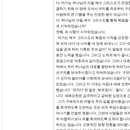
다. 마가는 하나님의 아들 예수 그리스도가 진정
결하기 위해 이 땅에 오셔서 우리를 죄로부터 
사람에게 큰 기쁨을 주는 진정한 왕이 되십니다
다. 하나님의 아들 예수 그리스도를 통해 복음을
게 시작되었습니까?
첫째, 죄 사함이 시작되었습니다.
마가는 예수 그리스도의 복음의 시작을 선포한 후
에 보라 내가 내 사자를 네 앞에 보내노니 그가 
길을 곧게 하라 기록된 것과 같이” 이 말씀은 이
동안 노역을 했습니다. 그리고 노역의 때가 끝나
영광스러운 여호와의 길이었습니다. 그러나 여호
막에서 우리 하나님의 대로를 평탄하게 하라”(사
선구자를 보내주시겠다고 약속하셨습니다. 구약의 
가 선지자 엘리야를 너희에게 보내리니(말4:5)
있었습니다. 그리고 이 기대는 마침내 세례 요한
했습니다. ‘외치다’란 말은 ‘부르짖다’, ‘울다’
니다. 세례요한은 감격적이고 급박한 심정으로 
그가 구체적으로 어떻게 주의 길을 준비했습니까?
를 회개하도록 도전하는 것은 피차 부담스럽습니다
어나기를 간절히 원합니다. 그런데 사람들은 외적
와 타협하기보다 죄를 회개하도록 도와야 합니다.
하지는 않습니다. 근본적인 방향 전환을 의미합니