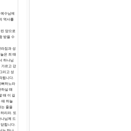
이 예수님에
의 역사를
어린 양으로
함 받을 수
갈라짐과 성
늘은 죄 때
서 하나님
 가르고 강
 그리고 성
작됩니다.
 기뻐하노라
단하실 때
 때 이 길
 때 하늘
하는 줄을
지하리라. 또
하나님께 드
 닫힙니다.
서는 하나